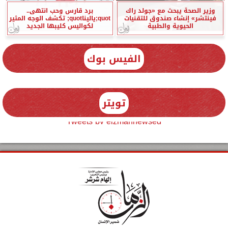
وزير الصحة يبحث مع «جولد راك
برد قارس وحب انتهى..
فينتشر» إنشاء صندوق للتقنيات
quot;ياليناquot; تكشف الوجه المثير
الحيوية والطبية
لكواليس كليبها الجديد
الفيس بوك
تويتر
Tweets by elzmannewseg