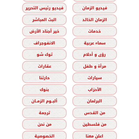
فيديو الزمان
فيديو رئيس التحرير
الزمان الخالد
البث المباشر
خدمات
خير أجناد الأرض
سماء عربية
الانفوجراف
رؤى و أحلام
توك شو
مرأة و طفل
عقارات
سيارات
حارتنا
الأحزاب
بنوك
البرلمان
ألبــوم الزمــان
من القدس
ترجمة
من فلسطين
من نحن
اعلن معنا
الخصوصية