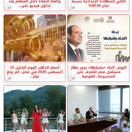
الثاني للشهادة الإعدادية بنسبة
واقعة الصلاة داخل المطعم بعد
نجاح 89.58%
تداول فيديو على...
اليوم.. اتحاد «بشبابها» يزور جهاز
أسعار الذهب اليوم الإثنين 10
مستقبل مصر للتعرف على
أغسطس 2026 في مصر.. كم يبلغ
المشروعات القومية
عيار...