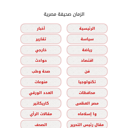
الزمان صحيفة مصرية
الرئيسية
أخبار
سياسة
تقارير
رياضة
خارجي
اقتصاد
حوادث
فن
صحة وطب
تكنولوجيا
منوعات
محافظات
العدد الورقي
مصر العظمى
كاريكاتير
وا إسلاماه
مقالات الرأي
مقال رئيس التحرير
الصحف