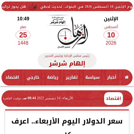
هل يجوز تركيب وسيلة منع حمل 
الإثنين
10:49
أغسطس
صفر
25
10
1448
2026
رئيس مجلس الإدارة ورئيس التحرير
إلهام شرشر
أخبار
سياسة
تقارير
رياضة
خارجي
اقتصاد
اقتصاد
الأربعاء، 14 ديسمبر 2022
09:44 صـ
بتوقيت القاهرة
سعر الدولار اليوم الأربعاء.. اعرف