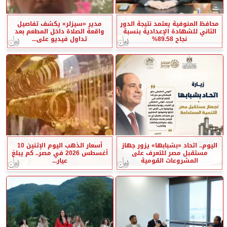
محافظ المنوفية يعتمد نتيجة الدور
مدير «سيزلر» يكشف تفاصيل
الثاني للشهادة الإعدادية بنسبة
واقعة الصلاة داخل المطعم بعد
نجاح 89.58%
تداول فيديو على...
اليوم.. اتحاد «بشبابها» يزور جهاز
أسعار الذهب اليوم الإثنين 10
مستقبل مصر للتعرف على
أغسطس 2026 في مصر.. كم يبلغ
المشروعات القومية
عيار...