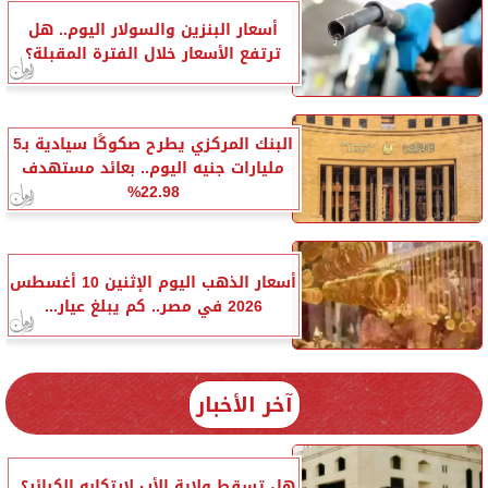
أسعار البنزين والسولار اليوم.. هل
ترتفع الأسعار خلال الفترة المقبلة؟
البنك المركزي يطرح صكوكًا سيادية بـ5
مليارات جنيه اليوم.. بعائد مستهدف
22.98%
أسعار الذهب اليوم الإثنين 10 أغسطس
2026 في مصر.. كم يبلغ عيار...
آخر الأخبار
هل تسقط ولاية الأب لارتكابه الكبائر؟..