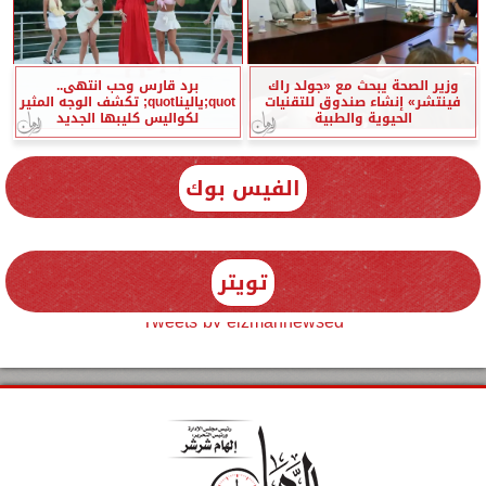
وزير الصحة يبحث مع «جولد راك
برد قارس وحب انتهى..
فينتشر» إنشاء صندوق للتقنيات
quot;ياليناquot; تكشف الوجه المثير
الحيوية والطبية
لكواليس كليبها الجديد
الفيس بوك
تويتر
Tweets by elzmannewseg