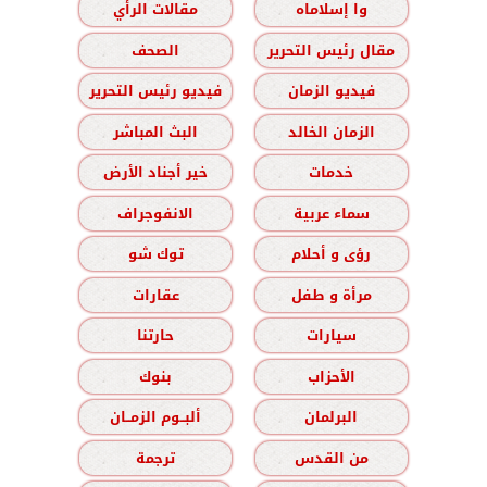
وا إسلاماه
مقالات الرأي
مقال رئيس التحرير
الصحف
فيديو الزمان
فيديو رئيس التحرير
الزمان الخالد
البث المباشر
خدمات
خير أجناد الأرض
سماء عربية
الانفوجراف
رؤى و أحلام
توك شو
مرأة و طفل
عقارات
سيارات
حارتنا
الأحزاب
بنوك
البرلمان
ألبــوم الزمــان
من القدس
ترجمة