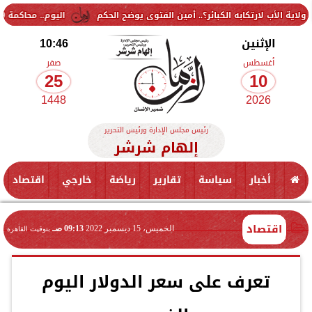
به الكبائر؟.. أمين الفتوى يوضح الحكم
اليوم.. محاكمة 9 متهمين في قضية «جماعة إرهابية» بالتجمع الخامس
الإثنين
10:46
أغسطس
صفر
25
10
1448
2026
رئيس مجلس الإدارة ورئيس التحرير
إلهام شرشر
أخبار
سياسة
تقارير
رياضة
خارجي
اقتصاد
اقتصاد
الخميس، 15 ديسمبر 2022
09:13 صـ
بتوقيت القاهرة
تعرف على سعر الدولار اليوم