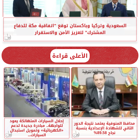
السعودية وتركيا وباكستان توقع ”اتفاقية مكة للدفاع
المشترك” لتعزيز الأمن والاستقرار
الأعلى قراءة
إحلال السيارات المتهالكة يعود
محافظ المنوفية يعتمد نتيجة الدور
للواجهة.. مبادرة جديدة لدعم
الثاني للشهادة الإعدادية بنسبة
«الكهربائية» وتمويل استبدال
نجاح 89.58%
السيارات...