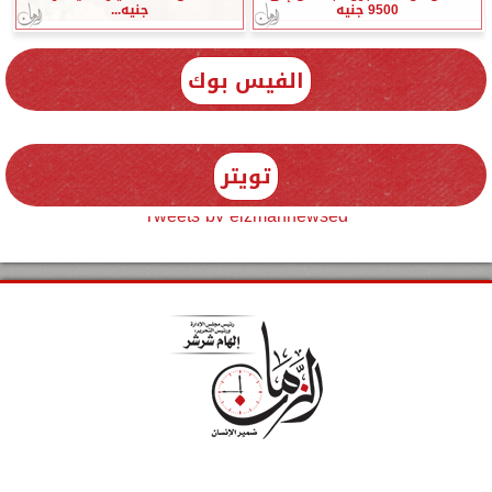
9500 جنيه
جنيه...
الفيس بوك
تويتر
Tweets by elzmannewseg