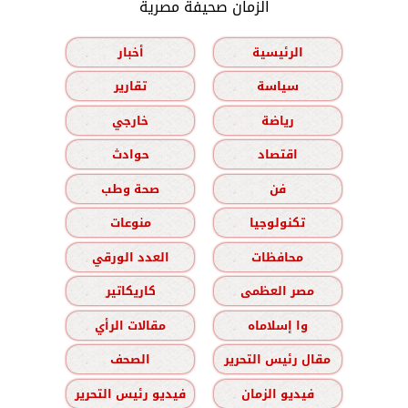
الزمان صحيفة مصرية
الرئيسية
أخبار
سياسة
تقارير
رياضة
خارجي
اقتصاد
حوادث
فن
صحة وطب
تكنولوجيا
منوعات
محافظات
العدد الورقي
مصر العظمى
كاريكاتير
وا إسلاماه
مقالات الرأي
مقال رئيس التحرير
الصحف
فيديو الزمان
فيديو رئيس التحرير