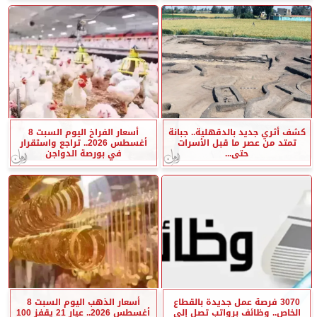
كشف أثري جديد بالدقهلية.. جبانة
أسعار الفراخ اليوم السبت 8
تمتد من عصر ما قبل الأسرات
أغسطس 2026.. تراجع واستقرار
حتى...
في بورصة الدواجن
3070 فرصة عمل جديدة بالقطاع
أسعار الذهب اليوم السبت 8
الخاص.. وظائف برواتب تصل إلى
أغسطس 2026.. عيار 21 يقفز 100