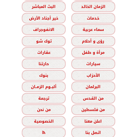
الزمان الخالد
البث المباشر
خدمات
خير أجناد الأرض
سماء عربية
الانفوجراف
رؤى و أحلام
توك شو
مرأة و طفل
عقارات
سيارات
حارتنا
الأحزاب
بنوك
البرلمان
ألبــوم الزمــان
من القدس
ترجمة
من فلسطين
من نحن
اعلن معنا
الخصوصية
اتصل بنا
