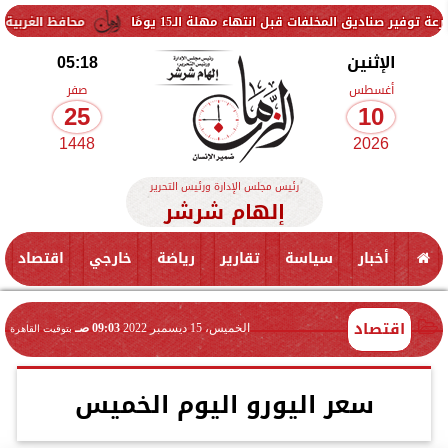
خلفات قبل انتهاء مهلة الـ15 يومًا
محافظ الغربية يتفقد حزمة من
الإثنين
05:18
أغسطس
صفر
25
10
1448
2026
رئيس مجلس الإدارة ورئيس التحرير
إلهام شرشر
أخبار
سياسة
تقارير
رياضة
خارجي
اقتصاد
اقتصاد
الخميس، 15 ديسمبر 2022
09:03 صـ
بتوقيت القاهرة
سعر اليورو اليوم الخميس