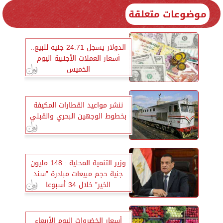
موضوعات متعلقة
الدولار يسجل 24.71 جنيه للبيع..
أسعار العملات الأجنبية اليوم
الخميس
ننشر مواعيد القطارات المكيفة
بخطوط الوجهين البحري والقبلي
وزير التنمية المحلية : 148 مليون
جنية حجم مبيعات مبادرة ”سند
الخير” خلال 34 أسبوعا
أسعار الخضروات اليوم الأربعاء