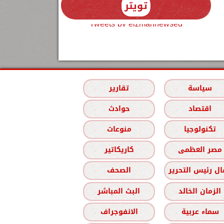
تويتر
Tweets by elzmannewseg
سياسة
تقارير
اقتصاد
حوادث
تكنولوجيا
منوعات
مصر العظمى
كاريكاتير
ل رئيس التحرير
الصحف
الزمان الخالد
البث المباشر
سماء عربية
الانفوجراف