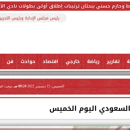
ثان ترتيبات إطلاق أولى بطولات نادي الأجواد للرماية ضم
رئيس مجلس الإدارة ورئيس التحرير
ة
تقارير
رياضة
خارجي
اقتصاد
حوادث
فن
الخميس، 15 ديسمبر 2022
09:24 صـ
بتوقيت الق
 السعودي اليوم الخميس