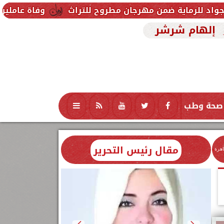
ن مهرجان مطروح للتراث
وفاة عاملين متأثرين بإصابتهم
إلهام شرشر
صحة وطب
تكنولوجيا
منوعات
محافظات
مقال رئيس التحرير
اهرة