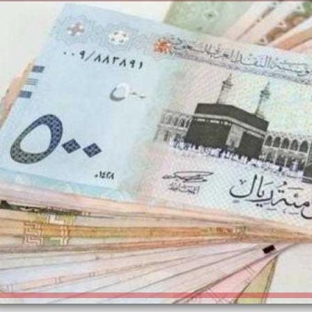
الكاتبة إلهام شرشر تهنئ الرئيس
السيسي بعيد ميلاده وتُشيد بجهوده
إلهام شرشر تكتب: دي مبقتش كورة..
في بناء الدولة
دي سياسة