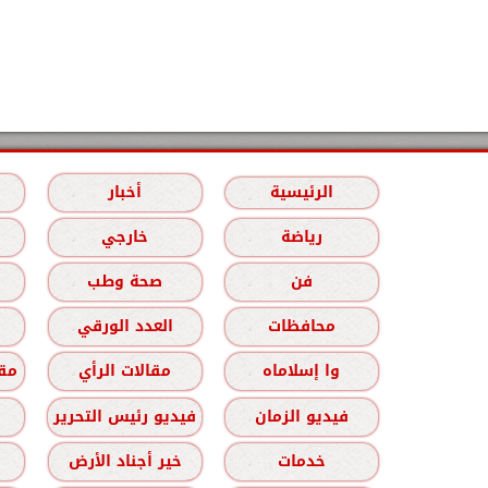
الرئيسية
أخبار
رياضة
خارجي
فن
صحة وطب
محافظات
العدد الورقي
وا إسلاماه
مقالات الرأي
مقا
فيديو الزمان
فيديو رئيس التحرير
خدمات
خير أجناد الأرض