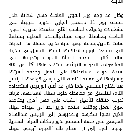
الثابتة .
وكان قد وجه وزير القوى العاملة حسن شحاتة خلال
تفقده يوم 11 ديسمبر الجاري ،لدورة تدريبية على
مشغولات يدوية،و للحاسب الآلي نظمتها مديرية القوى
العاملة بمحافظة جنوب سيناء،بالوحدة المحلية بمنطقة
سانت كاترين،بسرعة توفير عربة تدريب متنقلة من العربات
التي تستعد الوزارة لاطلاقها الشهر المقبل،في مدينة
سانت كاترين لخدمة المرأة البدوية وتدريبها على
المشغولات اليدوية التراثية،ليستفيد منها أكثر من 800
سيدة بدوية لمساعدتها على العمل وخدمة أسرتها
واشراكها في عملية التنمية التي يرسي قواعدها الرئيس
عبدالفتاح السيسي ،كما كان قد أعلن الوزيرعن استعداده
التام، للتنسيق مع محافظة جنوب سيناء لامدادهم، عربات
تدريب متنقلة لتأهيل الشباب على مهن أخرى يحتاجها
سوق العمل،ووقتها استمع الوزير ايضا الي سيدات سيناء
الذين نقلوا شكرهم وتقديرهم إلى الرئيس عبدالفتاح
السيسي على دعمه المستمر لدور ومكانة للمرأة المصرية
..ونوه الوزير إلى أن افتتاح تلك "الدورة "بجنوب سيناء