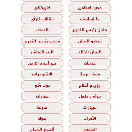
مصر العظمى
كاريكاتير
وا إسلاماه
مقالات الرأي
مقال رئيس التحرير
الصحف
فيديو الزمان
فيديو رئيس التحرير
الزمان الخالد
البث المباشر
خدمات
خير أجناد الأرض
سماء عربية
الانفوجراف
رؤى و أحلام
توك شو
مرأة و طفل
عقارات
سيارات
حارتنا
الأحزاب
بنوك
البرلمان
ألبــوم الزمــان