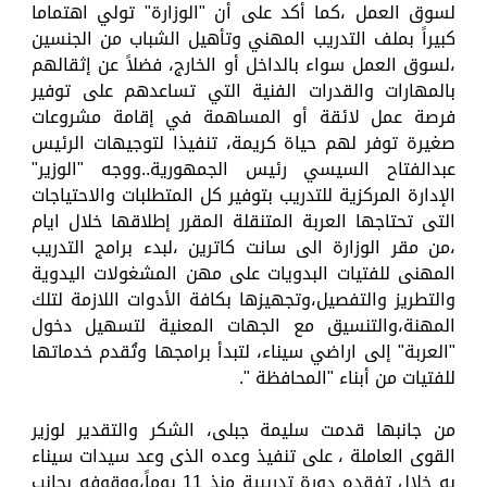
لسوق العمل ،كما أكد على أن "الوزارة" تولي اهتماما
كبيراً بملف التدريب المهني وتأهيل الشباب من الجنسين
،لسوق العمل سواء بالداخل أو الخارج، فضلاً عن إثقالهم
بالمهارات والقدرات الفنية التي تساعدهم على توفير
فرصة عمل لائقة أو المساهمة في إقامة مشروعات
صغيرة توفر لهم حياة كريمة، تنفيذا لتوجيهات الرئيس
عبدالفتاح السيسي رئيس الجمهورية..ووجه "الوزير"
الإدارة المركزية للتدريب بتوفير كل المتطلبات والاحتياجات
التى تحتاجها العربة المتنقلة المقرر إطلاقها خلال ايام
،من مقر الوزارة الى سانت كاترين ،لبدء برامج التدريب
المهنى للفتيات البدويات على مهن المشغولات اليدوية
والتطريز والتفصيل،وتجهيزها بكافة الأدوات اللازمة لتلك
المهنة،والتنسيق مع الجهات المعنية لتسهيل دخول
"العربة" إلى اراضي سيناء، لتبدأ برامجها وتُقدم خدماتها
للفتيات من أبناء "المحافظة ".
من جانبها قدمت سليمة جبلى، الشكر والتقدير لوزير
القوى العاملة ، على تنفيذ وعده الذى وعد سيدات سيناء
به خلال تفقده دورة تدريبية منذ 11 يوماً،ووقوفه بجانب