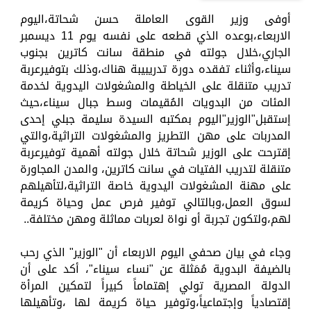
أوفى وزير القوى العاملة حسن شحاتة،اليوم
الاربعاء،بوعده الذي قطعه على نفسه يوم 11 ديسمبر
الجاري،خلال جولته في منطقة سانت كاترين بجنوب
سيناء،وأثناء تفقده دورة تدريبيبة هناك،وذلك بتوفيرعربة
تدريب متنقلة على الخياطة والمشغولات اليدوية لخدمة
المئات من البدويات المُقيمات وسط جبال سيناء،حيث
إستقبل"الوزير"اليوم بمكتبه السيدة سليمة جبلي إحدى
المدربات على مهن التطريز والمشغولات التراثية،والتي
إقترحت على الوزير شحاتة خلال جولته أهمية توفيرعربة
متنقلة لتدريب الفتيات في سانت كاترين، والمدن المجاورة
على مهنة المشغولات اليدوية خاصة التراثية،لتأهيلهم
لسوق العمل،وبالتالي توفير فرص عمل وحياة كريمة
لهم،ولتكون تجربة أو نواة لعربات مماثلة ومهن مختلفة..
وجاء في بيان صحفي اليوم الاربعاء أن "الوزير" الذي رحب
بالضيفة البدوية مُمَثلة عن "نساء سيناء"، أكد على أن
الدولة المصرية تولي إهتماماً كبيراً لتمكين المرأة
إقتصادياً وإجتماعياً،وتوفير حياة كريمة لها ،وتأهيلها