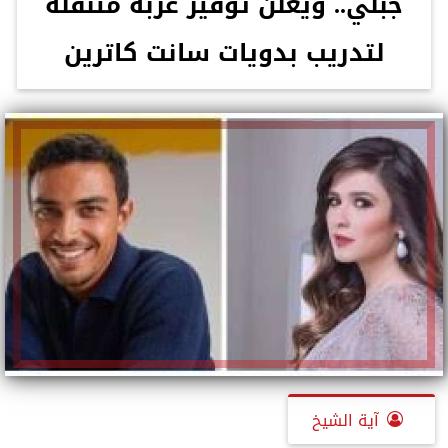
جبلي.. ويعلن توفير عربة متنقلة
لتدريب بدويات سانت كاترين
آية الشيخ