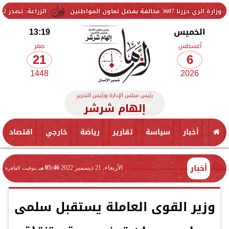
اون المواطنين
الزراعة: تصدر 712 ترخيص تشغيل جديد لمشروعات الثروة الحيوانية والداجنة.. وتسجيل 832 مخلوط أعلاف
الخميس
13:19
أغسطس
صفر
21
6
1448
2026
رئيس مجلس الإدارة ورئيس التحرير
إلهام شرشر
أخبار
سياسة
تقارير
رياضة
خارجي
اقتصاد
أخبار
الأربعاء، 21 ديسمبر 2022
05:46 مـ
بتوقيت القاهرة
وزير القوى العاملة يستقبل سلمى