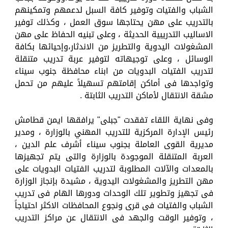
الشباب والفتيات وتوفير كافة السبل لدعمهم وتمكينهم
بالتدريب على مهن يحتاجها سوق العمل ، وكذلك توفير
الاساليب التدريبية الحديثة ، وعلى تبنيه الحفاظ على مهن
المشغولات اليدوية والتطريز من الاندثار،وإحيائها بكافة
الوسائل ، وعلى توجيهاته لتوفير عربة تدريب متنقلة
لتدريب الفتيات البدويات من ابناء محافظة جنوب سيناء
وتواجدها فى أماكن إقامتهم تسهيلاً عليهم من تحمل
مشقة الانتقال لأماكن التدريب الثابتة .
وفى نهاية اللقاء تفقدت "جبلى" يرافقها ايمن قطامش
رئيس الإدارة المركزية للتدريب المهني بالوزارة ، ومدير
مديرية القوى العاملة بجنوب سيناء أشرف علم الدين ،
العربة المتنقلة الموجودة بالوزارة والتى يتم تجهيزها
بالمعدات والآلات المطلوبة لتدريب الفتيات البدويات على
مهن التطريز والمشغولات اليدوية ، مشيدة بإنجاز الوزارة
فى تجهيز وتطوير تلك الوحدات ودورها الهام فى تدريب
الشباب والفتيات فى قرى ونجوع المحافظات الاكثر احتياجاً
، وتوفير الوقت والجهد فى الانتقال عن مراكز التدريب