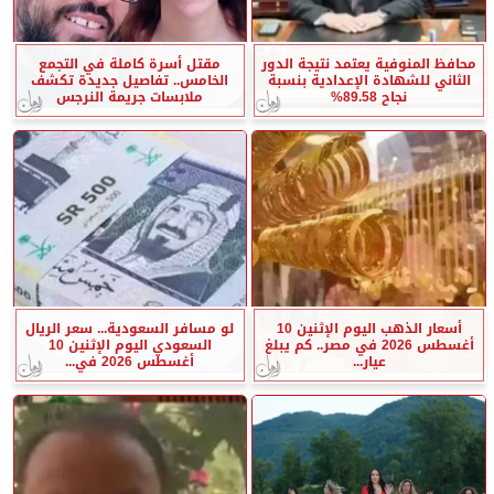
محافظ المنوفية يعتمد نتيجة الدور
مقتل أسرة كاملة في التجمع
الثاني للشهادة الإعدادية بنسبة
الخامس.. تفاصيل جديدة تكشف
نجاح 89.58%
ملابسات جريمة النرجس
أسعار الذهب اليوم الإثنين 10
لو مسافر السعودية... سعر الريال
أغسطس 2026 في مصر.. كم يبلغ
السعودي اليوم الإثنين 10
عيار...
أغسطس 2026 في...