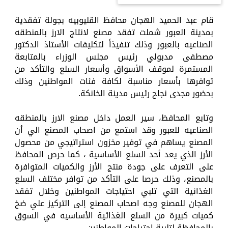
قام عبد الحميد الهجان محافظ القليوبيه بجولة تفقدية
بمدينة العبور شملت تفقد مصنع لانتاج الارز بالمنطقه
الصناعيه بالعبور وذلك تنفيذاً لتكليفات الأستاذ الدكتور
مصطفى مدبولي رئيس مجلس الوزراء بالمتابعة
المستمرة لموقف الأسواق وأسعار السلع والتأكد من
توافرها بأسعار مناسبة لكافة فئات المواطنين وذلك
بحضور مجدى نجاح رئيس مدينة الخانكة.
وتابع المحافظ، سير العمل داخل مصنع الارز بالمنطقه
الصناعيه للعبور وقد استمع من اصحاب المصنع الي أن
المصنع يساهم في توفير مخزون استراتيجي من محصول
الأرز الذي يعد أحد السلع الأساسية ، كما حرص المحافظ
على التعرف على جودة منتج الأرز والكميات المتوافرة
بالمصنع، وذلك حرصا على التأكد من توافر مختلف السلع
الغذائية التي تلبي احتياجات المواطنين وخلال تفقد
الهجان للمصنع وجه اصحاب المصنع إلى التركيز علي ضخ
كميات كبيرة من السلع الغذائية الأساسيه في السوق
بالمحافظة لتلبية احتياجات المواطنين