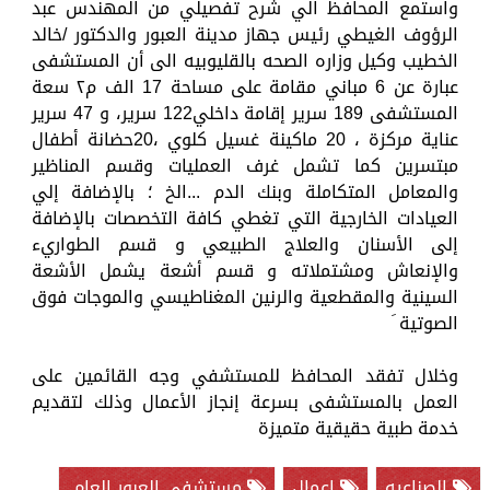
واستمع المحافظ الي شرح تفصيلي من المهندس عبد
الرؤوف الغيطي رئيس جهاز مدينة العبور والدكتور /خالد
الخطيب وكيل وزاره الصحه بالقليوبيه الى أن المستشفى
عبارة عن 6 مباني مقامة على مساحة 17 الف م٢ سعة
المستشفى 189 سرير إقامة داخلي122 سرير، و 47 سرير
عناية مركزة ، 20 ماكينة غسيل كلوي ،20حضانة أطفال
مبتسرين كما تشمل غرف العمليات وقسم المناظير
والمعامل المتكاملة وبنك الدم ...الخ ؛ بالإضافة إلي
العيادات الخارجية التي تغطي كافة التخصصات بالإضافة
إلى الأسنان والعلاج الطبيعي و قسم الطواريء
والإنعاش ومشتملاته و قسم أشعة يشمل الأشعة
السينية والمقطعية والرنين المغناطيسي والموجات فوق
الصوتية َ
وخلال تفقد المحافظ للمستشفي وجه القائمين على
العمل بالمستشفى بسرعة إنجاز الأعمال وذلك لتقديم
خدمة طبية حقيقية متميزة
الصناعيه
اعمال
مستشفى العبور العام