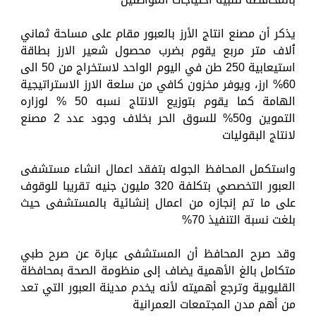
يذكر أن مصنع انتاج الأرز بالعبور مقام على مساحة ثماني
ٱلاف متر مربع يقوم بضرب محصول شعير الارز بطاقة
استيعابية 250 طن في اليوم الواحد لاستخراج من 50 الى
60% ارز، ويوفر مخزون كافي من سلعة الارز الاستراتيجية
الهامة كما يقوم بتوزيع الانتاج نسبه 50 % لوزاره
التموين و50% للسوق الحر بخلاف وجود عدد 2 مصنع
لانتاج البقوليات
واستكمل المحافظ الجوله بتفقد اعمال انشاء مستشفى
العبور التخصصي بتكلفة 320 مليون جنيه تقريبا للوقوف
على ما تم إنجازه من اعمال إنشائية بالمستشفى حيث
بلغت نسبة التنفيذ 70%
وقد صرح المحافظ أن المستشفى عبارة عن صرح طبي
متكامل بالغ الأهمية يضاف إلى منظومة الصحة بمحافظة
القليوبية وترجع أهميته لأنه يخدم مدينة العبور التي تعد
من أهم مدن المجتمعات العمرانية