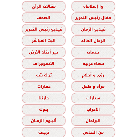
وا إسلاماه
مقالات الرأي
مقال رئيس التحرير
الصحف
فيديو الزمان
فيديو رئيس التحرير
الزمان الخالد
البث المباشر
خدمات
خير أجناد الأرض
سماء عربية
الانفوجراف
رؤى و أحلام
توك شو
مرأة و طفل
عقارات
سيارات
حارتنا
الأحزاب
بنوك
البرلمان
ألبــوم الزمــان
من القدس
ترجمة