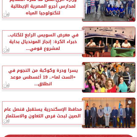
لمدارس أجرو المصرية الإيطالية
لتكنولوجيا المياه
في معرض السويس الرابع للكتاب..
خبراء الكرة: إنجاز المونديال بداية
لمشروع قومي...
يسرا ودرة وكوكبة من النجوم في
«الست لما».. 19 أغسطس موعد
انطلاق...
محافظ الإسكندرية يستقبل قنصل عام
الصين لبحث فرص التعاون والاستثمار