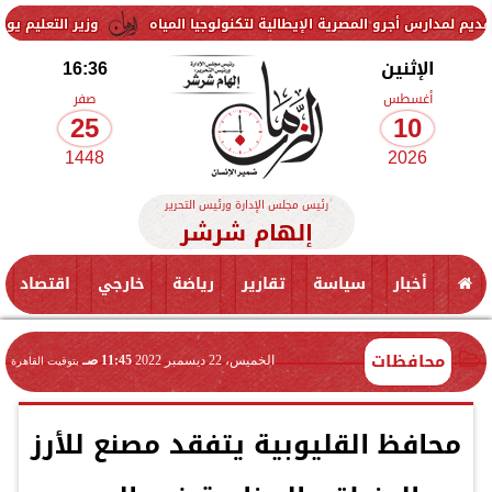
و المصرية الإيطالية لتكنولوجيا المياه
وزير التعليم يوقع اتفاقية تعا
الإثنين
16:36
أغسطس
صفر
25
10
1448
2026
رئيس مجلس الإدارة ورئيس التحرير
إلهام شرشر
أخبار
سياسة
تقارير
رياضة
خارجي
اقتصاد
محافظات
الخميس، 22 ديسمبر 2022
11:45 صـ
بتوقيت القاهرة
محافظ القليوبية يتفقد مصنع للأرز