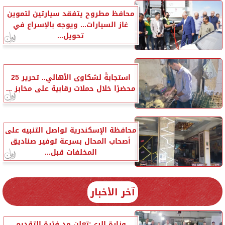
محافظ مطروح يتفقد سيارتين لتموين
غاز السيارات... ويوجه بالإسراع في
تحويل...
استجابةً لشكاوى الأهالي.. تحرير 25
محضرًا خلال حملات رقابية على مخابز ...
محافظة الإسكندرية تواصل التنبيه على
أصحاب المحال بسرعة توفير صناديق
المخلفات قبل...
آخر الأخبار
وزارة الري:تعلن مد فترة التقديم