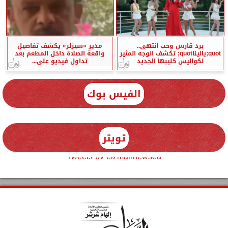
برد قارس وحب انتهى..
مدير «سيزلر» يكشف تفاصيل
quot;ياليناquot; تكشف الوجه المثير
واقعة الصلاة داخل المطعم بعد
لكواليس كليبها الجديد
تداول فيديو على...
الفيس بوك
تويتر
Tweets by elzmannewseg