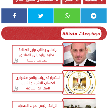
موضوعات متعلقة
برلماني يطالب وزير الصناعة
بتنظيم زيارة إلى المناطق
الصناعية بالمنيا
استمرار تدريبات برنامج مشواري
لإكساب النشء والشباب
المهارات الحياتية
الزراعة: رئيس بحوث الصحراء