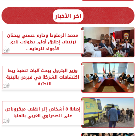
آخر الأخبار
محمد الزملوط وحازم حسني يبحثان
ترتيبات إطلاق أولى بطولات نادي
الأجواد للرماية...
وزير البترول يبحث آليات تنفيذ ربط
اكتشافات الشركة في قبرص بالبنية
التحتية...
إصابة 8 أشخاص إثر انقلاب ميكروباص
على الصحراوي الغربي بالمنيا