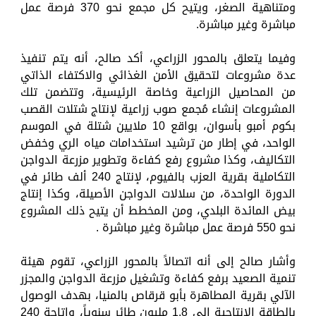
ومتناهية الصغر، ويتيح كل مجمع نحو 370 فرصة عمل
مباشرة وغير مباشرة.
وفيما يتعلق بالمحور الزراعي، أكد صالح، أنه يتم تنفيذ
عدة مشروعات لتحقيق الأمن الغذائي والاكتفاء الذاتي
من المحاصيل الزراعية وخاصة الرئيسية، وتتضمن تلك
المشروعات إنشاء مُجمع صوب زراعية لإنتاج شتلات القصب
بكوم أمبو بأسوان، بواقع 10 ملايين شتلة في الموسم
الواحد، في إطار من ترشيد استخدامات مياه الري وخفض
التكاليف، وكذا مشروع رفع كفاءة وتطوير مزرعة الدواجن
التكاملية بقرية العزب بالفيوم، لإنتاج 240 ألف طائر في
الدورة الواحدة، من سلالات الدواجن الأصيلة، وكذا إنتاج
بيض المائدة البلدي، ومن المخطط أن يتيح ذلك المشروع
نحو 550 فرصة عمل مباشرة وغير مباشرة .
وأشار صالح إلى أنه اتصالاً بالمحور الزراعي، تقوم هيئة
تنمية الصعيد برفع كفاءة وتشغيل مزرعة الدواجن والمجزر
الآلي بقرية المطاهرة بأبو قرقاص بالمنيا، بهدف الوصول
بالطاقة الإنتاجية إلى 1.8 مليون طائر سنوياً، وإتاحة 240