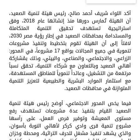
أكد اللواء شريف أحمد صالح، رئيس هيئة تنمية الصعيد،
أن الهيئة تُمارس دورها منذ إنشائها عام 2018، وفق
استراتيجية تستهدف تحقيق التنمية المتكاملة
والمستدامة بمحافظات الصعيد في إطار رؤية مصر 2030،
لافتاً إلى أن الهيئة تقوم بتخطيط وتنفيذ مشروعات
تنموية في جميع المجالات بواقع 17 مشروعاً، في المحور:
الزراعي، والاجتماعي، والصناعي، والبيئي، وذلك بمُشاركة
أهالي الصعيد وبالتعاون مع شركاء التنمية، تحقق نسباً
مرتفعة من التشغيل، وعائداً تنموياً للمناطق المستهدفة،
مع استثمار الموارد البشرية والطبيعية لتعزيز التنمية
المتوازنة في محافظات الصعيد.
فيما يخص المحور الاجتماعي، أوضح رئيس هيئة تنمية
الصعيد القيام بتنفيذ عدة مشروعات تستهدف رفع
مستوى المعيشة وتوفير فرص العمل، على رأسها
مشروع تنمية قرى وادي كركر لأهالي النوبة بأسوان،
والذي يشهد تنفيذ مشغلِ للحرف التراثية، ومحطة وخزان