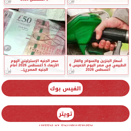
أسعار البنزين والسولار والغاز
سعر الجنيه الإسترليني اليوم
الطبيعي في مصر اليوم الخميس 6
الأربعاء 5 أغسطس 2026 أمام
أغسطس 2026
الجنيه المصري|...
الفيس بوك
تويتر
Tweets by elzmannewseg