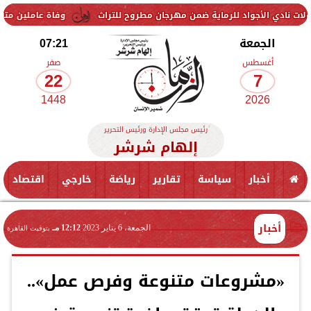
 للرماية ضمن مهرجان مطروح للتراث
وفاة عاملين متأثرين بإصابتهما في 
الجمعة
07:21
أغسطس
صفر
22
7
1448
2026
رئيس مجلس الإدارة ورئيس التحرير
إلهام شرشر
أخبار
سياسة
تقارير
رياضة
خارجي
اقتصاد
أخبار
الجمعة، 6 يناير 2023
12:12 مـ
بتوقيت القاهرة
«مشروعات متنوعة وفرص عمل»..