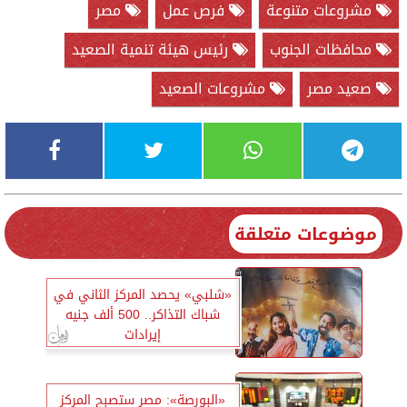
مشروعات متنوعة
فرص عمل
مصر
محافظات الجنوب
رئيس هيئة تنمية الصعيد
صعيد مصر
مشروعات الصعيد
موضوعات متعلقة
«شلبي» يحصد المركز الثاني في
شباك التذاكر.. 500 ألف جنيه
إيرادات
«البورصة»: مصر ستصبح المركز