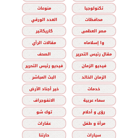
تكنولوجيا
منوعات
محافظات
العدد الورقي
مصر العظمى
كاريكاتير
وا إسلاماه
مقالات الرأي
مقال رئيس التحرير
الصحف
فيديو الزمان
فيديو رئيس التحرير
الزمان الخالد
البث المباشر
خدمات
خير أجناد الأرض
سماء عربية
الانفوجراف
رؤى و أحلام
توك شو
مرأة و طفل
عقارات
سيارات
حارتنا