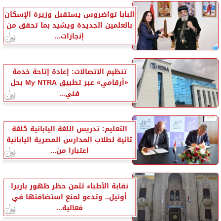
البابا تواضروس يستقبل وزيرة الإسكان
بالعلمين الجديدة ويشيد بما تحقق من
إنجازات...
تنظيم الاتصالات: إعادة إتاحة خدمة
«أرقامي» عبر تطبيق My NTRA بحل
فني...
التعليم: تدريس اللغة اليابانية كلغة
ثانية لطلاب المدارس المصرية اليابانية
اعتبارا من...
نقابة الأطباء تثمن حظر ظهور باربرا
أونيل.. وتدعو لمنع استضافتها في
فعالية...