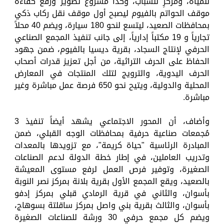
للمياه، ومركزِ للشباب، وكذا مشروع تطوير ورفع كفاءة
موقف الحواتم بالفيوم ليصبح أول موقف نقل ركاب ذكي
بمحافظات الصعيد، ليتسع لنحو 180 سيارة، ويضم 40 محلاً
تجارياً و 19 مكتباً إدارياً، إلى جانب تنفيذ المجمع الصناعي
الحرفي لإنتاج السجاد، بقرية ديسيا بالفيوم، ضمن جهود
الحفاظ على الحرف التراثية، من أجل تعزيز قدرات أصحاب
الحرف اليدوية، والترويج لتلك المنتجات في المعارض
المحلية والدولية، ويتيح نحو 650 فرصة عمل مباشرة وغير
مباشرة.
وأضاف، أن المحور الاجتماعي يشهد أيضاً تنفيذ 3
مُجمعات صناعية حرفية بمحافظات الوجه القبلي، ضمن
المبادرة الرئاسية "حياة كريمة"، مع تزويدها بالمعدات
وتدريب العاملين، في إطار خطة الدولة لدعم الصناعات
الصغيرة، وتوفير فرص العمل لرفع مستوى المعيشة
بالصعيد، ويقع المجمع الأول بقرية بلانة بمركز نصر النوبة
بأسوان، والثاني في قرية الرمادي قبلي بمركز إدفو
بأسوان، والثالث بقرية بني واصل بمركز ساقلتة بسوهاج،
ويضم كل مجمع حرفي 30 ورشة للصناعات الصغيرة