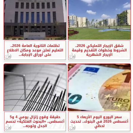
شقق الإيجار التمليكي 2026..
تظلمات الثانوية العامة 2026..
الشروط وخطوات التقديم وقيمة
التعليم تعلن موعد ومكان الاطلاع
الإيجار الشهرية
على أوراق الإجابة...
سعر اليورو اليوم الأربعاء 5
حقيقة وقوع زلزال يومي 4 و5
أغسطس 2026 في البنوك.. تحديث
أغسطس.. «البحوث الفلكية» تحسم
لحظي
الجدل وتوجه...