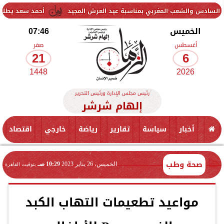
عب المغربي بمناسبة عيد العرش المجيد
أحمد سعد يطلق «الألبوم الإلك
الخميس
07:46
أغسطس
صفر
21
6
1448
2026
رئيس مجلس الإدارة ورئيس التحرير
إلهام شرشر
أخبار
سياسة
تقارير
رياضة
خارجي
اقتصاد
صحة وطب
الخميس، 26 يناير 2023
10:29 صـ
بتوقيت القاهرة
مواعيد تطعيمات التهاب الكبد