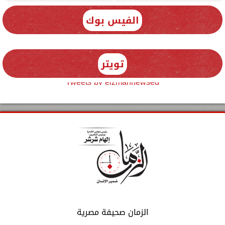
الفيس بوك
تويتر
Tweets by elzmannewseg
الزمان صحيفة مصرية