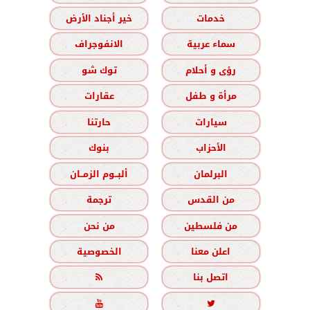
خدمات
خير أجناد الأرض
سماء عربية
الانفوجراف
رؤى و أحلام
توك شو
مرأة و طفل
عقارات
سيارات
حارتنا
الأحزاب
بنوك
البرلمان
ألبــوم الزمــان
من القدس
ترجمة
من فلسطين
من نحن
اعلن معنا
الخصوصية
اتصل بنا


