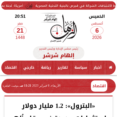
 الشركة في قبرص بالبنية التحتية المصرية
أمريكا: لجنة بمجلس الشيوخ
الخميس
20:51
أغسطس
صفر
21
6
1448
2026
رئيس مجلس الإدارة ورئيس التحرير
إلهام شرشر
أخبار
سياسة
تقارير
رياضة
خارجي
اقتصاد
اقتصاد
الأربعاء، 8 فبراير 2023
11:21 صـ
بتوقيت القاهرة
«البترول»: 1.2 مليار دولار