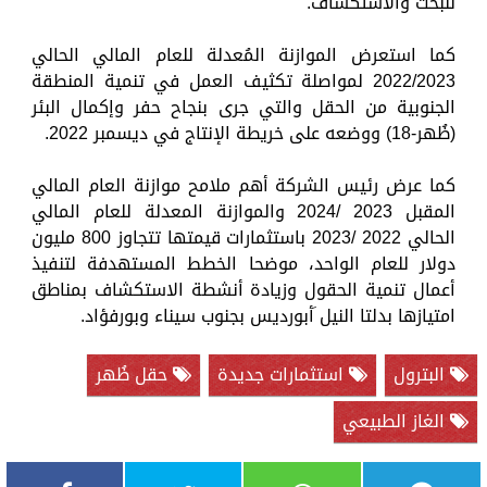
للبحث والاستكشاف.
كما استعرض الموازنة المُعدلة للعام المالي الحالي
2022/2023 لمواصلة تكثيف العمل في تنمية المنطقة
الجنوبية من الحقل والتي جرى بنجاح حفر وإكمال البئر
(ظُهر-18) ووضعه على خريطة الإنتاج في ديسمبر 2022.
كما عرض رئيس الشركة أهم ملامح موازنة العام المالي
المقبل 2023 /2024 والموازنة المعدلة للعام المالي
الحالي 2022 /2023 باستثمارات قيمتها تتجاوز 800 مليون
دولار للعام الواحد، موضحا الخطط المستهدفة لتنفيذ
أعمال تنمية الحقول وزيادة أنشطة الاستكشاف بمناطق
امتيازها بدلتا النيل َأبورديس بجنوب سيناء وبورفؤاد.
البترول
استثمارات جديدة
حقل ظُهر
الغاز الطبيعي