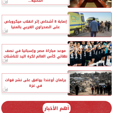
التحتية...
إصابة 8 أشخاص إثر انقلاب ميكروباص
على الصحراوي الغربي بالمنيا
موعد مباراة مصر وإسبانيا في نصف
نهائي كأس العالم لكرة اليد للناشئات
برلمان أوغندا يوافق على نشر قوات
في غزة
أهم الأخبار