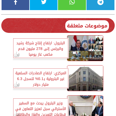
موضوعات متعلقة
البترول: ارتفاع إنتاج شركة رشيد
والبرلس إلى 278 مليون قدم
مكعب غاز يوميا
المركزي: ارتفاع الصادرات السلعية
غير البترولية بـ5.1% لتسجل 6.3
مليار دولار
وزير البترول يبحث مع السفير
الأسترالي سبل تعزيز التعاون في
قطاعات التعدين والغاز والطاقات