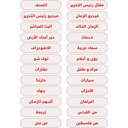
مقال رئيس التحرير
الصحف
فيديو الزمان
فيديو رئيس التحرير
الزمان الخالد
البث المباشر
خدمات
خير أجناد الأرض
سماء عربية
الانفوجراف
رؤى و أحلام
توك شو
مرأة و طفل
عقارات
سيارات
حارتنا
الأحزاب
بنوك
البرلمان
ألبــوم الزمــان
من القدس
ترجمة
من فلسطين
من نحن