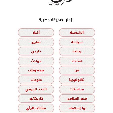
الزمان صحيفة مصرية
الرئيسية
أخبار
سياسة
تقارير
رياضة
خارجي
اقتصاد
حوادث
فن
صحة وطب
تكنولوجيا
منوعات
محافظات
العدد الورقي
مصر العظمى
كاريكاتير
وا إسلاماه
مقالات الرأي