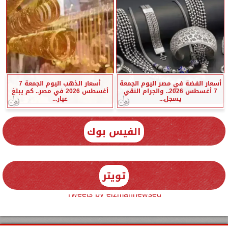
أسعار الفضة في مصر اليوم الجمعة
أسعار الذهب اليوم الجمعة 7
7 أغسطس 2026.. والجرام النقي
أغسطس 2026 في مصر.. كم يبلغ
يسجل...
عيار...
الفيس بوك
تويتر
Tweets by elzmannewseg