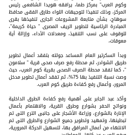
وكوم العرب" بمركز طما، يرافقه هويدا الشافعى رئيس
المركز، وذلك تنفيذا لتوجيهات اللواء طارق الفقى محافظ
سوهاج، بشأن متابعة المشروعات الجارى تنفيذها بقرى
المبادرة الرئاسية لتطوير الريف المصرى " حياة كريمة"،
للوقوف على نسب التنفيذ، ومعدلات الأداء، وإزالة أية
معوقات،
وبدأ السكرتير العام المساعد جولته بتفقد أعمال تطوير
طريق الشوادر، ثم محطة رفع صرف صحى قرية " سلامون
"، كما تفقد محطة الصرف الصحى بقرية كوم العرب، حيث
وصت نسبة التنفيذ بها 75%، ثم تفقد أعمال تطوير مدخل
المرور، وأعمال رفع كفاءة طريق كوم العرب.
وأكد عبد الجابر على أهمية رفع كفاءة الطرق الداخلية
ونواتج الحفر بشوارع وطرق القرية، والاهتمام بأعمال
الإنارة بالشوارع، وزراعة الأشجار على جانبى الترع التى تم
تبطينها، وتمهيد وتطوير جميع الشوارع والطرق التى تم
الانتهاء من أعمال المرافق بها، لتسهيل الحركة المرورية،
ورفع العبء عن كاهل المواطنين