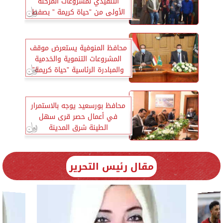
التنفيذي لمشروعات المرحلة
الأولى من ”حياة كريمة ” بصفط
راشين
محافظ المنوفية يستعرض موقف
المشروعات التنموية والخدمية
والمبادرة الرئاسية ”حياة كريمة”
محافظ بورسعيد يوجه بالاستمرار
في أعمال حصر قرى سهل
الطينة شرق المدينة
مقال رئيس التحرير