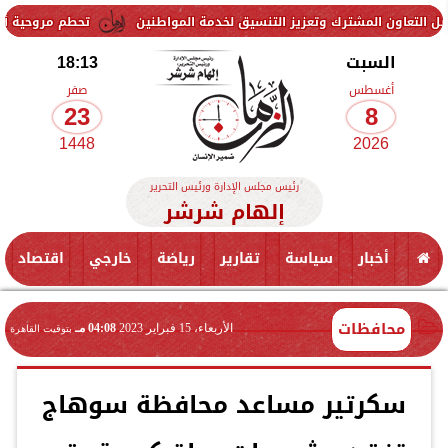
شترك وتعزيز التنسيق لخدمة المواطنين
تحطم مروحية أثناء مكافحة حريق
السبت
18:13
أغسطس
صفر
23
8
1448
2026
رئيس مجلس الإدارة ورئيس التحرير
إلهام شرشر
أخبار
سياسة
تقارير
رياضة
خارجي
اقتصاد
محافظات
الأربعاء، 15 فبراير 2023
04:08 مـ
بتوقيت القاهرة
سكرتير مساعد محافظة سوهاج