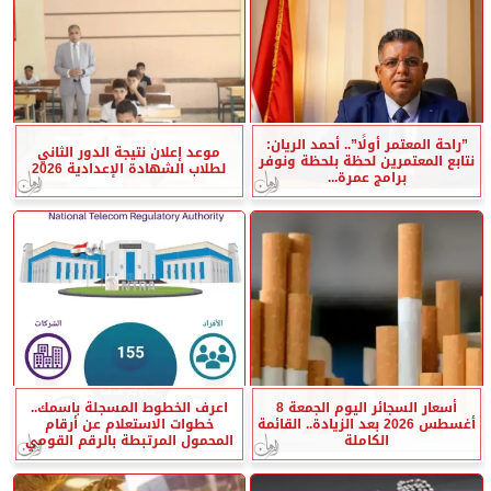
”راحة المعتمر أولًا”.. أحمد الريان:
موعد إعلان نتيجة الدور الثاني
نتابع المعتمرين لحظة بلحظة ونوفر
لطلاب الشهادة الإعدادية 2026
برامج عمرة...
أسعار السجائر اليوم الجمعة 8
اعرف الخطوط المسجلة باسمك..
أغسطس 2026 بعد الزيادة.. القائمة
خطوات الاستعلام عن أرقام
الكاملة
المحمول المرتبطة بالرقم القومي