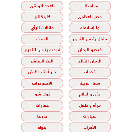
محافظات
العدد الورقي
مصر العظمى
كاريكاتير
وا إسلاماه
مقالات الرأي
مقال رئيس التحرير
الصحف
فيديو الزمان
فيديو رئيس التحرير
الزمان الخالد
البث المباشر
خدمات
خير أجناد الأرض
سماء عربية
الانفوجراف
رؤى و أحلام
توك شو
مرأة و طفل
عقارات
سيارات
حارتنا
الأحزاب
بنوك