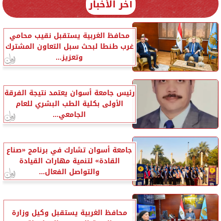
آخر الأخبار
محافظ الغربية يستقبل نقيب محامي
غرب طنطا لبحث سبل التعاون المشترك
وتعزيز...
رئيس جامعة أسوان يعتمد نتيجة الفرقة
الأولى بكلية الطب البشري للعام
الجامعي...
جامعة أسوان تشارك في برنامج «صناع
القادة» لتنمية مهارات القيادة
والتواصل الفعال...
محافظ الغربية يستقبل وكيل وزارة