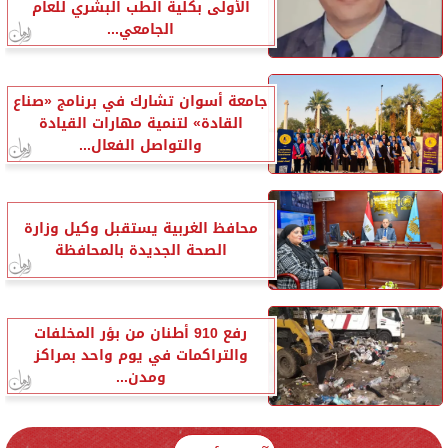
الأولى بكلية الطب البشري للعام
الجامعي...
جامعة أسوان تشارك في برنامج «صناع
القادة» لتنمية مهارات القيادة
والتواصل الفعال...
محافظ الغربية يستقبل وكيل وزارة
الصحة الجديدة بالمحافظة
رفع 910 أطنان من بؤر المخلفات
والتراكمات في يوم واحد بمراكز
ومدن...