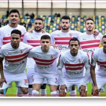
الكاتبة إلهام شرشر تهنئ الرئيس
السيسي بعيد ميلاده وتُشيد بجهوده
إلهام شرشر تكتب: دي مبقتش كورة..
في بناء الدولة
دي سياسة