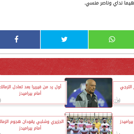
اهيما نداي وناصر منسي.
الترجي
أول رد من فيريرا بعد تعادل الزمالك
أمام بيراميدز
يراميدز
الجزيري وشلبي يقودان هجوم الزمال
أمام بيراميدز