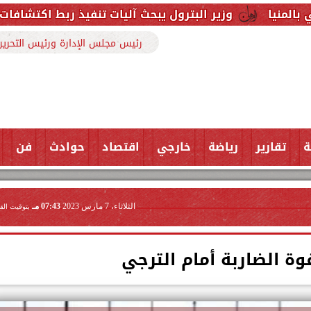
ر البترول يبحث آليات تنفيذ ربط اكتشافات الشركة في قبرص 
رئيس مجلس الإدارة ورئيس التحرير
ة
تقارير
رياضة
خارجي
اقتصاد
حوادث
فن
الثلاثاء، 7 مارس 2023
07:43 مـ
بتوقيت الق
قوة الضاربة أمام الترجي