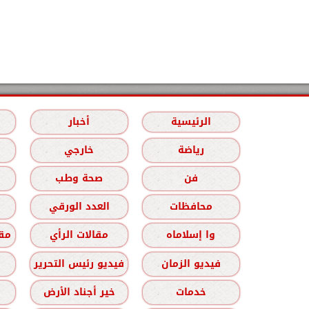
الرئيسية
أخبار
رياضة
خارجي
فن
صحة وطب
محافظات
العدد الورقي
وا إسلاماه
مقالات الرأي
مقا
فيديو الزمان
فيديو رئيس التحرير
خدمات
خير أجناد الأرض