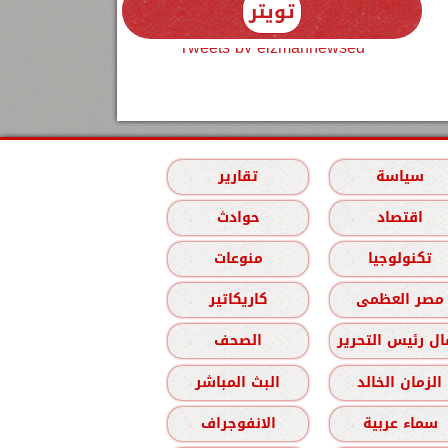
تويتر
Tweets by elzmannewseg
سياسة
تقارير
اقتصاد
حوادث
تكنولوجيا
منوعات
مصر العظمى
كاريكاتير
ل رئيس التحرير
الصحف
الزمان الخالد
البث المباشر
سماء عربية
الانفوجراف