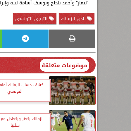
"نيمار" وأحمد بلحاج ويوسف أسامة نبيه وإبر
نادي الزمالك
الترجي التونسي
موضوعات متعلقة
كشف حساب الزمالك أمام 
التونسي
الزمالك يتعثر ويتعادل مع ب
سلبيا