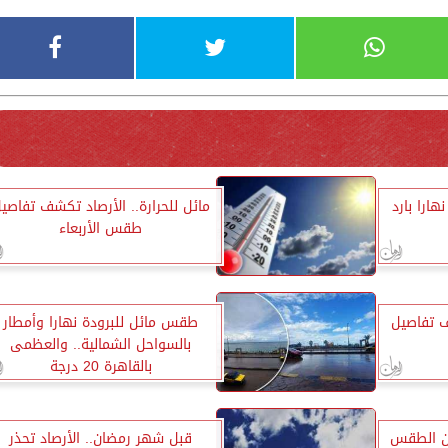
هارا بارد
مائل للحرارة.. الأرصاد تكشف تفاصي
طقس الأربعاء
ف تفاصيل
طقس مائل للبرودة نهارا وأمطار
بالسواحل الشمالية.. والعظمى
بالقاهرة 20 درجة
أن الطقس
قبل شهر رمضان.. الأرصاد تحذر