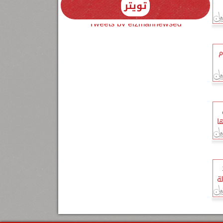
تويتر
Tweets by elzmannewseg
م
ا
 10
ة