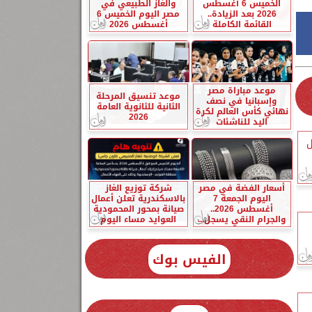
الخميس 6 أغسطس
والغاز الطبيعي في
2026 بعد الزيادة..
مصر اليوم الخميس 6
القائمة الكاملة
أغسطس 2026
موعد مباراة مصر
موعد تنسيق المرحلة
وإسبانيا في نصف
الثانية للثانوية العامة
نهائي كأس العالم لكرة
2026
اليد للناشئات
ل
أسعار الفضة في مصر
شركة توزيع الغاز
اليوم الجمعة 7
بالاسكندرية تعلن أعمال
أغسطس 2026..
صيانة بمحور المحمودية
والجرام النقي يسجل...
العوايد مساء اليوم
الفيس بوك