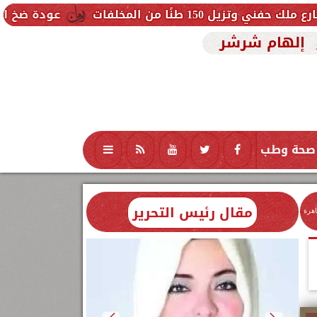
ات
عودة ضخ المياه تدريجيًا لمناطق
إلهام شرشر
صحة وطب
تكنولوجيا
منوعات
محافظات
مقال رئيس التحرير
اهرة