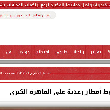
كبرة لرفع تراكمات المخلفات بشارع ملك حفني وتزيل 150 طنًا من المخلف
رئيس مجلس الإدارة ورئيس التحرير
ة
تقارير
رياضة
خارجي
اقتصاد
حوادث
فن
الجمعة، 24 مارس 2023
10:34 صـ
بتوقيت الق
ط أمطار رعدية على القاهرة الكبرى