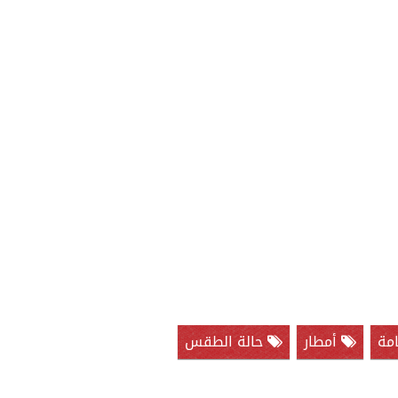
مة
أمطار
حالة الطقس