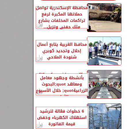
محافظة الإسكندرية تواصل
حملاتها المكبرة لرفع
تراكمات المخلفات بشارع
ملك حفني وتزيل...
محافظ الغربية يتابع أعمال
إحلال وتجديد كوبري
شنودة الملاحي
الزراعةquot; تنشر تقريرًا
بأنشطة وجهود معامل
ومعاهد quot;البحوث
الزراعيةquot; خلال الأسبوع
الأول...
6 خطوات فعّالة لترشيد
استهلاك الكهرباء وخفض
قيمة الفاتورة