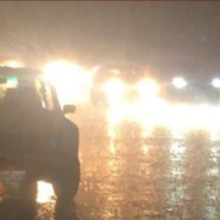
الكاتبة إلهام شرشر تهنئ الرئيس
رسالتى لآخر الزمان «محطة الضبعة
السيسي بعيد ميلاده وتُشيد بجهوده
النووية»... من الحلم إلى التنفيذ
في بناء الدولة