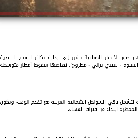
ر صور للأقمار الصناعية تشير إلى بداية تكاثر السحب الرعدية
السلوم - سيدي براني - مطروح”، يُصاحبها سقوط أمطار متوسطة
 لتشمل باقي السواحل الشمالية الغربية مع تقدم الوقت، ويكون
لممطرة ابتداءً من فترات المساء.