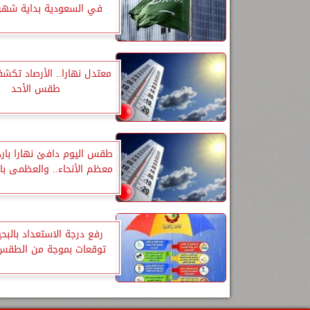
في السعودية بداية شهر
معتدل نهارا.. الأرصاد تكش
طقس الأحد
طقس اليوم دافئ نهارا بارد
معظم الأنحاء.. والعظمى بالق
رفع درجة الاستعداد بالبح
توقعات بموجة من الطقس