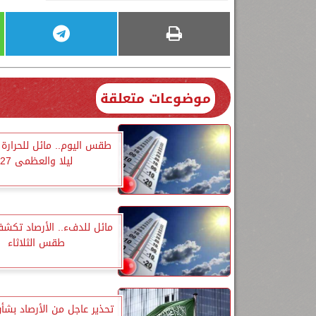
موضوعات متعلقة
طقس اليوم.. مائل للحرارة ن
ليلا والعظمى 27
مائل للدفء.. الأرصاد تكش
طقس الثلاثاء
تحذير عاجل من الأرصاد بش