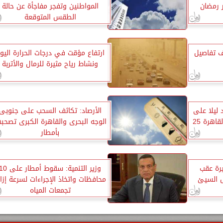
 رمضان
المواطنين وتفجر مفاجأة عن حالة
الطقس المتوقعة
ف تفاصيل
ارتفاع مؤقت في درجات الحرارة اليو
ونشاط رياح مثيرة للرمال والأتربة
 ليلا على
الأرصاد: تكاثف السحب على جنوبى
اهرة 25
الوجه البحرى والقاهرة الكبرى تصحبه
بأمطار
يرة عقب
وزير التنمية: سقوط أمطار على
 السيئ
محافظات واتخاذ الإجراءات لسرعة إزال
تجمعات المياه