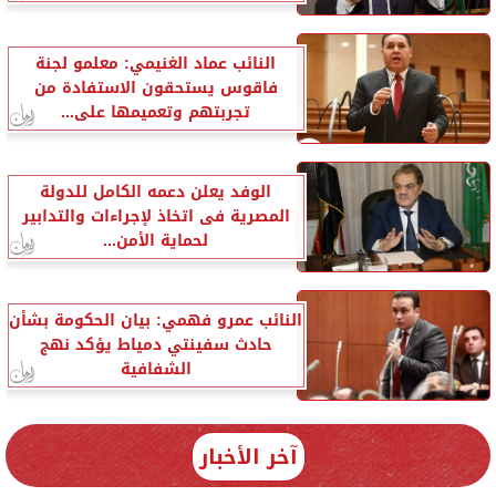
النائب عماد الغنيمي: معلمو لجنة
فاقوس يستحقون الاستفادة من
تجربتهم وتعميمها على...
الوفد يعلن دعمه الكامل للدولة
المصرية فى اتخاذ لإجراءات والتدابير
لحماية الأمن...
النائب عمرو فهمي: بيان الحكومة بشأن
حادث سفينتي دمياط يؤكد نهج
الشفافية
آخر الأخبار