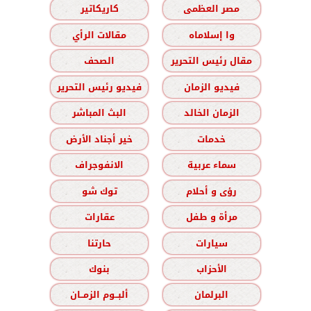
مصر العظمى
كاريكاتير
وا إسلاماه
مقالات الرأي
مقال رئيس التحرير
الصحف
فيديو الزمان
فيديو رئيس التحرير
الزمان الخالد
البث المباشر
خدمات
خير أجناد الأرض
سماء عربية
الانفوجراف
رؤى و أحلام
توك شو
مرأة و طفل
عقارات
سيارات
حارتنا
الأحزاب
بنوك
البرلمان
ألبــوم الزمــان