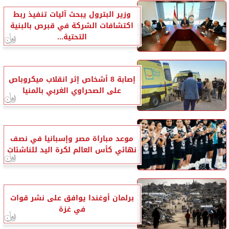
وزير البترول يبحث آليات تنفيذ ربط
اكتشافات الشركة في قبرص بالبنية
التحتية...
إصابة 8 أشخاص إثر انقلاب ميكروباص
على الصحراوي الغربي بالمنيا
موعد مباراة مصر وإسبانيا في نصف
نهائي كأس العالم لكرة اليد للناشئات
برلمان أوغندا يوافق على نشر قوات
في غزة