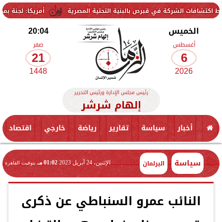
شركة في قبرص بالبنية التحتية المصرية
أمريكا: لجنة بمجلس الشيوخ تح
الخميس
20:04
أغسطس
صفر
21
6
1448
2026
رئيس مجلس الإدارة ورئيس التحرير
إلهام شرشر
أخبار
سياسة
تقارير
رياضة
خارجي
اقتصاد
سياسة
البرلمان
الإثنين، 24 أبريل 2023
01:02 مـ
بتوقيت القاهرة
النائب عمرو السنباطي عن ذكرى