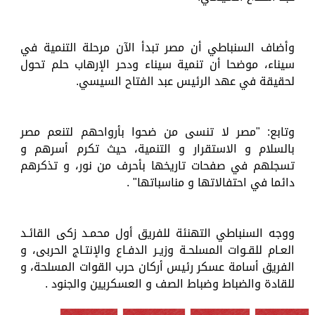
وأضاف السنباطي أن مصر تبدأ الآن مرحلة التنمية في
سيناء، موضحا أن تنمية سيناء ودحر الإرهاب حلم تحول
لحقيقة في عهد الرئيس عبد الفتاح السيسي.
وتابع: "مصر لا تنسى من ضحوا بأرواحهم لتنعم مصر
بالسلام و الاستقرار و التنمية، حيث تكرم أسرهم و
تسجلهم في صفحات تاريخها بأحرف من نور، و تذكرهم
دائما في احتفالاتها و مناسباتها" .
ووجه السنباطي التهنئة للفريق أول محمـد زكى القائـد
العـام للقـوات المسلحـة وزيـر الدفـاع والإنتـاج الحربى، و
الفريق أسامة عسكر رئيس أركان حرب القوات المسلحة، و
للقادة والضباط وضباط الصف و العسكريين والجنود .