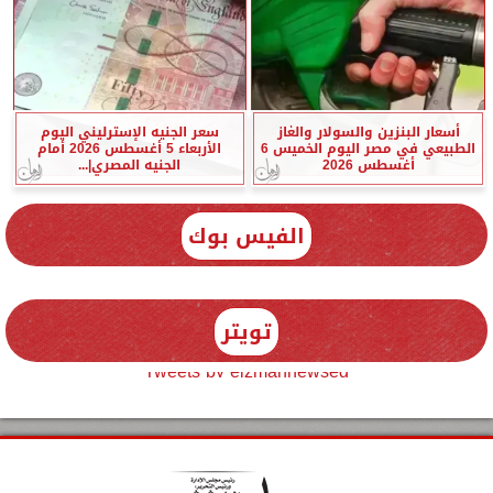
أسعار البنزين والسولار والغاز
سعر الجنيه الإسترليني اليوم
الطبيعي في مصر اليوم الخميس 6
الأربعاء 5 أغسطس 2026 أمام
أغسطس 2026
الجنيه المصري|...
الفيس بوك
تويتر
Tweets by elzmannewseg