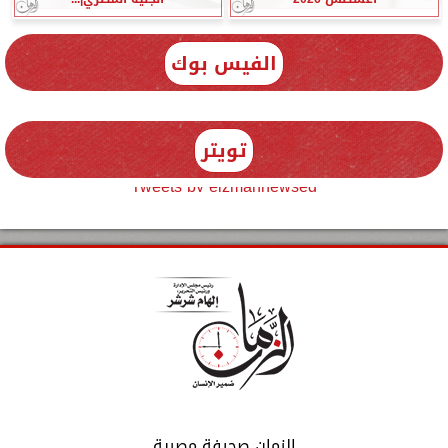
الفيس بوك
تويتر
Tweets by elzmannewseg
الزمان صحيفة مصرية