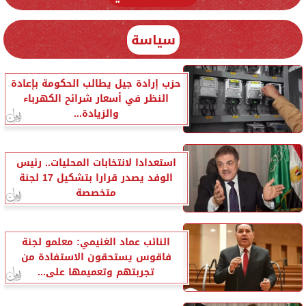
سياسة
حزب إرادة جيل يطالب الحكومة بإعادة
النظر في أسعار شرائح الكهرباء
والزيادة...
استعدادا لانتخابات المحليات.. رئيس
الوفد يصدر قرارا بتشكيل 17 لجنة
متخصصة
النائب عماد الغنيمي: معلمو لجنة
فاقوس يستحقون الاستفادة من
تجربتهم وتعميمها على...