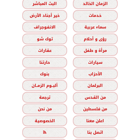
الزمان الخالد
البث المباشر
خدمات
خير أجناد الأرض
سماء عربية
الانفوجراف
رؤى و أحلام
توك شو
مرأة و طفل
عقارات
سيارات
حارتنا
الأحزاب
بنوك
البرلمان
ألبــوم الزمــان
من القدس
ترجمة
من فلسطين
من نحن
اعلن معنا
الخصوصية
اتصل بنا
