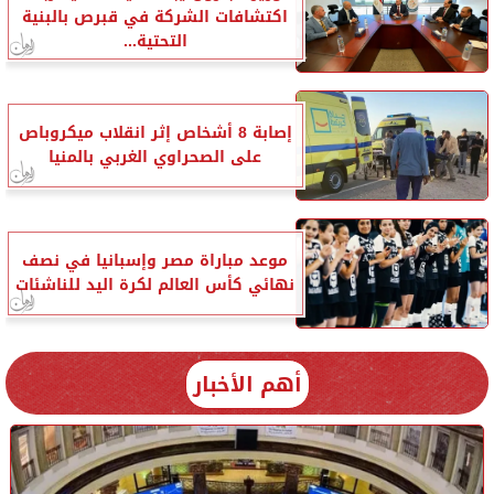
اكتشافات الشركة في قبرص بالبنية
التحتية...
إصابة 8 أشخاص إثر انقلاب ميكروباص
على الصحراوي الغربي بالمنيا
موعد مباراة مصر وإسبانيا في نصف
نهائي كأس العالم لكرة اليد للناشئات
أهم الأخبار