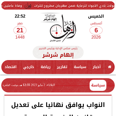
لأجواد للرماية ضمن مهرجان مطروح للتراث
وفاة عاملين متأثرين بإصابته
الخميس
22:52
أغسطس
صفر
21
6
1448
2026
رئيس مجلس الإدارة ورئيس التحرير
إلهام شرشر
أخبار
سياسة
تقارير
رياضة
خارجي
اقتصاد
سياسة
الثلاثاء، 2 مايو 2023
12:35 مـ
بتوقيت القاهرة
النواب يوافق نهائيا على تعديل