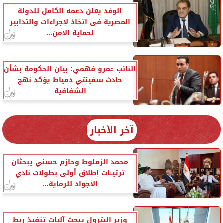
الوفد يعلن دعمه الكامل للدولة
المصرية فى اتخاذ لإجراءات والتدابير
لحماية الأمن...
النائب عمرو فهمي: بيان الحكومة بشأن
حادث سفينتي دمياط يؤكد نهج
الشفافية
آخر الأخبار
محمد الزملوط وحازم حسني يبحثان
ترتيبات إطلاق أولى بطولات نادي
الأجواد للرماية...
وزير البترول يبحث آليات تنفيذ ربط