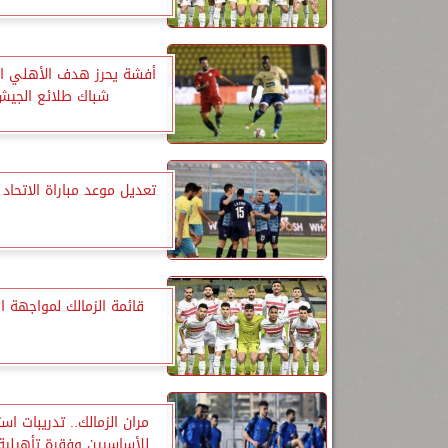
أفشة يحرز هدف الأهلي ا
شباك طلائع الجيش
تعديل موعد مباراة الاتحاد و
قائمة الزمالك لمواجهة ال
مران الزمالك.. تدريبات اس
للأساسيين وفقرة تأهيلية