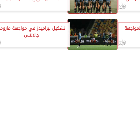
لمواجهة
تشكيل بيراميدز في مواجهة ماروم
جالانتس