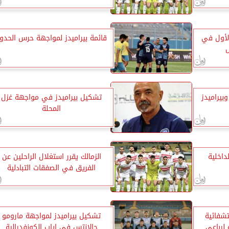
لأول في
قائمة بيراميدز لمواجهة حرس الحدو
بيراميدز
تشكيل بيراميدز في مواجهة غزل
المحلة
داخلية
الزمالك يقرر استغلال الراحلين عن
الفريق في الصفقات التبادلية
تشفائية
تشكيل بيراميدز لمواجهة مارومو
 لرباعي
جالانتس في إياب الكونفدرالية