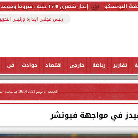
إيجار شهري 1500 جنيه.. شروط وموعد حجز شقق الإسكان التمليكي في 25 مدينة
رئيس مجلس الإدارة ورئيس التحرير
ة
تقارير
رياضة
خارجي
اقتصاد
حوادث
فن
الجمعة، 2 يونيو 2023
10:14 مـ
بتوقيت الق
يدز في مواجهة فيوتشر