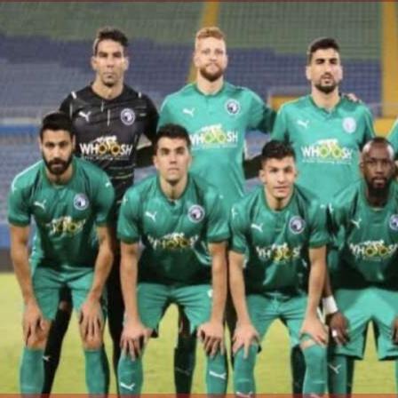
الكاتبة إلهام شرشر تهنئ الرئيس
السيسي بعيد ميلاده وتُشيد بجهوده
إلهام شرشر تكتب: دي مبقتش كورة..
في بناء الدولة
دي سياسة