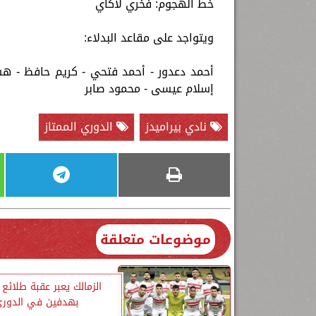
خط الهجوم: فخري لاكاي
ويتواجد على مقاعد البدلاء:
أحمد دعدور - أحمد فتحي - كريم حافظ - ه
إسلام عيسى - محمود صابر
نادي بيراميدز
الدوري الممتاز
موضوعات متعلقة
الزمالك يعبر عقبة طلائع
بهدفين في الدور