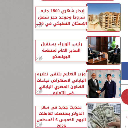
إيجار شهري 1500 جنيه..
شروط وموعد حجز شقق
الإسكان التمليكي في 25...
رئيس الوزراء يستقبل
المدير العام لمنظمة
اليونسكو
وزير التعليم يلتقي نظيره
الياباني لاستعراض نجاحات
التعاون المصري الياباني
في التعليم...
تحديث جديد في سعر
الدولار بمنتصف تعاملات
اليوم الخميس 6 أغسطس
2026