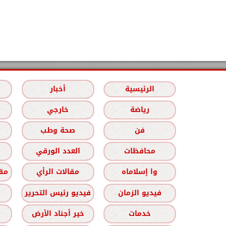
الرئيسية
أخبار
رياضة
خارجي
فن
صحة وطب
محافظات
العدد الورقي
وا إسلاماه
مقالات الرأي
مقا
فيديو الزمان
فيديو رئيس التحرير
خدمات
خير أجناد الأرض