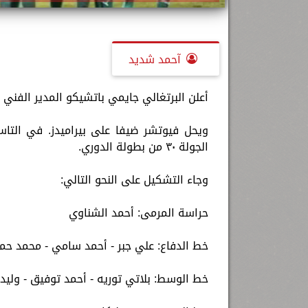
آحمد شديد
أعلن البرتغالي جايمي باتشيكو المدير الفني 
ويحل فيوتشر ضيفا على بيراميدز. في التا
الجولة ٣٠ من بطولة الدوري.
وجاء التشكيل على النحو التالي:
حراسة المرمى: أحمد الشناوي
خط الدفاع: علي جبر - أحمد سامي - محمد حم
خط الوسط: بلاتي توريه - أحمد توفيق - ولي