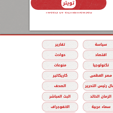
تويتر
Tweets by elzmannewseg
سياسة
تقارير
اقتصاد
حوادث
تكنولوجيا
منوعات
مصر العظمى
كاريكاتير
ل رئيس التحرير
الصحف
الزمان الخالد
البث المباشر
سماء عربية
الانفوجراف