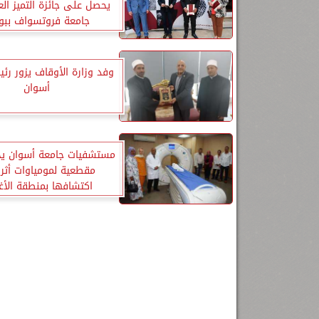
يحصل على جائزة التميز ال
جامعة فروتسواف ببول
وفد وزارة الأوقاف يزور رئ
أسوان
مستشفيات جامعة أسوان ي
مقطعية لمومياوات أثري
اكتشافها بمنطقة الأغ