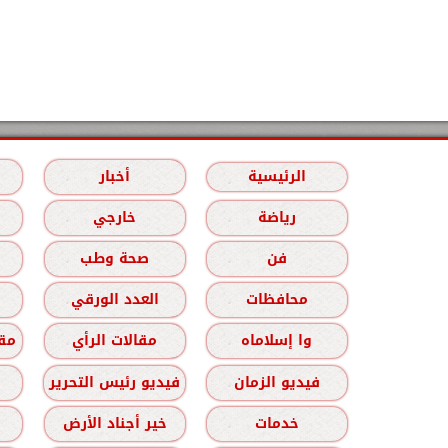
الرئيسية
أخبار
رياضة
خارجي
فن
صحة وطب
محافظات
العدد الورقي
وا إسلاماه
مقالات الرأي
مقا
فيديو الزمان
فيديو رئيس التحرير
خدمات
خير أجناد الأرض