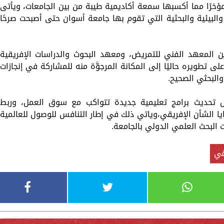
 مؤخرًا مما أكسبها سمعة أكاديمية طيبة من بين الجامعات، ويأتى
والبيئية والبحثية التي تقوم بها جامعة أسوان حتى أصبحت صرحًا
 إلى 18 كلية ومعهدين المعهد الفني للتمريض، ومعهد البحوث والدراسات الإفريقية
 تطويره حاليًا إلى المكانة المرجوَّة منه للمشاركة في إنجازات
والبحثي الصحيح.
ال تحديث برامج تعليمية جديدة تتواكب مع سوق العمل، وربط
ايا الشأن الإفريقي،وياتي ذلك في إطار التنافس للوصول للعالمية
البحث العلمي الدولي بالجامعة.
قي