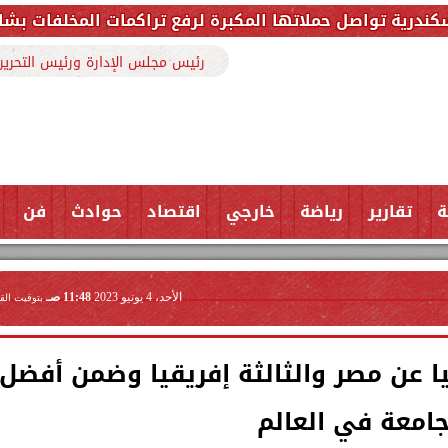
مكبرة لرفع تراكمات المخلفات بشارع ملك حفني وتزيل 150 طنًا من المخل
رئيس مجلس الإدارة ورئيس التحرير
ة
تقارير
رياضة
خارجي
اقتصاد
حوادث
فن
الأحد، 4 يونيو 2023
11:48 صـ
بتوقيت الق
يا عن مصر والثالثة إفريقيا وضمن أفضل