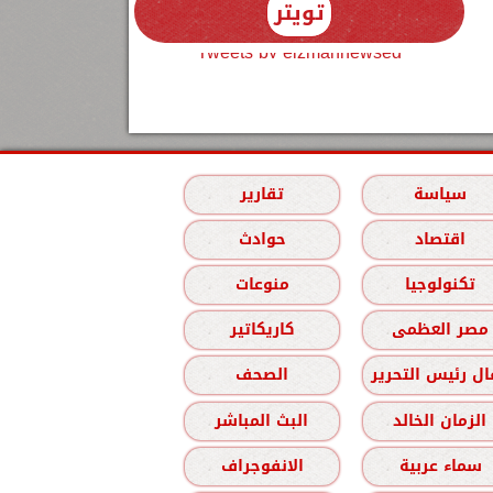
تويتر
Tweets by elzmannewseg
سياسة
تقارير
اقتصاد
حوادث
تكنولوجيا
منوعات
مصر العظمى
كاريكاتير
ل رئيس التحرير
الصحف
الزمان الخالد
البث المباشر
سماء عربية
الانفوجراف