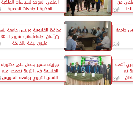
علمي من
العلمي الموحد لسياسات الملكية
ندا
الفكرية للجامعات المصرية
يس جامعة
محافظ القليوبية ورئيس جامعة بنها
يترأسان اجتماعاًبمقر مشروع الـ 30
مليون بيضة بالخانكة
جري أشعة
جوزيف سمير يحصل على دكتوراه
ة تم
الفلسفة في التربية تخصص علم
اخان
النفس التربوي بجامعة السويس