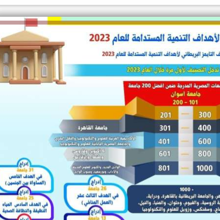
الكاتبة إلهام شرشر تهنئ الرئيس
السيسي بعيد ميلاده وتُشيد بجهوده
إلهام شرشر تكتب: دي مبقتش كورة..
في بناء الدولة
دي سياسة