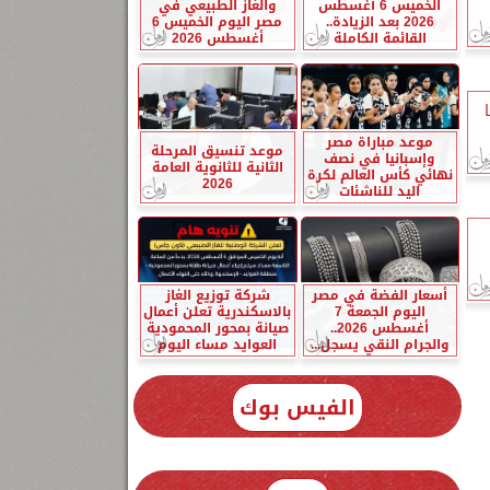
الخميس 6 أغسطس
والغاز الطبيعي في
2026 بعد الزيادة..
مصر اليوم الخميس 6
القائمة الكاملة
أغسطس 2026
موعد مباراة مصر
موعد تنسيق المرحلة
وإسبانيا في نصف
الثانية للثانوية العامة
نهائي كأس العالم لكرة
2026
اليد للناشئات
أسعار الفضة في مصر
شركة توزيع الغاز
اليوم الجمعة 7
بالاسكندرية تعلن أعمال
أغسطس 2026..
صيانة بمحور المحمودية
والجرام النقي يسجل...
العوايد مساء اليوم
الفيس بوك