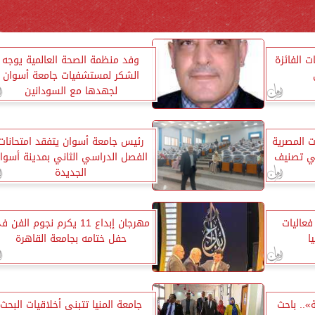
ت الفائزة
وفد منظمة الصحة العالمية يوجه
الشكر لمستشفيات جامعة أسوان
لجهدها مع السودانين
ت المصرية
رئيس جامعة أسوان يتفقد امتحانات
في تصنيف
الفصل الدراسي الثاني بمدينة أسوا
الجديدة
عاليات
مهرجان إبداع 11 يكرم نجوم الفن 
ا
حفل ختامه بجامعة القاهرة
».. باحث
جامعة المنيا تتبنى أخلاقيات البحث