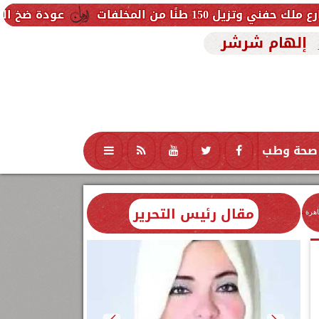
فات
عودة ضخ المياه تدريجيًا لمناطق
إلهام شرشر
صحة وطب
تكنولوجيا
منوعات
محافظات
مقال رئيس التحرير
اهرة