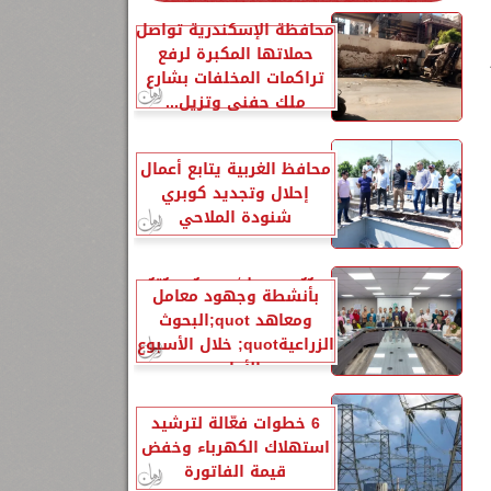
محافظة الإسكندرية تواصل
حملاتها المكبرة لرفع
تراكمات المخلفات بشارع
ملك حفني وتزيل...
محافظ الغربية يتابع أعمال
إحلال وتجديد كوبري
شنودة الملاحي
الزراعةquot; تنشر تقريرًا
ك
بأنشطة وجهود معامل
ومعاهد quot;البحوث
الزراعيةquot; خلال الأسبوع
الأول...
6 خطوات فعّالة لترشيد
استهلاك الكهرباء وخفض
قيمة الفاتورة