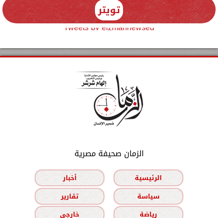
تويتر
Tweets by elzmannewseg
الزمان صحيفة مصرية
الرئيسية
أخبار
سياسة
تقارير
رياضة
خارجي