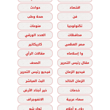
اقتصاد
حوادث
فن
صحة وطب
تكنولوجيا
منوعات
محافظات
العدد الورقي
مصر العظمى
كاريكاتير
وا إسلاماه
مقالات الرأي
مقال رئيس التحرير
الصحف
فيديو الزمان
فيديو رئيس التحرير
الزمان الخالد
البث المباشر
خدمات
خير أجناد الأرض
سماء عربية
الانفوجراف
رؤى و أحلام
توك شو