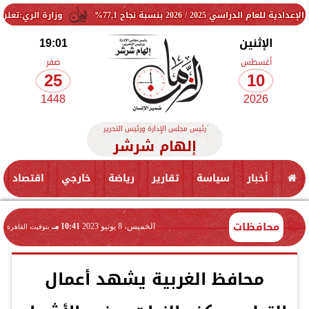
ة نجاح 77,1%
وزارة الري:تعلن مد فترة التقديم 
الإثنين
19:01
أغسطس
صفر
25
10
1448
2026
رئيس مجلس الإدارة ورئيس التحرير
إلهام شرشر
أخبار
سياسة
تقارير
رياضة
خارجي
اقتصاد
محافظات
الخميس، 8 يونيو 2023
10:41 مـ
بتوقيت القاهرة
محافظ الغربية يشهد أعمال