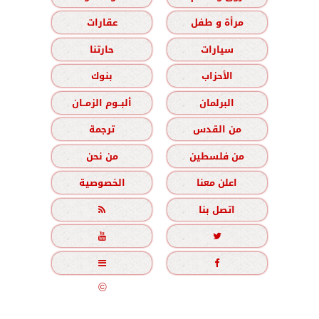
مرأة و طفل
عقارات
سيارات
حارتنا
الأحزاب
بنوك
البرلمان
ألبــوم الزمــان
من القدس
ترجمة
من فلسطين
من نحن
اعلن معنا
الخصوصية
اتصل بنا





جميع الحقوق محفوظة
©