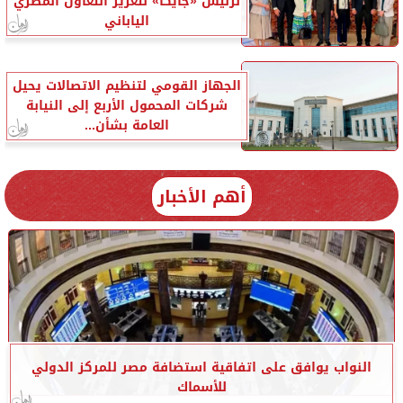
لرئيس «جايكا» لتعزيز التعاون المصري
الياباني
الجهاز القومي لتنظيم الاتصالات يحيل
شركات المحمول الأربع إلى النيابة
العامة بشأن...
أهم الأخبار
النواب يوافق على اتفاقية استضافة مصر للمركز الدولي
للأسماك