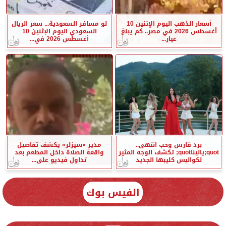
أسعار الذهب اليوم الإثنين 10
لو مسافر السعودية... سعر الريال
أغسطس 2026 في مصر.. كم يبلغ
السعودي اليوم الإثنين 10
عيار...
أغسطس 2026 في...
برد قارس وحب انتهى..
مدير «سيزلر» يكشف تفاصيل
quot;ياليناquot; تكشف الوجه المثير
واقعة الصلاة داخل المطعم بعد
لكواليس كليبها الجديد
تداول فيديو على...
الفيس بوك