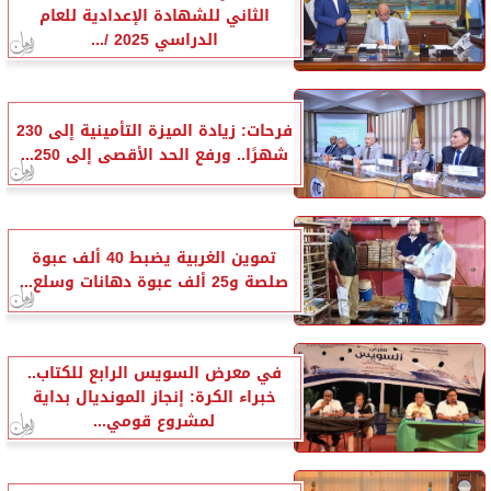
الثاني للشهادة الإعدادية للعام
الدراسي 2025 /...
فرحات: زيادة الميزة التأمينية إلى 230
شهرًا.. ورفع الحد الأقصى إلى 250...
تموين الغربية يضبط 40 ألف عبوة
صلصة و25 ألف عبوة دهانات وسلع...
في معرض السويس الرابع للكتاب..
خبراء الكرة: إنجاز المونديال بداية
لمشروع قومي...