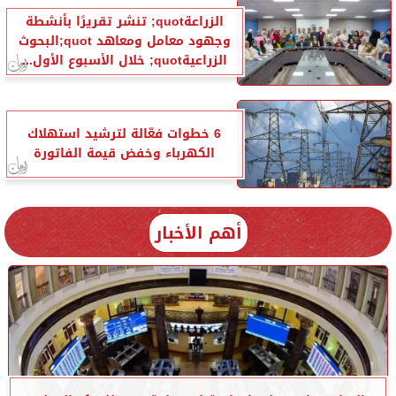
الزراعةquot; تنشر تقريرًا بأنشطة
وجهود معامل ومعاهد quot;البحوث
الزراعيةquot; خلال الأسبوع الأول...
6 خطوات فعّالة لترشيد استهلاك
الكهرباء وخفض قيمة الفاتورة
أهم الأخبار