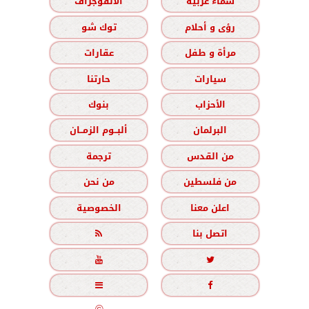
سماء عربية
الانفوجراف
رؤى و أحلام
توك شو
مرأة و طفل
عقارات
سيارات
حارتنا
الأحزاب
بنوك
البرلمان
ألبــوم الزمــان
من القدس
ترجمة
من فلسطين
من نحن
اعلن معنا
الخصوصية
اتصل بنا




