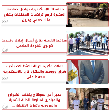
محافظة الإسكندرية تواصل حملاتها
المكبرة لرفع تراكمات المخلفات بشارع
ملك حفني وتزيل...
محافظ الغربية يتابع أعمال إحلال وتجديد
كوبري شنودة الملاحي
حملات مكبرة لإزالة الإشغالات بأحياء
شرق ووسط والمنتزه ثان بالاسكندرية
تتحفظ على...
مدير أمن سوهاج يتفقد الشوارع
والميادين لمتابعة الحالة الأمنية
والمرورية وتعزيز الانتشار...