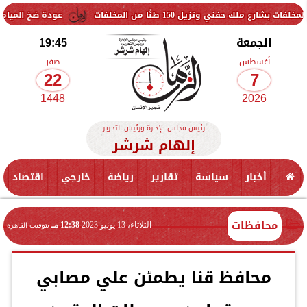
 150 طنًا من المخلفات
عودة ضخ المياه تدريجيًا لمناطق 
الجمعة
19:45
أغسطس
صفر
22
7
1448
2026
رئيس مجلس الإدارة ورئيس التحرير
إلهام شرشر
أخبار
سياسة
تقارير
رياضة
خارجي
اقتصاد
محافظات
الثلاثاء، 13 يونيو 2023
12:38 مـ
بتوقيت القاهرة
محافظ قنا يطمئن علي مصابي