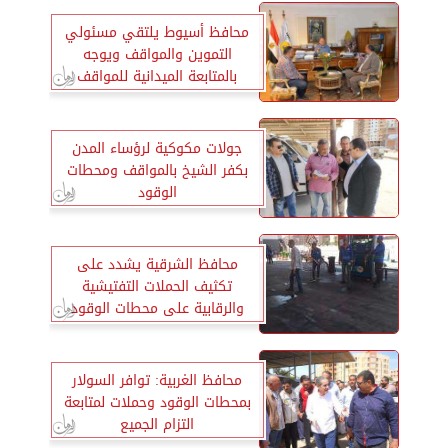
محافظ أسيوط يلتقي مسئولي
التموين والمواقف ويوجه
بالمتابعة الميدانية للمواقف
ومحطات الوقود وعقد غرفة إدارة
الأزمات والعمليات المركزية
وتلقي شكاوي المواطنين
جولات مكوكية لرؤساء المدن
بكفر الشيخ بالمواقف ومحطات
الوقود
محافظ الشرقية يشدد على
تكثيف الحملات التفتيشية
والرقابية على محطات الوقود
محافظ الغربية: توافر السولار
بمحطات الوقود وحملات لمتابعة
التزام الجميع