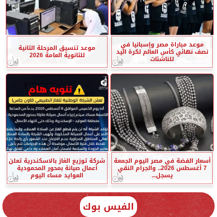
موعد مباراة مصر وإسبانيا في
موعد تنسيق المرحلة الثانية
نصف نهائي كأس العالم لكرة اليد
للثانوية العامة 2026
للناشئات
أسعار الفضة في مصر اليوم الجمعة
شركة توزيع الغاز بالاسكندرية تعلن
7 أغسطس 2026.. والجرام النقي
أعمال صيانة بمحور المحمودية
يسجل...
العوايد مساء اليوم
الفيس بوك