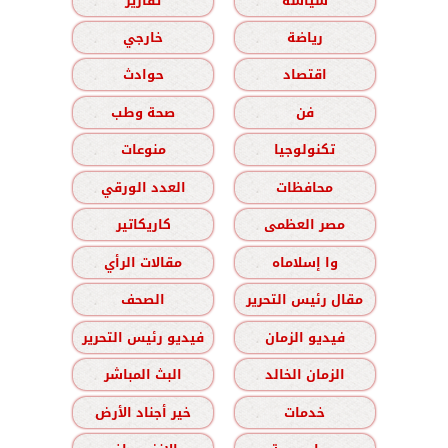
سياسة
تقارير
رياضة
خارجي
اقتصاد
حوادث
فن
صحة وطب
تكنولوجيا
منوعات
محافظات
العدد الورقي
مصر العظمى
كاريكاتير
وا إسلاماه
مقالات الرأي
مقال رئيس التحرير
الصحف
فيديو الزمان
فيديو رئيس التحرير
الزمان الخالد
البث المباشر
خدمات
خير أجناد الأرض