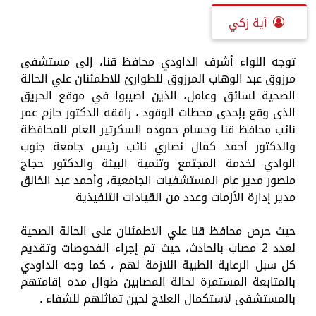
آية زكي
توجه اللواء أشرف الداودي محافظ قنا، إلى مستشفى
مرزوق عبد الوهاب المرزوق للطوارئ للاطمئنان علي الحالة
الصحية لسائق وعامل، الذين اصيبوا في موقع الحريق
الذى وقع بإحدى محطات الوقود ، رافقه الدكتور حازم عمر
نائب محافظ قنا وحسام حموده السكرتير العام للمحافظة
والدكتور أحمد كمال نصاري نائب رئيس جامعة جنوب
الوادي لخدمة المجتمع وتنمية البيئة والدكتور حجاج
منصور مدير عام المستشفيات الجامعية، وأحمد عبد الخالق
مدير إدارة الأزمات وعدد من القيادات التنفيذية
حيث حرص محافظ قنا علي الاطمئنان على الحالة الصحية
لعدد 2 مصاب بالحادث، حيث تم إجراء الفحوصات وتقديم
كل سبل الرعاية الطبية اللازمة لهم ، كما وجه الداودي
بالمتابعة المستمرة لحالة المصابين طوال مده إقامتهم
بالمستشفى لاستكمال العلاج لحين تماثلهم للشفاء .