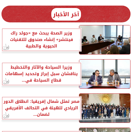
آخر الأخبار
وزير الصحة يبحث مع «جولد راك
فينتشر» إنشاء صندوق للتقنيات
الحيوية والطبية
وزيرا السياحة والآثار والتخطيط
يناقشان سبل إبراز وتحديد إسهامات
قطاع السياحة في...
مصر تمثل شمال إفريقيا: انطلاق الدور
الريادي للهيئة في التحالف الأفريقي
لضمان...