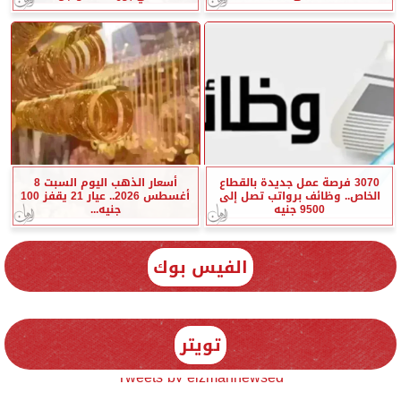
3070 فرصة عمل جديدة بالقطاع
أسعار الذهب اليوم السبت 8
الخاص.. وظائف برواتب تصل إلى
أغسطس 2026.. عيار 21 يقفز 100
9500 جنيه
جنيه...
الفيس بوك
تويتر
Tweets by elzmannewseg