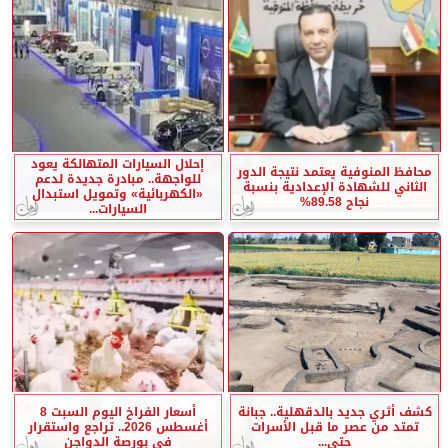
إحلال السيارات المتهالكة يعود
محافظ المنوفية يعتمد نتيجة الدور
للواجهة.. مبادرة جديدة لدعم
الثاني للشهادة الإعدادية بنسبة
«الكهربائية» وتمويل استبدال
نجاح 89.58%
السيارات...
كشف أثري جديد بالدقهلية.. جبانة
أسعار الفراخ اليوم السبت 8
تمتد من عصر ما قبل الأسرات
أغسطس 2026.. تراجع واستقرار
حتى...
في بورصة الدواجن