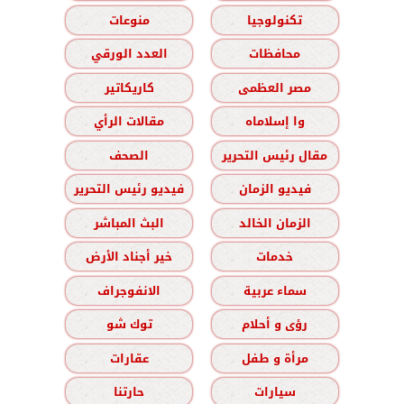
تكنولوجيا
منوعات
محافظات
العدد الورقي
مصر العظمى
كاريكاتير
وا إسلاماه
مقالات الرأي
مقال رئيس التحرير
الصحف
فيديو الزمان
فيديو رئيس التحرير
الزمان الخالد
البث المباشر
خدمات
خير أجناد الأرض
سماء عربية
الانفوجراف
رؤى و أحلام
توك شو
مرأة و طفل
عقارات
سيارات
حارتنا