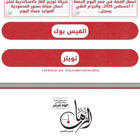
أسعار الفضة في مصر اليوم الجمعة
شركة توزيع الغاز بالاسكندرية تعلن
7 أغسطس 2026.. والجرام النقي
أعمال صيانة بمحور المحمودية
يسجل...
العوايد مساء اليوم
الفيس بوك
تويتر
Tweets by elzmannewseg