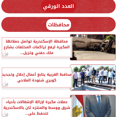
العدد الورقي
محافظات
محافظة الإسكندرية تواصل حملاتها
المكبرة لرفع تراكمات المخلفات بشارع
ملك حفني وتزيل...
محافظ الغربية يتابع أعمال إحلال وتجديد
كوبري شنودة الملاحي
حملات مكبرة لإزالة الإشغالات بأحياء
شرق ووسط والمنتزه ثان بالاسكندرية
تتحفظ على...