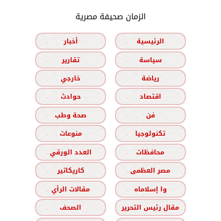
الزمان صحيفة مصرية
الرئيسية
أخبار
سياسة
تقارير
رياضة
خارجي
اقتصاد
حوادث
فن
صحة وطب
تكنولوجيا
منوعات
محافظات
العدد الورقي
مصر العظمى
كاريكاتير
وا إسلاماه
مقالات الرأي
مقال رئيس التحرير
الصحف