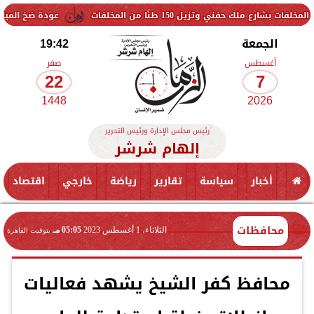
يل 150 طنًا من المخلفات
عودة ضخ المياه تدريجيًا لمناط
الجمعة
19:42
أغسطس
صفر
22
7
1448
2026
رئيس مجلس الإدارة ورئيس التحرير
إلهام شرشر
أخبار
سياسة
تقارير
رياضة
خارجي
اقتصاد
محافظات
الثلاثاء، 1 أغسطس 2023
05:05 مـ
بتوقيت القاهرة
محافظ كفر الشيخ يشهد فعاليات