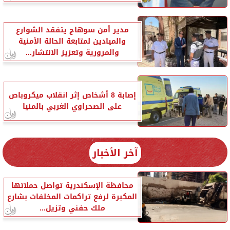
مدير أمن سوهاج يتفقد الشوارع
والميادين لمتابعة الحالة الأمنية
والمرورية وتعزيز الانتشار...
إصابة 8 أشخاص إثر انقلاب ميكروباص
على الصحراوي الغربي بالمنيا
آخر الأخبار
محافظة الإسكندرية تواصل حملاتها
المكبرة لرفع تراكمات المخلفات بشارع
ملك حفني وتزيل...