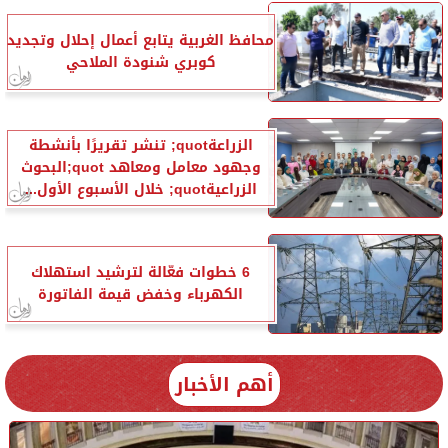
محافظ الغربية يتابع أعمال إحلال وتجديد
كوبري شنودة الملاحي
الزراعةquot; تنشر تقريرًا بأنشطة
وجهود معامل ومعاهد quot;البحوث
الزراعيةquot; خلال الأسبوع الأول...
6 خطوات فعّالة لترشيد استهلاك
الكهرباء وخفض قيمة الفاتورة
أهم الأخبار