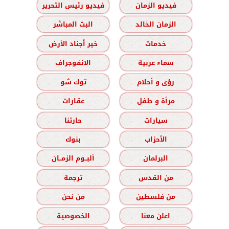
فيديو الزمان
فيديو رئيس التحرير
الزمان الخالد
البث المباشر
خدمات
خير أجناد الأرض
سماء عربية
الانفوجراف
رؤى و أحلام
توك شو
مرأة و طفل
عقارات
سيارات
حارتنا
الأحزاب
بنوك
البرلمان
ألبــوم الزمــان
من القدس
ترجمة
من فلسطين
من نحن
اعلن معنا
الخصوصية