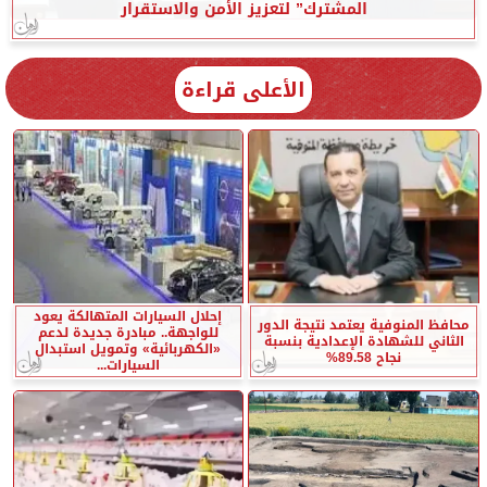
المشترك” لتعزيز الأمن والاستقرار
الأعلى قراءة
إحلال السيارات المتهالكة يعود
محافظ المنوفية يعتمد نتيجة الدور
للواجهة.. مبادرة جديدة لدعم
الثاني للشهادة الإعدادية بنسبة
«الكهربائية» وتمويل استبدال
نجاح 89.58%
السيارات...