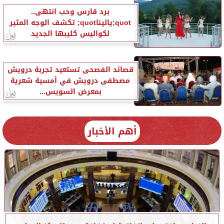
برد قارس وحب انتهى..
quot;ياليناquot; تكشف الوجه المثير
لكواليس كليبها الجديد
قصائد الفصحى تستعيد تجربة درويش
مصطفى درويش في أمسية شعرية
بمعرض السويس...
أهم الأخبار