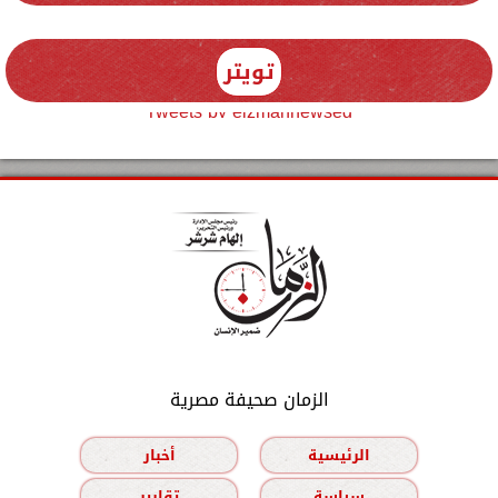
تويتر
Tweets by elzmannewseg
الزمان صحيفة مصرية
الرئيسية
أخبار
سياسة
تقارير