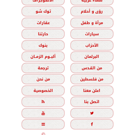
سماء عربية
الانفوجراف
رؤى و أحلام
توك شو
مرأة و طفل
عقارات
سيارات
حارتنا
الأحزاب
بنوك
البرلمان
ألبــوم الزمــان
من القدس
ترجمة
من فلسطين
من نحن
اعلن معنا
الخصوصية
اتصل بنا





جميع الحقوق محفوظة
©