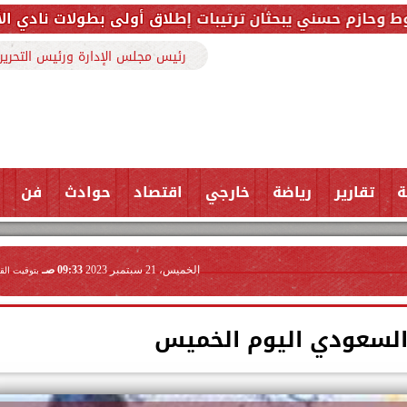
ان ترتيبات إطلاق أولى بطولات نادي الأجواد للرماية ضمن
رئيس مجلس الإدارة ورئيس التحرير
ة
تقارير
رياضة
خارجي
اقتصاد
حوادث
فن
الخميس، 21 سبتمبر 2023
09:33 صـ
بتوقيت الق
 السعودي اليوم الخميس