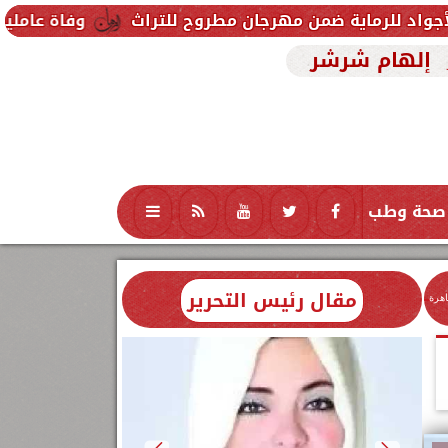
 مهرجان مطروح للتراث
وفاة عاملين متأثرين بإصابتهم
إلهام شرشر
صحة وطب
تكنولوجيا
منوعات
محافظات
مقال رئيس التحرير
اهرة