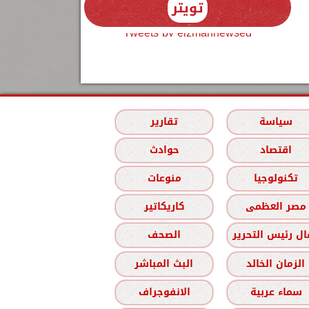
تويتر
Tweets by elzmannewseg
سياسة
تقارير
اقتصاد
حوادث
تكنولوجيا
منوعات
مصر العظمى
كاريكاتير
ل رئيس التحرير
الصحف
الزمان الخالد
البث المباشر
سماء عربية
الانفوجراف