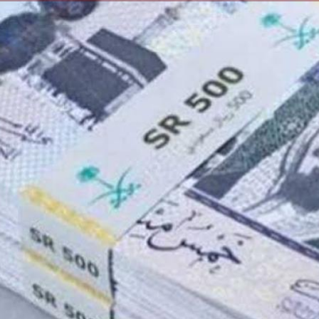
الكاتبة إلهام شرشر تهنئ الرئيس
السيسي بعيد ميلاده وتُشيد بجهوده
إلهام شرشر تكتب: دي مبقتش كورة..
في بناء الدولة
دي سياسة