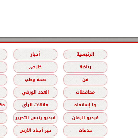
الرئيسية
أخبار
رياضة
خارجي
فن
صحة وطب
محافظات
العدد الورقي
وا إسلاماه
مقالات الرأي
مقا
فيديو الزمان
فيديو رئيس التحرير
خدمات
خير أجناد الأرض