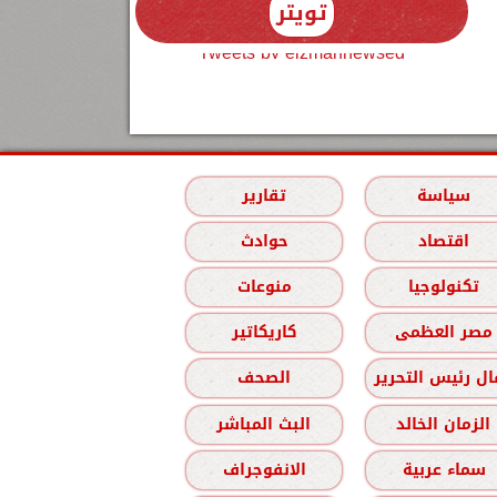
تويتر
Tweets by elzmannewseg
سياسة
تقارير
اقتصاد
حوادث
تكنولوجيا
منوعات
مصر العظمى
كاريكاتير
ل رئيس التحرير
الصحف
الزمان الخالد
البث المباشر
سماء عربية
الانفوجراف