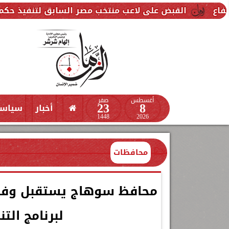
 على لاعب منتخب مصر السابق لتنفيذ حكم قضائي ضده
أغسطس
صفر
23
8
أخبار
سياس
1448
2026
محافظات
محافظ سوهاج يستقبل وفد ب
لبرنامج الت