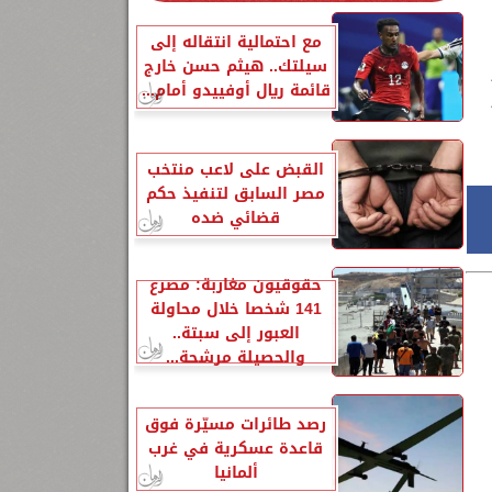
مع احتمالية انتقاله إلى
سيلتك.. هيثم حسن خارج
قائمة ريال أوفييدو أمام...
القبض على لاعب منتخب
مصر السابق لتنفيذ حكم
قضائي ضده
حقوقيون مغاربة: مصرع
141 شخصا خلال محاولة
العبور إلى سبتة..
والحصيلة مرشحة...
رصد طائرات مسيّرة فوق
قاعدة عسكرية في غرب
ألمانيا