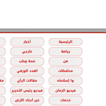
الرئيسية
أخبار
رياضة
خارجي
فن
صحة وطب
محافظات
العدد الورقي
وا إسلاماه
مقالات الرأي
مقا
فيديو الزمان
فيديو رئيس التحرير
خدمات
خير أجناد الأرض