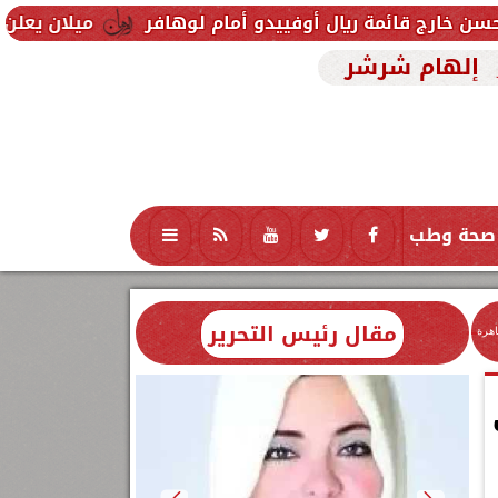
يال أوفييدو أمام لوهافر
ميلان يعلن فسخ عقد إسماعي
إلهام شرشر
صحة وطب
تكنولوجيا
منوعات
محافظات
مقال رئيس التحرير
اهرة