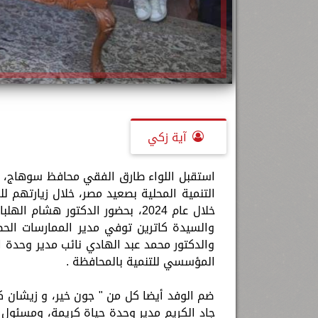
آية زكي
استقبل اللواء طارق الفقي محافظ سوهاج، الي
التنمية المحلية بصعيد مصر، خلال زيارتهم 
خلال عام 2024، بحضور الدكتور هشا
والسيدة كاترين توفي مدير الممارسات الحض
والدكتور محمد عبد الهادي نائب مدير وحدة ال
المؤسسي للتنمية بالمحافظة .
ضم الوفد أيضا كل من " جون خير، و زيشان كر
جاد الكريم مدير وحدة حياة كريمة، ومسئول ال