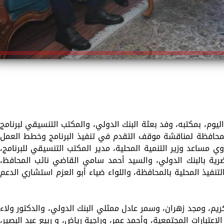
وم، بمكتبه، وفد بعثة البنك الدولي، والمكتب التنسيقي لبرنامج
للمحافظة لمناقشة موقف التقدم في تنفيذ البرنامج وخطط العمل
م الهلباوي مساعد وزير التنمية المحلية، مدير المكتب التنسيقي للبرنامج،
رية بالبنك الدولي، والسيد أحمد سامي القاضي نائب المحافظ،
تنفيذ المحلية بالمحافظة، واللواء ضياء أبو العزم استشاري الدعم
يم، ومجد زهران، وسمر عادل ممثلي البنك الدولي، والدكتور ولاء
اعتبارات المجتمعية، وأحمد عمر، وراجية رياض، و ربيع عبد البصير،