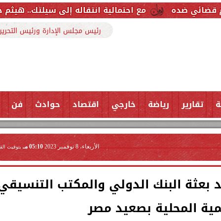
مع احتمالية انتقاله إلى سيلتك.. هيثم حسن خارج قائمة ر
رئيس مجلس الإدارة ورئيس التحرير
ة
تقارير
رياضة
خارجي
اقتصاد
حوادث
فن
الأربعاء، 8 نوفمبر 2023
05:10 مـ
بتوقيت الق
عثة البنك الدولي والمكتب التنسيقي
نمية المحلية بصعيد مصر