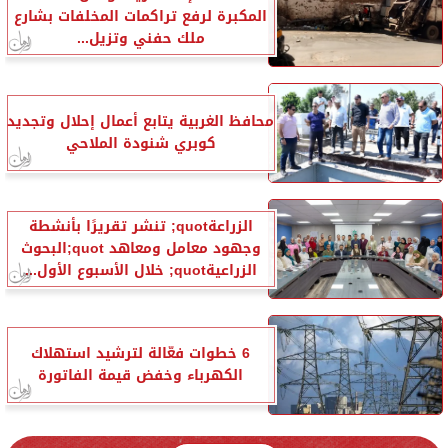
المكبرة لرفع تراكمات المخلفات بشارع
ملك حفني وتزيل...
محافظ الغربية يتابع أعمال إحلال وتجديد
كوبري شنودة الملاحي
الزراعةquot; تنشر تقريرًا بأنشطة
وجهود معامل ومعاهد quot;البحوث
الزراعيةquot; خلال الأسبوع الأول...
6 خطوات فعّالة لترشيد استهلاك
الكهرباء وخفض قيمة الفاتورة