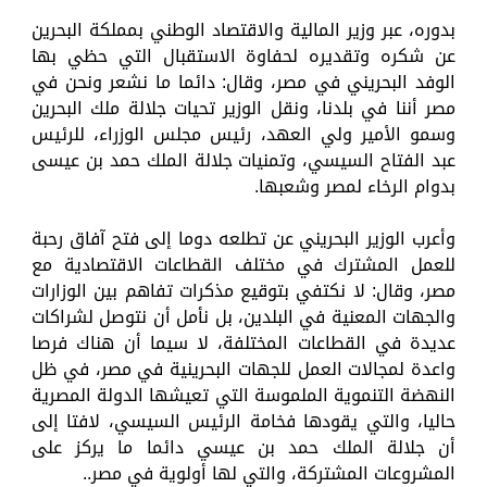
بدوره، عبر وزير المالية والاقتصاد الوطني بمملكة البحرين
عن شكره وتقديره لحفاوة الاستقبال التي حظي بها
الوفد البحريني في مصر، وقال: دائما ما نشعر ونحن في
مصر أننا في بلدنا، ونقل الوزير تحيات جلالة ملك البحرين
وسمو الأمير ولي العهد، رئيس مجلس الوزراء، للرئيس
عبد الفتاح السيسي، وتمنيات جلالة الملك حمد بن عيسى
بدوام الرخاء لمصر وشعبها.
وأعرب الوزير البحريني عن تطلعه دوما إلى فتح آفاق رحبة
للعمل المشترك في مختلف القطاعات الاقتصادية مع
مصر، وقال: لا نكتفي بتوقيع مذكرات تفاهم بين الوزارات
والجهات المعنية في البلدين، بل نأمل أن نتوصل لشراكات
عديدة في القطاعات المختلفة، لا سيما أن هناك فرصا
واعدة لمجالات العمل للجهات البحرينية في مصر، في ظل
النهضة التنموية الملموسة التي تعيشها الدولة المصرية
حاليا، والتي يقودها فخامة الرئيس السيسي، لافتا إلى
أن جلالة الملك حمد بن عيسي دائما ما يركز على
المشروعات المشتركة، والتي لها أولوية في مصر..