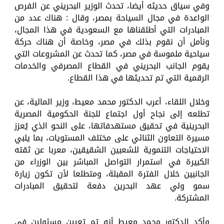
وفي سياق حديثه أيضا، تحدث الوزير البحريني عن الفرص
الواعدة في مجال السياحة بمصر، وقال : هناك عدد من
المبادرات التي أطلقناها مع السعودية في هذا المجال،
ونأمل أن نقوم بذلك في مصر، وخاصة أن هناك حركة
سياحية ملموسة في مصر، كما تحدث عن المشروعات التي
يقوم الجانب البحريني في القطاع المصرفي والخدمات
الرقمية التي تم تحديثها في هذا القطاع.
وخلال اللقاء، أعرب الدكتور محمد معيط، وزير المالية، عن
تطلعه إلى نجاح أول اجتماع للجنة الحكومية المصرية
البحرينية في تحقيق مستهدفاتها، على النحو الذي يُعزز
مسيرة التعاون الثنائي على مختلف المستويات، بما يلبي
الاحتياجات التنموية للشعبين الشقيقين، معربا عن ثقته
الكبيرة في استمرار التواصل المباشر بين الوزراء من
الجانبين خلال الفترة المقبلة، ومتطلعا لأن تكون زيارة
سمو ولي عهد البحرين دفعة لتحقيق المبادرات
المشتركة.
وأكد الدكتور محمد معيط أنه تم تعيين مسئولين في