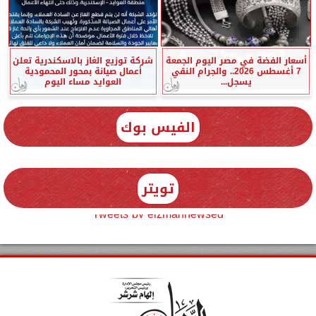
أسعار الفضة في مصر اليوم الجمعة
شركة توزيع الغاز بالاسكندرية تعلن
7 أغسطس 2026.. والجرام النقي
أعمال صيانة بمحور المحمودية
يسجل...
العوايد مساء اليوم
الفيس بوك
تويتر
Tweets by elzmannewseg