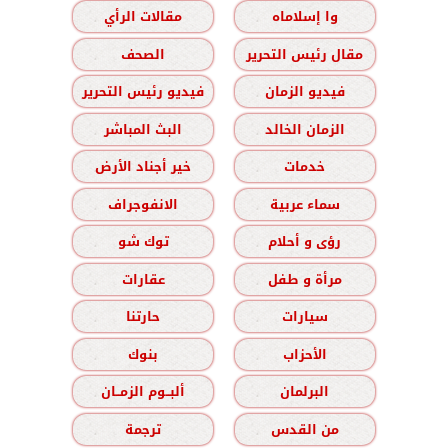
وا إسلاماه
مقالات الرأي
مقال رئيس التحرير
الصحف
فيديو الزمان
فيديو رئيس التحرير
الزمان الخالد
البث المباشر
خدمات
خير أجناد الأرض
سماء عربية
الانفوجراف
رؤى و أحلام
توك شو
مرأة و طفل
عقارات
سيارات
حارتنا
الأحزاب
بنوك
البرلمان
ألبــوم الزمــان
من القدس
ترجمة