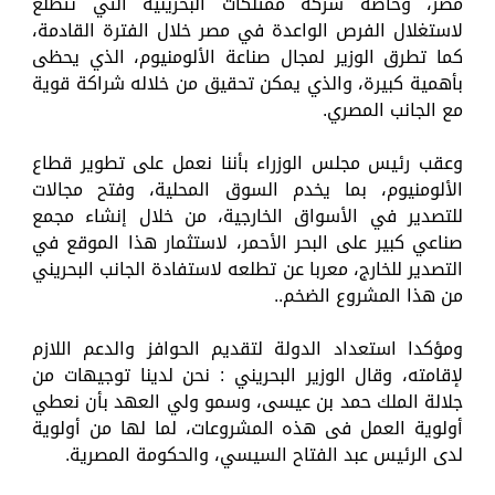
مصر، وخاصة شركة ممتلكات البحرينية التي تتطلع
لاستغلال الفرص الواعدة في مصر خلال الفترة القادمة،
كما تطرق الوزير لمجال صناعة الألومنيوم، الذي يحظى
بأهمية كبيرة، والذي يمكن تحقيق من خلاله شراكة قوية
مع الجانب المصري.
وعقب رئيس مجلس الوزراء بأننا نعمل على تطوير قطاع
الألومنيوم، بما يخدم السوق المحلية، وفتح مجالات
للتصدير في الأسواق الخارجية، من خلال إنشاء مجمع
صناعي كبير على البحر الأحمر، لاستثمار هذا الموقع في
التصدير للخارج، معربا عن تطلعه لاستفادة الجانب البحريني
من هذا المشروع الضخم..
ومؤكدا استعداد الدولة لتقديم الحوافز والدعم اللازم
لإقامته، وقال الوزير البحريني : نحن لدينا توجيهات من
جلالة الملك حمد بن عيسى، وسمو ولي العهد بأن نعطي
أولوية العمل فى هذه المشروعات، لما لها من أولوية
لدى الرئيس عبد الفتاح السيسي، والحكومة المصرية.