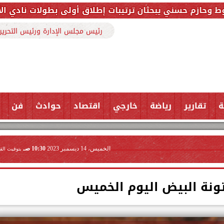
ثان ترتيبات إطلاق أولى بطولات نادي الأجواد للرماية ضمن
رئيس مجلس الإدارة ورئيس التحرير
ة
تقارير
رياضة
خارجي
اقتصاد
حوادث
فن
الخميس، 14 ديسمبر 2023
10:30 صـ
بتوقيت الق
ونة البيض اليوم الخميس