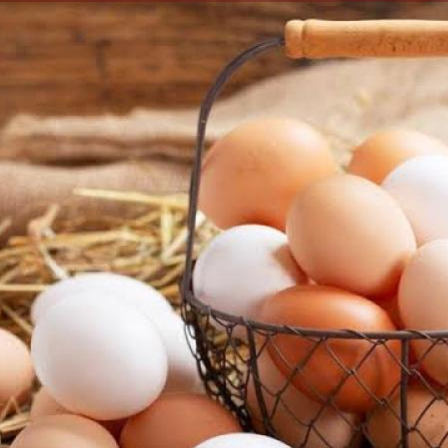
الكاتبة إلهام شرشر تهنئ الرئيس
ن «محطة الضبعة
السيسي بعيد ميلاده وتُشيد بجهوده
إلهام شرشر تكت
لم إلى التنفيذ
في بناء الدولة
دي