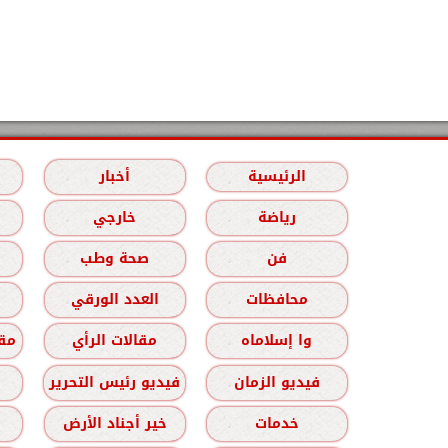
الرئيسية
أخبار
رياضة
خارجي
فن
صحة وطب
محافظات
العدد الورقي
وا إسلاماه
مقالات الرأي
مقا
فيديو الزمان
فيديو رئيس التحرير
خدمات
خير أجناد الأرض