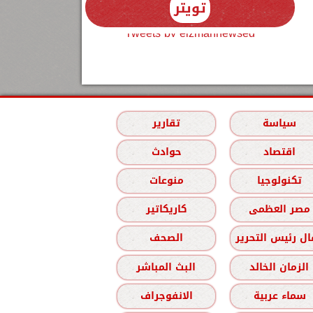
تويتر
Tweets by elzmannewseg
سياسة
تقارير
اقتصاد
حوادث
تكنولوجيا
منوعات
مصر العظمى
كاريكاتير
ل رئيس التحرير
الصحف
الزمان الخالد
البث المباشر
سماء عربية
الانفوجراف