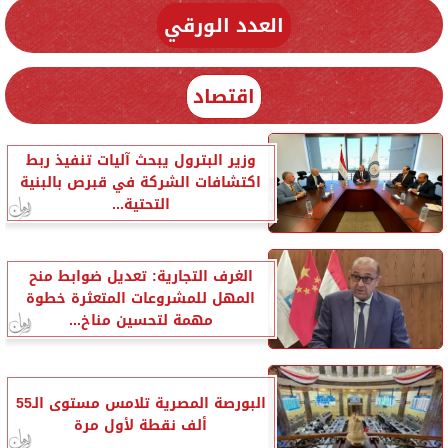
العدد الورقي
اقتصاد
وزير البترول يبحث آليات تنفيذ ربط
اكتشافات الشركة في قبرص بالبنية
التحتية...
الغرف التجارية: تعديل ضوابط منح
المهل للمشروعات المتعثرة خطوة
مهمة لتحسين مناخ...
البورصة المصرية تلامس مستوى الـ55
ألف نقطة لأول مرة