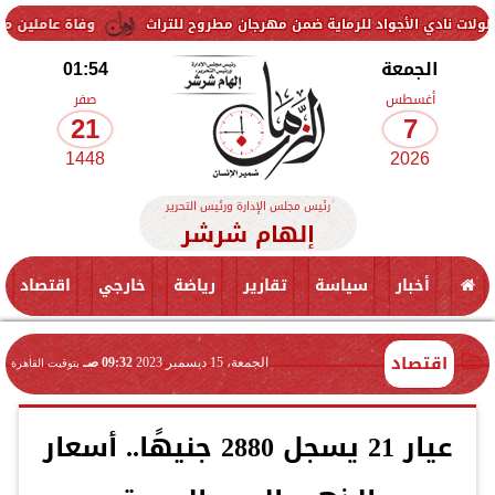
لأجواد للرماية ضمن مهرجان مطروح للتراث
وفاة عاملين متأثرين بإصابت
الجمعة
01:54
أغسطس
صفر
21
7
1448
2026
رئيس مجلس الإدارة ورئيس التحرير
إلهام شرشر
أخبار
سياسة
تقارير
رياضة
خارجي
اقتصاد
اقتصاد
الجمعة، 15 ديسمبر 2023
09:32 صـ
بتوقيت القاهرة
عيار 21 يسجل 2880 جنيهًا.. أسعار