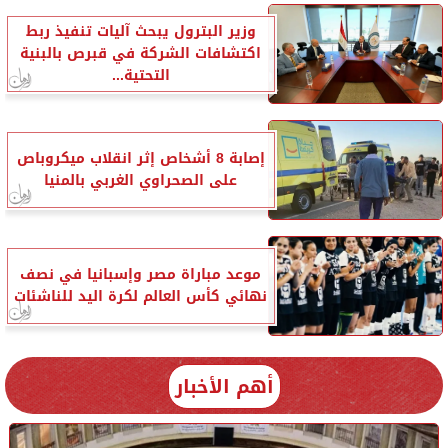
وزير البترول يبحث آليات تنفيذ ربط
اكتشافات الشركة في قبرص بالبنية
التحتية...
إصابة 8 أشخاص إثر انقلاب ميكروباص
على الصحراوي الغربي بالمنيا
موعد مباراة مصر وإسبانيا في نصف
نهائي كأس العالم لكرة اليد للناشئات
أهم الأخبار