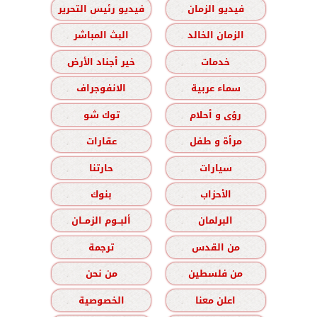
فيديو الزمان
فيديو رئيس التحرير
الزمان الخالد
البث المباشر
خدمات
خير أجناد الأرض
سماء عربية
الانفوجراف
رؤى و أحلام
توك شو
مرأة و طفل
عقارات
سيارات
حارتنا
الأحزاب
بنوك
البرلمان
ألبــوم الزمــان
من القدس
ترجمة
من فلسطين
من نحن
اعلن معنا
الخصوصية