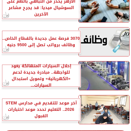
الأزهر يحذر من التباهي بالنعم على
السوشيال ميديا: قد يجرح مشاعر
الآخرين
3070 فرصة عمل جديدة بالقطاع الخاص..
وظائف برواتب تصل إلى 9500 جنيه
إحلال السيارات المتهالكة يعود
للواجهة.. مبادرة جديدة لدعم
«الكهربائية» وتمويل استبدال
السيارات...
آخر موعد للتقديم في مدارس STEM
2026.. التعليم تحدد موعد اختبارات
القبول