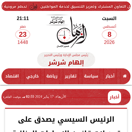
شترك وتعزيز التنسيق لخدمة المواطنين
تحطم مروحية أثناء مكافحة حري
السبت
21:11
أغسطس
صفر
23
8
1448
2026
رئيس مجلس الإدارة ورئيس التحرير
إلهام شرشر
أخبار
سياسة
تقارير
رياضة
خارجي
اقتصاد
أخبار
الأربعاء، 17 يناير 2024
02:55 مـ
بتوقيت القاهرة
الرئيس السيسي يصدق على