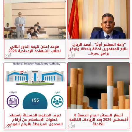
”راحة المعتمر أولًا”.. أحمد الريان:
موعد إعلان نتيجة الدور الثاني
نتابع المعتمرين لحظة بلحظة ونوفر
لطلاب الشهادة الإعدادية 2026
برامج عمرة...
أسعار السجائر اليوم الجمعة 8
اعرف الخطوط المسجلة باسمك..
أغسطس 2026 بعد الزيادة.. القائمة
خطوات الاستعلام عن أرقام
الكاملة
المحمول المرتبطة بالرقم القومي