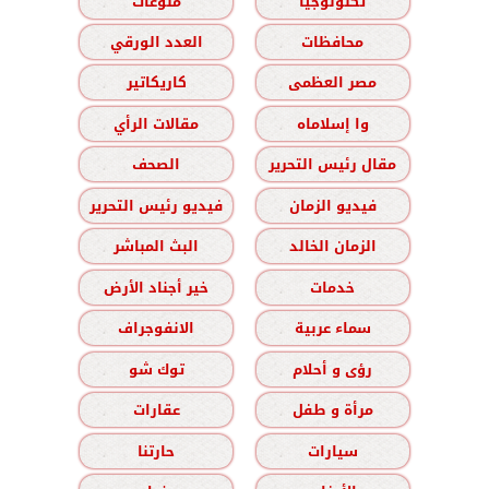
تكنولوجيا
منوعات
محافظات
العدد الورقي
مصر العظمى
كاريكاتير
وا إسلاماه
مقالات الرأي
مقال رئيس التحرير
الصحف
فيديو الزمان
فيديو رئيس التحرير
الزمان الخالد
البث المباشر
خدمات
خير أجناد الأرض
سماء عربية
الانفوجراف
رؤى و أحلام
توك شو
مرأة و طفل
عقارات
سيارات
حارتنا