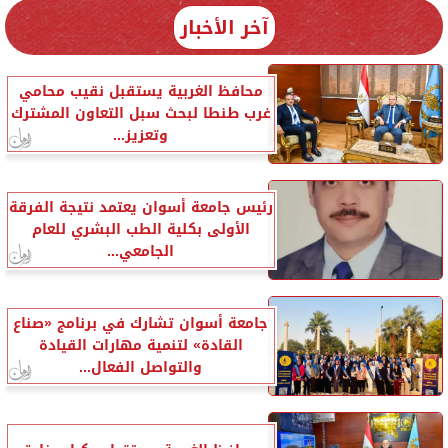
آخر الأخبار
محافظ الغربية يستقبل نقيب محامي
غرب طنطا لبحث سبل التعاون المشترك
وتعزيز...
رئيس جامعة أسوان يعتمد نتيجة الفرقة
الأولى بكلية الطب البشري للعام
الجامعي...
جامعة أسوان تشارك في برنامج «صناع
القادة» لتنمية مهارات القيادة
والتواصل الفعال...