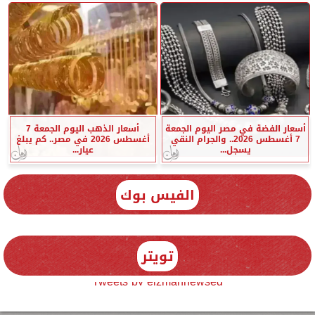
أسعار الفضة في مصر اليوم الجمعة
أسعار الذهب اليوم الجمعة 7
7 أغسطس 2026.. والجرام النقي
أغسطس 2026 في مصر.. كم يبلغ
يسجل...
عيار...
الفيس بوك
تويتر
Tweets by elzmannewseg