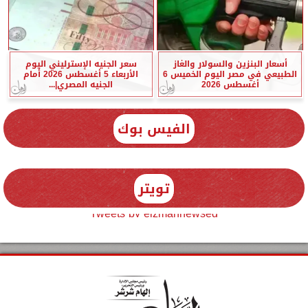
أسعار البنزين والسولار والغاز
سعر الجنيه الإسترليني اليوم
الطبيعي في مصر اليوم الخميس 6
الأربعاء 5 أغسطس 2026 أمام
أغسطس 2026
الجنيه المصري|...
الفيس بوك
تويتر
Tweets by elzmannewseg