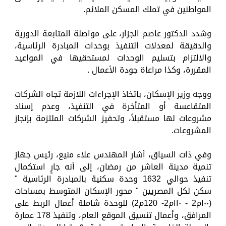
المواطنين في تملك المسكن الملائم.
وشدد الدكتور عاصم الجزار، على مواصلة المتابعة الدورية
والدقيقة لمعدلات التنفيذ بوحدات المبادرة الرئاسية،
والالتزام بتسليم الوحدات لمستحقيها في المواعيد
المقررة، وكذا مراعاة جودة الأعمال .
ووجه وزير الإسكان، باتخاذ الإجراءات اللازمة تجاه الشركات
المتقاعسة أو المتأخرة في التنفيذ، وعدم إسناد
مشروعات لها مستقبلاً، وتحفيز الشركات الملتزمة بإنجاز
المشروعات.
وفي ذات السياق، أشار المهندس علاء منيع، رئيس جهاز
تنمية مدينة العاشر من رمضان، إلى أنه جارٍ استكمال
تنفيذ حوالي 1632 وحدة سكنية بالمبادرة الرئاسية "
سكن لكل المصريين " محور الإسكان المتوسط بمساحات
(١٠٠م2 - ١١٠م2- 120م2) للوحدة شاملة أعمال الربط على
المرافق، وأعمال تنسيق الموقع العام، وتنفيذ 178 عمارة