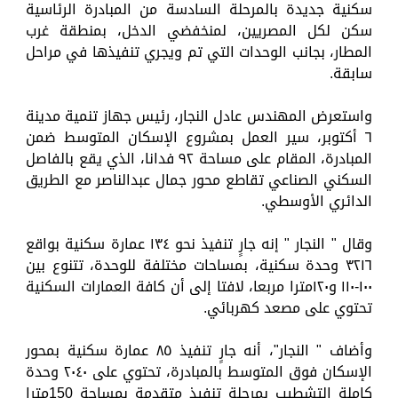
سكنية جديدة بالمرحلة السادسة من المبادرة الرئاسية
سكن لكل المصريين، لمنخفضي الدخل، بمنطقة غرب
المطار، بجانب الوحدات التي تم ويجري تنفيذها في مراحل
سابقة.
واستعرض المهندس عادل النجار، رئيس جهاز تنمية مدينة
٦ أكتوبر، سير العمل بمشروع الإسكان المتوسط ضمن
المبادرة، المقام على مساحة ٩٢ فدانا، الذي يقع بالفاصل
السكني الصناعي تقاطع محور جمال عبدالناصر مع الطريق
الدائري الأوسطي.
وقال " النجار " إنه جارٍ تنفيذ نحو ١٣٤ عمارة سكنية بواقع
٣٢١٦ وحدة سكنية، بمساحات مختلفة للوحدة، تتنوع بين
١٠٠-١١٠ و١٢٠مترا مربعا، لافتا إلى أن كافة العمارات السكنية
تحتوي على مصعد كهربائي.
وأضاف " النجار"، أنه جارٍ تنفيذ ٨٥ عمارة سكنية بمحور
الإسكان فوق المتوسط بالمبادرة، تحتوي على ٢٠٤٠ وحدة
كاملة التشطيب بمرحلة تنفيذ متقدمة بمساحة 150مترا