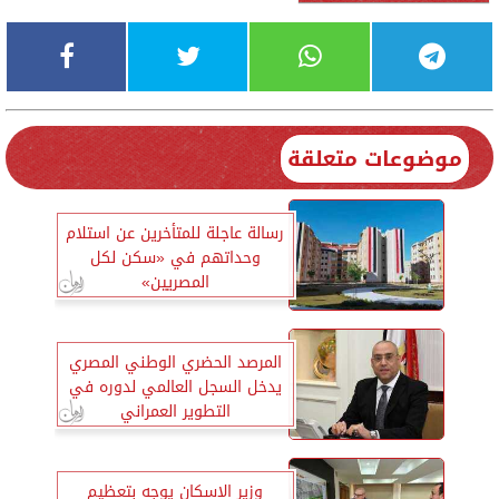
موضوعات متعلقة
رسالة عاجلة للمتأخرين عن استلام
وحداتهم في «سكن لكل
المصريين»
المرصد الحضري الوطني المصري
يدخل السجل العالمي لدوره في
التطوير العمراني
وزير الإسكان يوجه بتعظيم