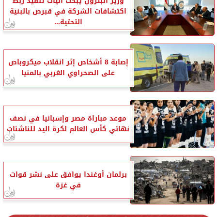
وزير البترول يبحث آليات تنفيذ ربط
اكتشافات الشركة في قبرص بالبنية
التحتية...
إصابة 8 أشخاص إثر انقلاب ميكروباص
على الصحراوي الغربي بالمنيا
موعد مباراة مصر وإسبانيا في نصف
نهائي كأس العالم لكرة اليد للناشئات
برلمان أوغندا يوافق على نشر قوات
في غزة