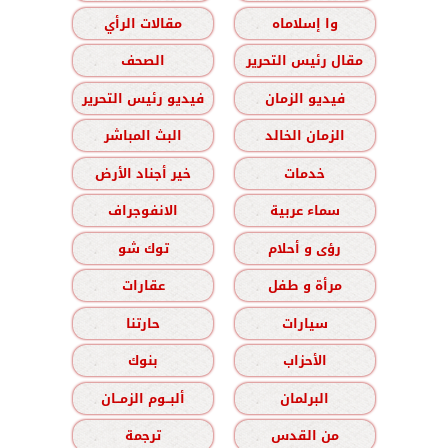
وا إسلاماه
مقالات الرأي
مقال رئيس التحرير
الصحف
فيديو الزمان
فيديو رئيس التحرير
الزمان الخالد
البث المباشر
خدمات
خير أجناد الأرض
سماء عربية
الانفوجراف
رؤى و أحلام
توك شو
مرأة و طفل
عقارات
سيارات
حارتنا
الأحزاب
بنوك
البرلمان
ألبــوم الزمــان
من القدس
ترجمة