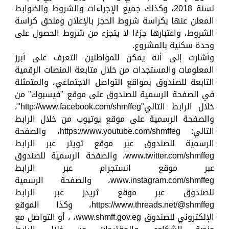
لسنة 2018، وكذلك جميع الإجراءات والشروط والضوابط
المعلن عنها بكراسة شروط الحجز بالإعلان وملحق كراسة
الشروط، واعتبارها جزءًا لا يتجزء من شروط الحصول على
وحدة سكنية بالمشروع.
وأشارت إلى أنه يمكن للمواطنين التعرف على أبرز
المعلومات والمستجدات من خلال متابعة المنصات الرقمية
التابعة للصندوق بمواقع التواصل الاجتماعي، والمتمثلة
في الصفحة الرسمية للصندوق على موقع "فيسبوك" من
خلال الرابط التالي"http://www.facebook.com/shmffeg"،
والصفحة الرسمية على موقع يوتيوب من خلال الرابط
التالي: https://www.youtube.com/shmffeg، والصفحة
الرسمية للصندوق عبر موقع تويتر عبر الرابط
www.twitter.com/shmffeg، والصفحة الرسمية للصندوق
عبر موقع انستجرام عبر الرابط
www.instagram.com/shmffeg، والصفحة الرسمية
للصندوق عبر موقع ثريدز عبر الرابط
https://www.threads.net/@shmffeg، وكذا الموقع
الإلكتروني للصندوق www.shmff.gov.eg، ، أو التواصل مع