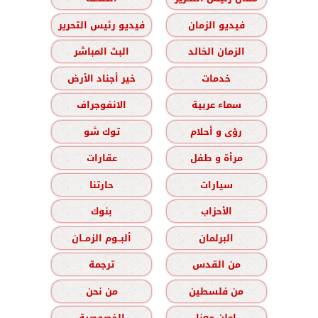
فيديو الزمان
فيديو رئيس التحرير
الزمان الخالد
البث المباشر
خدمات
خير أجناد الأرض
سماء عربية
الانفوجراف
رؤى و أحلام
توك شو
مرأة و طفل
عقارات
سيارات
حارتنا
الأحزاب
بنوك
البرلمان
ألبــوم الزمــان
من القدس
ترجمة
من فلسطين
من نحن
اعلن معنا
الخصوصية