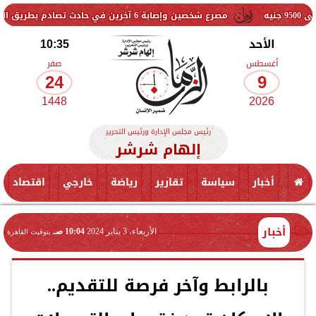
مصرع شخصين وإصابة 6 آخرين في حادث تصادم بطريق العلمين
«الت
الأحد
10:35
أغسطس
صفر
24
9
1448
2026
رئيس مجلس الإدارة ورئيس التحرير
إلهام شرشر
أخبار
سياسة
تقارير
رياضة
خارجي
اقتصاد
أخبار
الأربعاء، 3 يناير 2024
10:04 صـ
بتوقيت القاهرة
بالرابط وآخر فرصة للتقديم..