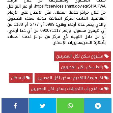
منصة الشكاوى والمقترحات من خلال الرابط
https://cservices.shmff.gov.eg/SHAKWA، أو عبر التواصل
من خلال مراكز خدمة العملاء، مثل الاتصال على الأرقام
الهاتفية الخاصة بمركز اتصالات خدمة عملاء الصندوق
والذي يضم عدة أرقام وهي: 5999 أو 5777 أو 1188 من
أي تليفون محمول، ورقم 090071117 من أي خط أرضي،
أو من خلال التوجه لأي مركز من مراكز خدمة العملاء
بأجهزة المدن/مديريات الإسكان.
مشروع سكن لكل المصريين
رابط سكن لكل المصريين
آخر فرصة للتقديم بسكن لكل المصريين
الإسكان
مد فتح باب التحويلات بسكن لكل المصريين