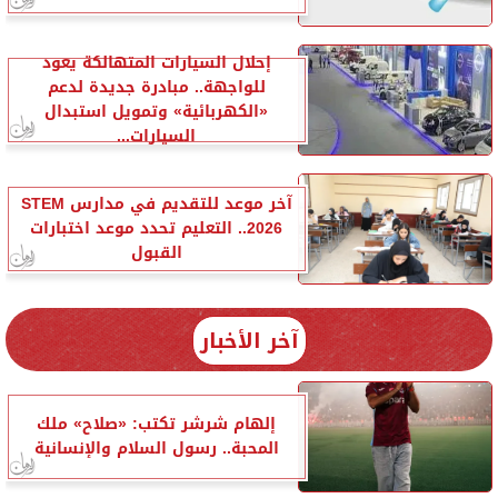
إحلال السيارات المتهالكة يعود
للواجهة.. مبادرة جديدة لدعم
«الكهربائية» وتمويل استبدال
السيارات...
آخر موعد للتقديم في مدارس STEM
2026.. التعليم تحدد موعد اختبارات
القبول
آخر الأخبار
إلهام شرشر تكتب: «صلاح» ملك
المحبة.. رسول السلام والإنسانية