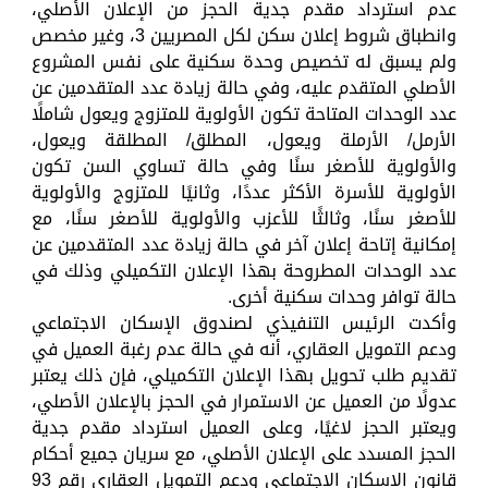
عدم استرداد مقدم جدية الحجز من الإعلان الأصلي،
وانطباق شروط إعلان سكن لكل المصريين 3، وغير مخصص
ولم يسبق له تخصيص وحدة سكنية على نفس المشروع
الأصلي المتقدم عليه، وفي حالة زيادة عدد المتقدمين عن
عدد الوحدات المتاحة تكون الأولوية للمتزوج ويعول شاملًا
الأرمل/ الأرملة ويعول، المطلق/ المطلقة ويعول،
والأولوية للأصغر سنًا وفي حالة تساوي السن تكون
الأولوية للأسرة الأكثر عددًا، وثانيًا للمتزوج والأولوية
للأصغر سنًا، وثالثًا للأعزب والأولوية للأصغر سنًا، مع
إمكانية إتاحة إعلان آخر في حالة زيادة عدد المتقدمين عن
عدد الوحدات المطروحة بهذا الإعلان التكميلي وذلك في
حالة توافر وحدات سكنية أخرى.
وأكدت الرئيس التنفيذي لصندوق الإسكان الاجتماعي
ودعم التمويل العقاري، أنه في حالة عدم رغبة العميل في
تقديم طلب تحويل بهذا الإعلان التكميلي، فإن ذلك يعتبر
عدولًا من العميل عن الاستمرار في الحجز بالإعلان الأصلي،
ويعتبر الحجز لاغيًا، وعلى العميل استرداد مقدم جدية
الحجز المسدد على الإعلان الأصلي، مع سريان جميع أحكام
قانون الإسكان الاجتماعي ودعم التمويل العقاري رقم 93