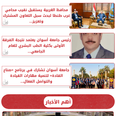
محافظ الغربية يستقبل نقيب محامي
غرب طنطا لبحث سبل التعاون المشترك
وتعزيز...
رئيس جامعة أسوان يعتمد نتيجة الفرقة
الأولى بكلية الطب البشري للعام
الجامعي...
جامعة أسوان تشارك في برنامج «صناع
القادة» لتنمية مهارات القيادة
والتواصل الفعال...
أهم الأخبار