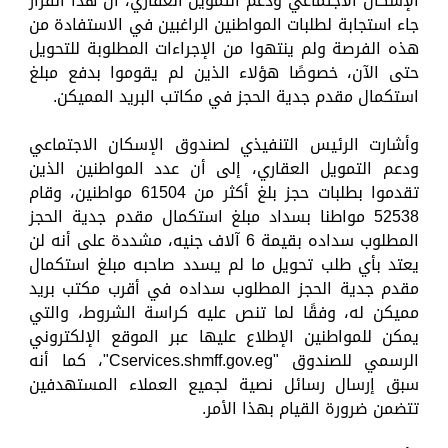
الإسكان الاجتماعي ودعم التمويل العقاري، أن هذا القرار
جاء استجابة لطلبات المواطنين الراغبين في الاستفادة من
هذه الفرصة ولم ينتهوا من الإجراءات المطلوبة للتحويل
حتى الآن، خصوصًا هؤلاء الذين لم يقوموا بدفع مبلغ
استكمال مقدم جدية الحجز في مكاتب البريد المميكن.
وأشارت الرئيس التنفيذي لصندوق الإسكان الاجتماعي
ودعم التمويل العقاري، إلى أن عدد المواطنين الذين
تقدموا بطلبات حجز بلغ أكثر من 61504 مواطنين، وقام
52538 مواطنا بسداد مبلغ استكمال مقدم جدية الحجز
المطلوب سداده بقيمة 6 آلاف جنيه، مشددة على أنه لن
يعتد بأي طلب تحويل ما لم يسدد صاحبه مبلغ استكمال
مقدم جدية الحجز المطلوب سداده في أقرب مكتب بريد
مميكن له، وفقًا لما تنص عليه كراسة الشروط، والتي
يمكن للمواطنين الإطلاع عليها عبر الموقع الإلكتروني
الرسمي للصندوق "Cservices.shmff.gov.eg"، كما أنه
سبق إرسال رسائل نصية لجميع العملاء المستهدفين
تتضمن ضرورة القيام بهذا الأمر.