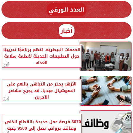
العدد الورقي
أخبار
الخدمات البيطرية: تنظم برنامجًا تدريبيًا
حول التطبيقات الحديثة لأنظمة سلامة
الغذاء
الأزهر يحذر من التباهي بالنعم على
السوشيال ميديا: قد يجرح مشاعر
الآخرين
3070 فرصة عمل جديدة بالقطاع الخاص..
وظائف برواتب تصل إلى 9500 جنيه