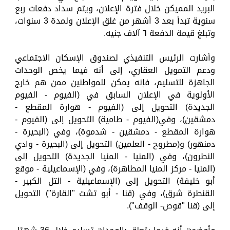
البريد المميكن خلال فترة الإعلان، ويتم سداد دفعات ربع
سنوية تبدأ بعد 3 أشهر من غلق الإعلان ولمدة 3 سنوات،
وتبلغ قيمة الدفعة ٦ آلاف جنيه.
وأشارت الرئيس التنفيذي لصندوق الإسكان الاجتماعي
ودعم التمويل العقاري، إلى أنه فيما يخص الوحدات
الجاهزة للتسليم، فإنه يمكن للمواطنين ممن هم خارج
الأولوية في الإعلان السابق في (الفيوم - الفيوم
الجديدة) التحويل إلى (الفيوم - هوارة المقطع -
دمشقين)، وفي(الفيوم - طامية) التحويل إلى (الفيوم -
هوارة المقطع - دمشقين - شدموة)، وفي (البحيرة -
دمنهور) و(مطروح - العلمين) التحويل إلى (البحيرة - وادي
النطرون)، وفي (المنيا - المنيا الجديدة) التحويل إلى
(المنيا - مركز المنيا المطاهرة)، وفي (الإسماعيلية - موقع
أبو خليفة) التحويل إلى (الإسماعيلية - التل الكبير -
القنطرة شرق)، وفي (قنا - أبو تشت "القارة") التحويل
إلى (قنا "قوص- الوقف").