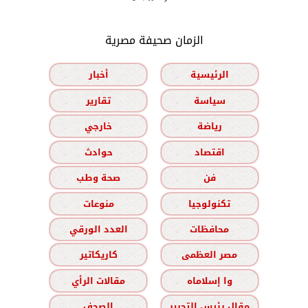
الزمان صحيفة مصرية
الرئيسية
أخبار
سياسة
تقارير
رياضة
خارجي
اقتصاد
حوادث
فن
صحة وطب
تكنولوجيا
منوعات
محافظات
العدد الورقي
مصر العظمى
كاريكاتير
وا إسلاماه
مقالات الرأي
مقال رئيس التحرير
الصحف