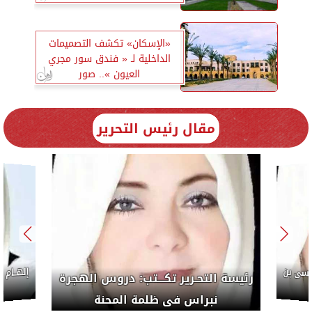
«الإسكان» تكشف التصميمات
الداخلية لـ « فندق سور مجري
العيون ».. صور
مقال رئيس التحرير
يسى بن
إلهــام
رئيسة التحـرير تكـــتب: دروس الهجرة
م
نبراس فى ظلمة المحنة