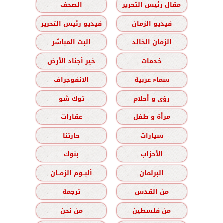
مقال رئيس التحرير
الصحف
فيديو الزمان
فيديو رئيس التحرير
الزمان الخالد
البث المباشر
خدمات
خير أجناد الأرض
سماء عربية
الانفوجراف
رؤى و أحلام
توك شو
مرأة و طفل
عقارات
سيارات
حارتنا
الأحزاب
بنوك
البرلمان
ألبــوم الزمــان
من القدس
ترجمة
من فلسطين
من نحن