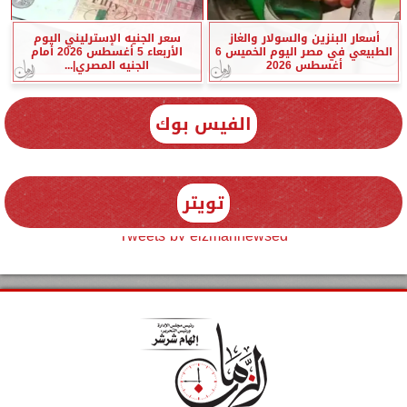
أسعار البنزين والسولار والغاز
سعر الجنيه الإسترليني اليوم
الطبيعي في مصر اليوم الخميس 6
الأربعاء 5 أغسطس 2026 أمام
أغسطس 2026
الجنيه المصري|...
الفيس بوك
تويتر
Tweets by elzmannewseg