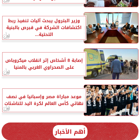
وزير البترول يبحث آليات تنفيذ ربط
اكتشافات الشركة في قبرص بالبنية
التحتية...
إصابة 8 أشخاص إثر انقلاب ميكروباص
على الصحراوي الغربي بالمنيا
موعد مباراة مصر وإسبانيا في نصف
نهائي كأس العالم لكرة اليد للناشئات
أهم الأخبار