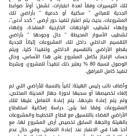
تلك التيسيرات وفقاً لعدة اعتبارات، تشمل: أولاً ضوابط
الجدية للمباني " سكنية أو خدمية " بأراضي تلك
المشروعات، بحيث يتم اعتبار تنفيذ دور أرضى " كحد أدنى"،
وإنهاء تشطيب الواجهات الخارجية المنفذة، وإنهاء
تشطيب الأسوار المحيطة " حال وجودها " بأراضي
التقسيم الداخلي داخل تلك المشروعات إثباتاً للجدية
بقطع الأراضي بالتقسيم الداخلي وتنفيذا كليا، ويتم
حساب الإنجاز بكامل المشروع على هذا الأساس، وحال
الوصول لنسبة 80 % يعتبر ذلك تنفيذاً للمشروع، وبشرط
تنفيذ كامل المرافق.
وأضاف نائب رئيس الهيئة: ثانياً بالنسبة للأراضي التي تم
إلغاء تخصيصها أو سحبها لحوزة جهاز المدينة المختص،
ولم يتم إعادة طرحها، يتم إعادة التعامل عليها لتلك
المشروعات وفقا لما يلى: دراسة إمكانية استقطاع
الأراضي الفضاء بالتنسيق مع قطاع التخطيط والمشروعات
بالهيئة والجهة السابق تخصيص أرض المشروع لها، مع
أخذ هذا في الاعتبار عند إعادة التعامل، وفي حال عدم