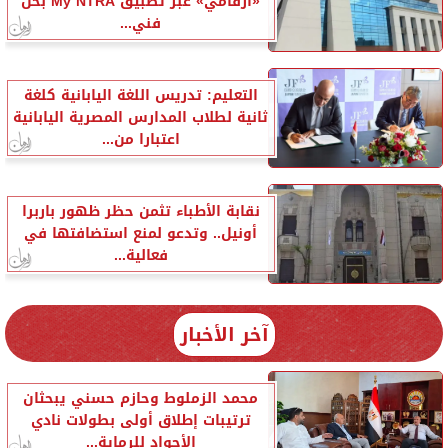
«أرقامي» عبر تطبيق My NTRA بحل
فني...
التعليم: تدريس اللغة اليابانية كلغة
ثانية لطلاب المدارس المصرية اليابانية
اعتبارا من...
نقابة الأطباء تثمن حظر ظهور باربرا
أونيل.. وتدعو لمنع استضافتها في
فعالية...
آخر الأخبار
محمد الزملوط وحازم حسني يبحثان
ترتيبات إطلاق أولى بطولات نادي
الأجواد للرماية...