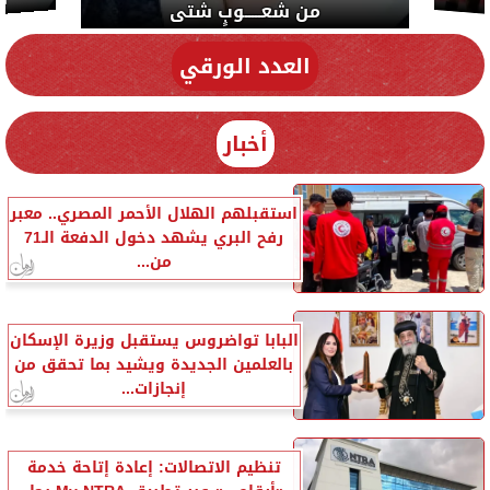
دي سياسة
العدد الورقي
أخبار
استقبلهم الهلال الأحمر المصري.. معبر
رفح البري يشهد دخول الدفعة الـ71
من...
البابا تواضروس يستقبل وزيرة الإسكان
بالعلمين الجديدة ويشيد بما تحقق من
إنجازات...
تنظيم الاتصالات: إعادة إتاحة خدمة