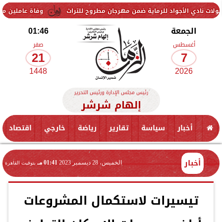
اد للرماية ضمن مهرجان مطروح للتراث
وفاة عاملين متأثرين بإصابتهما ف
الجمعة
01:46
أغسطس
صفر
21
7
1448
2026
رئيس مجلس الإدارة ورئيس التحرير
إلهام شرشر
أخبار
سياسة
تقارير
رياضة
خارجي
اقتصاد
أخبار
الخميس، 28 ديسمبر 2023
01:41 مـ
بتوقيت القاهرة
تيسيرات لاستكمال المشروعات