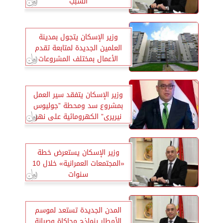
السبب
وزير الإسكان يتجول بمدينة
العلمين الجديدة لمتابعة تقدم
الأعمال بمختلف المشروعات
الجارى تنفيذها
وزير الإسكان يتفقد سير العمل
بمشروع سد ومحطة ”جوليوس
نيريرى” الكهرومائية على نهر
روفيجى بتنزانيا
وزير الإسكان يستعرض خطة
«المجتمعات العمرانية» خلال 10
سنوات
المدن الجديدة تستعد لموسم
الأمطار بنماذج محاكاة وصيانة