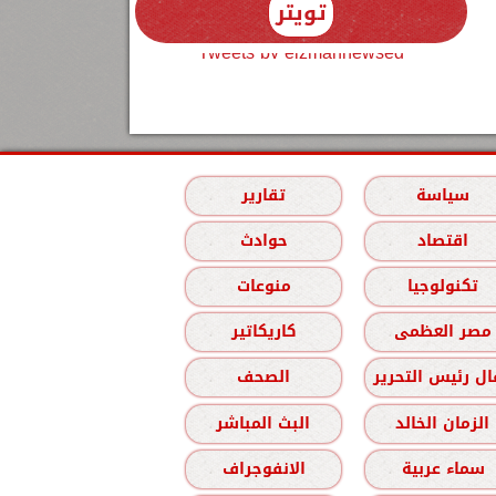
تويتر
Tweets by elzmannewseg
سياسة
تقارير
اقتصاد
حوادث
تكنولوجيا
منوعات
مصر العظمى
كاريكاتير
ل رئيس التحرير
الصحف
الزمان الخالد
البث المباشر
سماء عربية
الانفوجراف