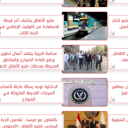
لمترو لكبار
مترو الأنفاق يكشف آخر فرصة
اصيل
للاستفادة من التوقيت الإضافي في
الخط الثالث
التقاطر..
محافظ الجيزة يتفقد أعمال تطوير
ورفع كفاءة الشوارع والمناطق
المحيطة بمحطات مترو الأنفاق الخط
الثالث بامبابة والبوهي والسودان
والقومية
ن جماهير
الداخلية توجه رسالة عاجلة لأصحاب
ونز
السيارات القديمة المتروكة في
الشوارع
 الشتوية
بالتعاون مع فرنسا.. تفاصيل الخط
السادس لمترو الأنفاق «الخصوص -