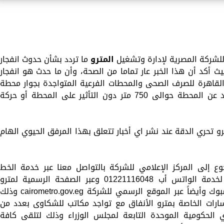
للشركة المصرية لإدارة وتشغيل
المترو
ما تردد بشأن حدوث انفجار
ث أكد أن هذا الخبر عار تماما من الصحة، وأن ما حدث هو انفجار
لقاهرة للصرف الصحى والمحطات الفرعية المتواجدة بجوار محطة
مترو المرج الجديدة بالخط الأول والتى تبعد عن المحطة حوالى 750 متر دون التأثير على المحطة أو حركة
و تحري الدقة عند نشر اي أخبار تتعلق بهذا المرفق الحيوي الهام
وع إلى المركز الإعلامي للشركة بالتواصل معنا عبر خدمة الخط
الساخن 16048 وأيضاً عبر الرقم المخصص لخدمة الواتس أب 01221116048 وعبر الصفحة الرسمية لمترو
القاهرة على موقع التواصل الإجتماعي فيسبوك وأيضاً عبر الموقع الرسمي للشركة cairometro.gov.eg وذل
ارات الخاصة بمترو الأنفاق مع تواجد مكاتب للشكاوى بعدد من
 الحكومية الموحدة التابعة لمجلس الوزراء وذلك لتلقى كافة