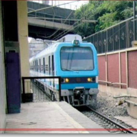
الكاتبة إلهام شرشر تهنئ الرئيس
السيسي بعيد ميلاده وتُشيد بجهوده
إلهام شرشر تكتب: دي مبقتش كورة..
في بناء الدولة
دي سياسة