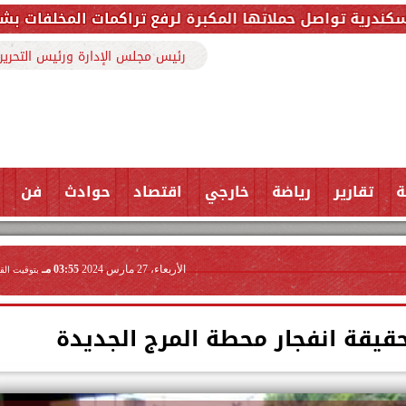
لمكبرة لرفع تراكمات المخلفات بشارع ملك حفني وتزيل 150 طنًا من المخل
رئيس مجلس الإدارة ورئيس التحرير
ة
تقارير
رياضة
خارجي
اقتصاد
حوادث
فن
الأربعاء، 27 مارس 2024
03:55 مـ
بتوقيت الق
قيقة انفجار محطة المرج الجديدة