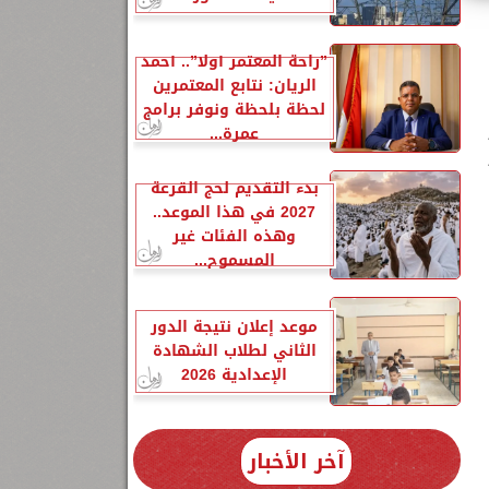
”راحة المعتمر أولًا”.. أحمد
الريان: نتابع المعتمرين
لحظة بلحظة ونوفر برامج
عمرة...
بدء التقديم لحج القرعة
2027 في هذا الموعد..
وهذه الفئات غير
المسموح...
موعد إعلان نتيجة الدور
الثاني لطلاب الشهادة
الإعدادية 2026
ك
آخر الأخبار