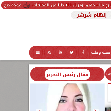
فات
عودة ضخ المياه تدريجيًا لمناط
إلهام شرشر
صحة وطب
تكنولوجيا
منوعات
محافظات
مقال رئيس التحرير
اهرة