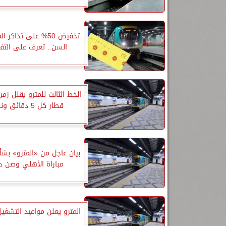
تخفيض 50% على تذاكر ا
السن.. تعرف على التف
الخط الثالث للمترو يقلل زمن 
قطار كل 5 دقائق ونصف
بيان عاجل من «المترو» بشأ
مباراة الأهلي وصن دا
المترو يعلن مواعيد التشغيل