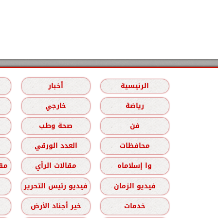
الرئيسية
أخبار
رياضة
خارجي
فن
صحة وطب
محافظات
العدد الورقي
وا إسلاماه
مقالات الرأي
مقا
فيديو الزمان
فيديو رئيس التحرير
خدمات
خير أجناد الأرض