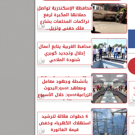
محافظة الإسكندرية تواصل
حملاتها المكبرة لرفع
تراكمات المخلفات بشارع
ملك حفني وتزيل...
محافظ الغربية يتابع أعمال
إحلال وتجديد كوبري
شنودة الملاحي
الزراعةquot; تنشر تقريرًا
بأنشطة وجهود معامل
ومعاهد quot;البحوث
الزراعيةquot; خلال الأسبوع
الأول...
6 خطوات فعّالة لترشيد
ل
استهلاك الكهرباء وخفض
قيمة الفاتورة