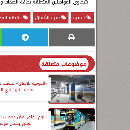
شكاوى المواطنين المتعلقة بكافة الجهات و
المترو
مترو الأنفاق
حقيقة انفجا
موضوعات متعلقة
«القومية للأنفاق» تكشف ن
محطة مترو وادي الن
اليوم.. غلق بعض محطات الخ
للمترو بشكل مؤقت