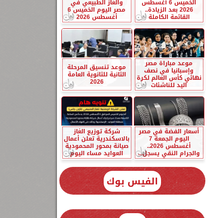
الخميس 6 أغسطس
والغاز الطبيعي في
2026 بعد الزيادة..
مصر اليوم الخميس 6
القائمة الكاملة
أغسطس 2026
موعد مباراة مصر
موعد تنسيق المرحلة
وإسبانيا في نصف
الثانية للثانوية العامة
نهائي كأس العالم لكرة
2026
اليد للناشئات
أسعار الفضة في مصر
شركة توزيع الغاز
اليوم الجمعة 7
بالاسكندرية تعلن أعمال
أغسطس 2026..
صيانة بمحور المحمودية
والجرام النقي يسجل...
العوايد مساء اليوم
الفيس بوك