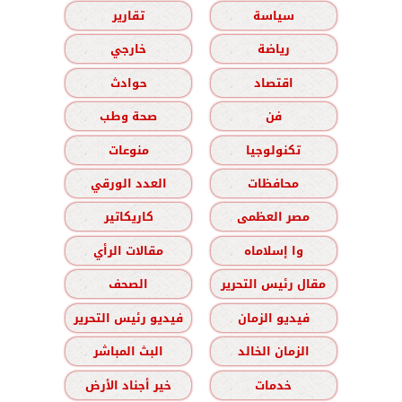
سياسة
تقارير
رياضة
خارجي
اقتصاد
حوادث
فن
صحة وطب
تكنولوجيا
منوعات
محافظات
العدد الورقي
مصر العظمى
كاريكاتير
وا إسلاماه
مقالات الرأي
مقال رئيس التحرير
الصحف
فيديو الزمان
فيديو رئيس التحرير
الزمان الخالد
البث المباشر
خدمات
خير أجناد الأرض