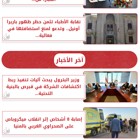
نقابة الأطباء تثمن حظر ظهور باربرا
أونيل.. وتدعو لمنع استضافتها في
فعالية...
آخر الأخبار
وزير البترول يبحث آليات تنفيذ ربط
اكتشافات الشركة في قبرص بالبنية
التحتية...
إصابة 8 أشخاص إثر انقلاب ميكروباص
على الصحراوي الغربي بالمنيا