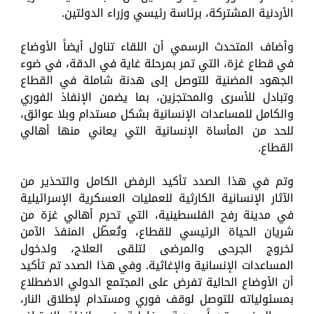
الأردنية المشتركة، برئاسة رئيسي وزراء الدولتين.
وأضاف المتحدث الرسمي أن اللقاء تناول أيضاً الأوضاع
في قطاع غزة، التي تمر بمرحلة غاية في الدقة، في ضوء
الجهود المضنية للتوصل إلى هدنة شاملة في القطاع
وتبادل للأسرى والمحتجزين، بما يضمن الإنفاذ الفوري
والكامل للمساعدات الإنسانية بشكل مستدام وبلا عوائق،
للحد من المأساة الإنسانية التي يعاني منها أهالي
القطاع.
وتم في هذا الصدد تأكيد الرفض الكامل والتحذير من
الآثار الإنسانية الكارثية للعمليات العسكرية الإسرائيلية
في مدينة رفح الفلسطينية، التي تحرم أهالي غزة من
شريان الحياة الرئيسي للقطاع، وتُعطّل المنفذ الآمن
لخروج الجرحى والمرضى لتلقى العلاج، ولدخول
المساعدات الإنسانية والإغاثية. وفي هذا الصدد تم تأكيد
أن الأوضاع الحالية تفرض على المجتمع الدولي الاضطلاع
بمسئولياته للتوصل لوقف فوري ومستدام لإطلاق النار،