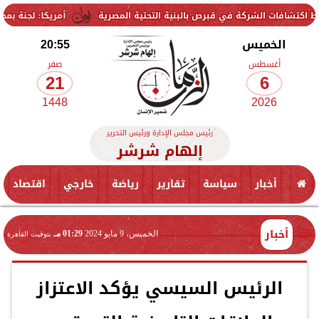
ركة في قبرص بالبنية التحتية المصرية
أمريكا: لجنة بمجلس الشيوخ تحم
الخميس
20:55
أغسطس
صفر
21
6
1448
2026
رئيس مجلس الإدارة ورئيس التحرير
إلهام شرشر
أخبار
سياسة
تقارير
رياضة
خارجي
اقتصاد
أخبار
الخميس، 9 مايو 2024
01:29 مـ
بتوقيت القاهرة
الرئيس السيسي يؤكد الاعتزاز