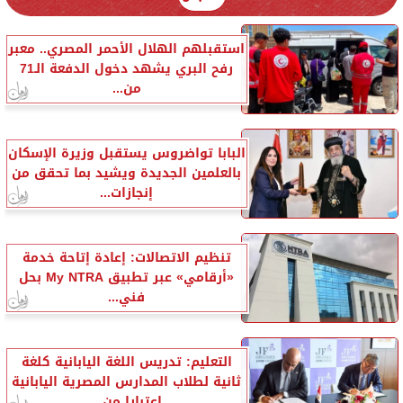
استقبلهم الهلال الأحمر المصري.. معبر
رفح البري يشهد دخول الدفعة الـ71
من...
البابا تواضروس يستقبل وزيرة الإسكان
بالعلمين الجديدة ويشيد بما تحقق من
إنجازات...
تنظيم الاتصالات: إعادة إتاحة خدمة
«أرقامي» عبر تطبيق My NTRA بحل
فني...
التعليم: تدريس اللغة اليابانية كلغة
ثانية لطلاب المدارس المصرية اليابانية
اعتبارا من...