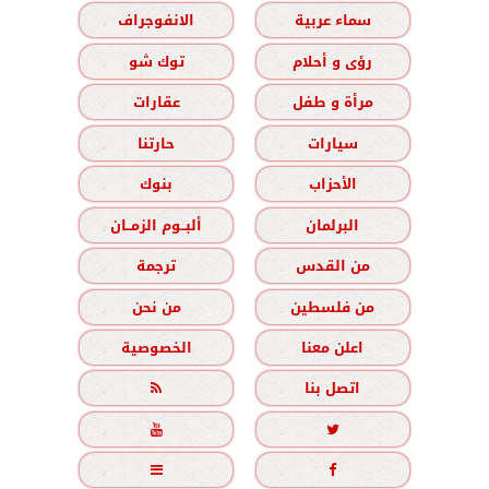
سماء عربية
الانفوجراف
رؤى و أحلام
توك شو
مرأة و طفل
عقارات
سيارات
حارتنا
الأحزاب
بنوك
البرلمان
ألبــوم الزمــان
من القدس
ترجمة
من فلسطين
من نحن
اعلن معنا
الخصوصية
اتصل بنا




