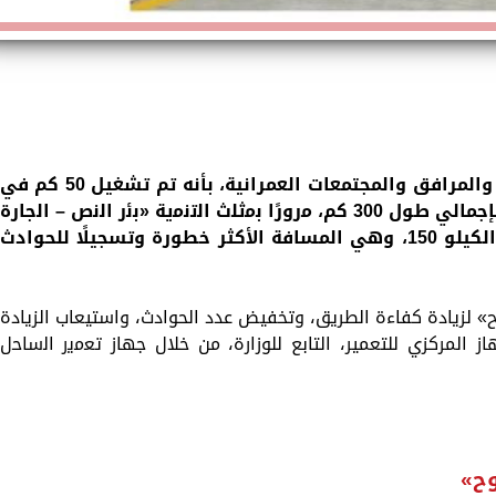
صرح الدكتور عاصم الجزار، وزير الإسكان والمرافق والمجتمعات العمرانية، بأنه تم تشغيل 50 كم في
مشروع ازدواج طريق «سيوة / مطروح» بإجمالي طول 300 كم، ﻣﺭﻭﺭًﺍ ﺑﻣﺛﻠﺙ ﺍﻟﺗﻧﻣﻳﺔ «ﺑﺋﺭ ﺍﻟﻧﺹ – ﺍﻟﺟﺎﺭﺓ
– ﺳﻳﻭة»، في المسافة من الكيلو 100: الكيلو 150، وهي المسافة الأكثر خطورة وتسجيلًا للحوادث
لزيادة كفاءة الطريق، وتخفيض عدد الحوادث، واستيعاب الزيادة
ز المركزي للتعمير، التابع للوزارة، من خلال جهاز ﺗﻌﻣﻳﺭ ﺍﻟﺳﺎﺣﻝ
ح»