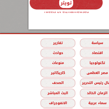
تويتر
Tweets by elzmannewseg
سياسة
تقارير
اقتصاد
حوادث
تكنولوجيا
منوعات
مصر العظمى
كاريكاتير
ل رئيس التحرير
الصحف
الزمان الخالد
البث المباشر
سماء عربية
الانفوجراف