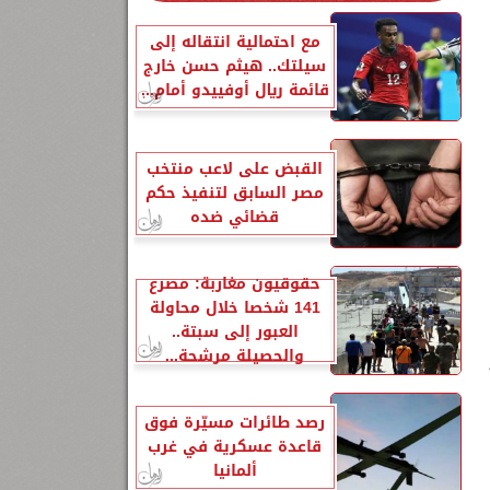
مع احتمالية انتقاله إلى
سيلتك.. هيثم حسن خارج
قائمة ريال أوفييدو أمام...
القبض على لاعب منتخب
مصر السابق لتنفيذ حكم
قضائي ضده
حقوقيون مغاربة: مصرع
141 شخصا خلال محاولة
العبور إلى سبتة..
والحصيلة مرشحة...
رصد طائرات مسيّرة فوق
قاعدة عسكرية في غرب
ألمانيا