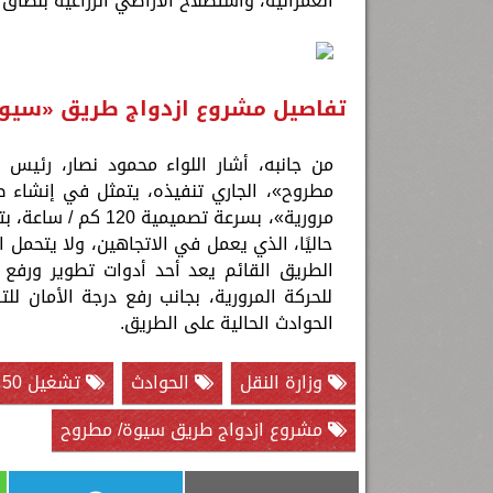
العمرانية، واستصلاح الأراضي الزراعية بنطاق
تفاصيل مشروع ازدواج طريق «سيوة
من جانبه، أشار اللواء محمود نصار، رئيس 
حاليًا، الذي يعمل في الاتجاهين، ولا يتحمل ا
الطريق القائم يعد أحد أدوات تطوير ورفع
للحركة المرورية، بجانب رفع درجة الأمان ل
الحوادث الحالية على الطريق.
وزارة النقل
الحوادث
تشغيل 50 كم في مشروع ازدواج طريق سيوة/ مطروح
مشروع ازدواج طريق سيوة/ مطروح