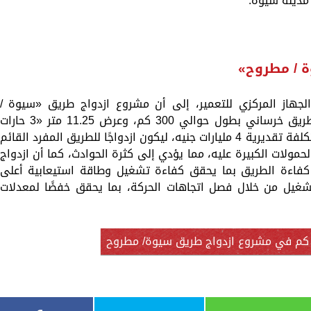
 مدينة سيوة.
 / مطروح»
الجهاز المركزي للتعمير، إلى أن مشروع ازدواج طريق «سيوة /
مطروح»، الجاري تنفيذه، يتمثل في إنشاء طريق خرساني بطول حوالي 300 كم، وعرض 11.25 متر «3 حارا
مرورية»، بسرعة تصميمية 120 كم / ساعة، بتكلفة تقديرية 4 مليارات جنيه، ليكون ازدواجًا للطريق المفرد القائم
لحمولات الكبيرة عليه، مما يؤدي إلى كثرة الحوادث، كما أن ازدواج
 كفاءة الطريق بما يحقق كفاءة تشغيل وطاقة استيعابية أعلى
لتشغيل من خلال فصل اتجاهات الحركة، بما يحقق خفضًا لمعدلات