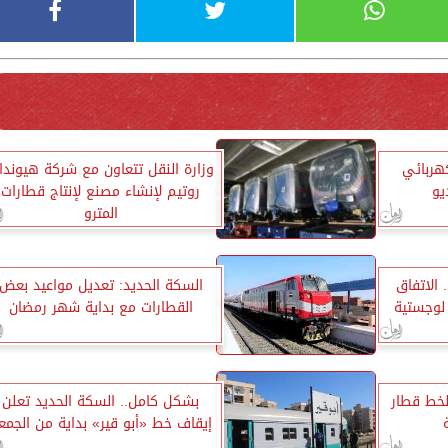
هربائي
وزارة النقل تتعاون مع شركة هيوندا
يو
روتيم لإنشاء مصنع لإنتاج قطارات
المترو
. الاتفاق
السكة الحديد: تعديل مواعيد بعض
لوجستية
القطارات مع بداية شهر رمضان
لخط قطار
بشكل كامل.. السكة الحديد تعلن
إيقاف خط «أبو قير» بداية من الجمع