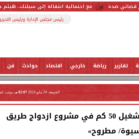
مع احتمالية انتقاله إلى سيلتك.. هيثم حسن خارج قائمة ر
رئيس مجلس الإدارة ورئيس التحرير
ة
تقارير
رياضة
خارجي
اقتصاد
حوادث
فن
الجمعة، 24 مايو 2024
02:07 مـ
بتوقيت الق
الأكثر تسجيلًا للحوادث.. تشغيل 50 كم في مشروع ازدواج طريق
يوة/ مطروح»