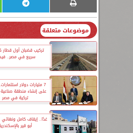
موضوعات متعلقة
تركيب قضبان أول قطار ك
سريع في مصر.. فيد
7 مليارات دولار استثمارات.
على إنشاء منطقة صناعية 
تركية في مصر
غدًا.. إيقاف كامل ونهائي 
أبو قير بالإسكندرية