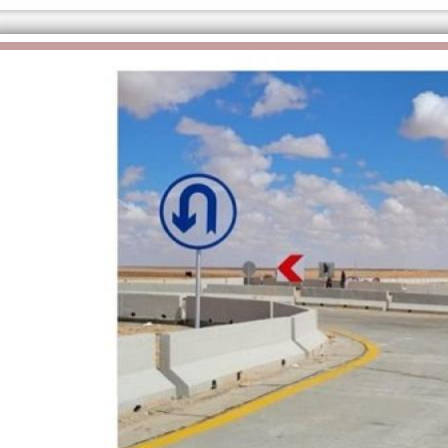
الكاتبة إلهام شرشر تهنئ الرئيس
السيسي بعيد ميلاده وتُشيد بجهوده
إلهام شرشر تكتب: دي مبقتش كورة..
في بناء الدولة
دي سياسة