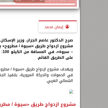
إيمان محمد
على الطريق القائم.
ويهدف مشروع ازدواج طريق «سيوة / مطروح» 
في الحمولات والحركة المرورية، بتنفيذ الجها
ﺍﻟﺷﻣﺎلي ﺍﻟﻐﺭبي.
مشروع ازدواج طريق «سيوة / مطرو