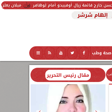
يال أوفييدو أمام لوهافر
ميلان يعلن فسخ عقد إسماعيل
إلهام شرشر
صحة وطب
تكنولوجيا
منوعات
محافظات
مقال رئيس التحرير
اهرة