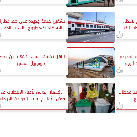
م نشطاء
تشغيل خدمة جديدة على خط قطارا
ت الغير
الإسكندرية/مطروح.. السبت المقبل
 الحديد»
النقل تكشف نسب الانتهاء من محط
 اليوم
مونوريل المشير
فيذ محطات
باكستان تدرس تأجيل الانتخابات في
ع
بعض الأقاليم بسبب الحوادث الإرهابي