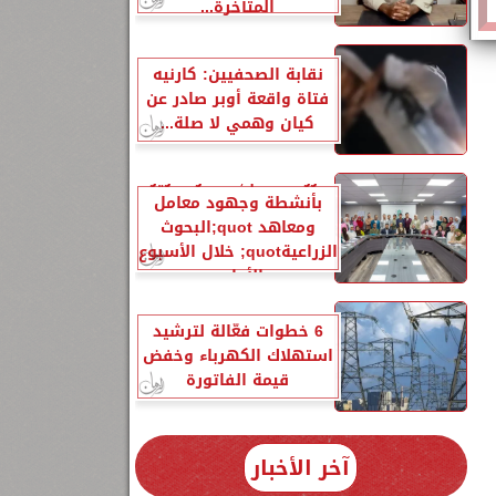
المتأخرة...
نقابة الصحفيين: كارنيه
فتاة واقعة أوبر صادر عن
كيان وهمي لا صلة...
الزراعةquot; تنشر تقريرًا
بأنشطة وجهود معامل
ومعاهد quot;البحوث
الزراعيةquot; خلال الأسبوع
الأول...
6 خطوات فعّالة لترشيد
استهلاك الكهرباء وخفض
قيمة الفاتورة
آخر الأخبار