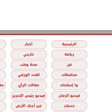
الرئيسية
أخبار
رياضة
خارجي
فن
صحة وطب
محافظات
العدد الورقي
وا إسلاماه
مقالات الرأي
مقا
فيديو الزمان
فيديو رئيس التحرير
خدمات
خير أجناد الأرض