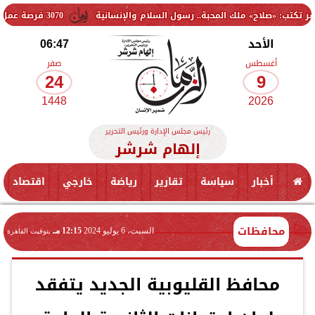
لك المحبة.. رسول السلام والإنسانية
3070 فرصة عمل جديدة بالقطاع الخاص.. وظائف برواتب تصل إلى 9500 جنيه
الأحد
06:47
أغسطس
صفر
24
9
1448
2026
رئيس مجلس الإدارة ورئيس التحرير
إلهام شرشر
أخبار
سياسة
تقارير
رياضة
خارجي
اقتصاد
محافظات
السبت، 6 يوليو 2024
12:15 مـ
بتوقيت القاهرة
محافظ القليوبية الجديد يتفقد