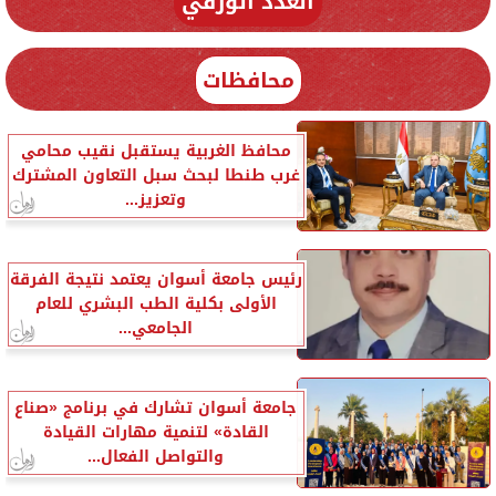
العدد الورقي
محافظات
محافظ الغربية يستقبل نقيب محامي
غرب طنطا لبحث سبل التعاون المشترك
وتعزيز...
رئيس جامعة أسوان يعتمد نتيجة الفرقة
الأولى بكلية الطب البشري للعام
الجامعي...
جامعة أسوان تشارك في برنامج «صناع
القادة» لتنمية مهارات القيادة
والتواصل الفعال...