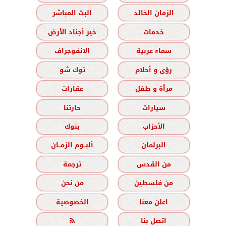
الزمان الخالد
البث المباشر
خدمات
خير أجناد الأرض
سماء عربية
الانفوجراف
رؤى و أحلام
توك شو
مرأة و طفل
عقارات
سيارات
حارتنا
الأحزاب
بنوك
البرلمان
ألبــوم الزمــان
من القدس
ترجمة
من فلسطين
من نحن
اعلن معنا
الخصوصية
اتصل بنا
