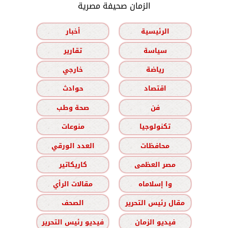
الزمان صحيفة مصرية
الرئيسية
أخبار
سياسة
تقارير
رياضة
خارجي
اقتصاد
حوادث
فن
صحة وطب
تكنولوجيا
منوعات
محافظات
العدد الورقي
مصر العظمى
كاريكاتير
وا إسلاماه
مقالات الرأي
مقال رئيس التحرير
الصحف
فيديو الزمان
فيديو رئيس التحرير