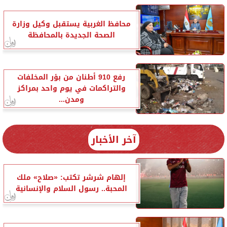
محافظ الغربية يستقبل وكيل وزارة
الصحة الجديدة بالمحافظة
رفع 910 أطنان من بؤر المخلفات
والتراكمات في يوم واحد بمراكز
ومدن...
آخر الأخبار
إلهام شرشر تكتب: «صلاح» ملك
المحبة.. رسول السلام والإنسانية