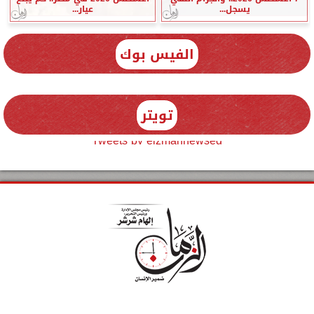
يسجل...
عيار...
الفيس بوك
تويتر
Tweets by elzmannewseg