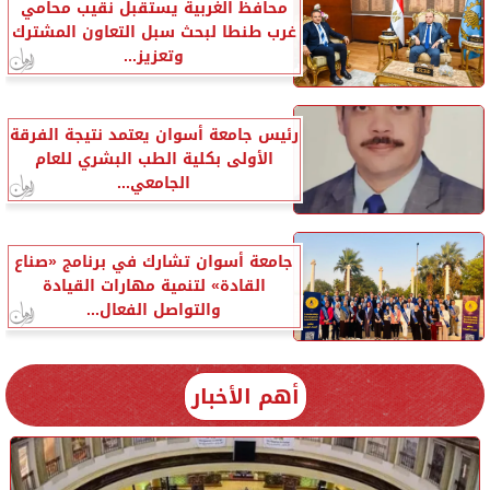
محافظ الغربية يستقبل نقيب محامي
غرب طنطا لبحث سبل التعاون المشترك
وتعزيز...
رئيس جامعة أسوان يعتمد نتيجة الفرقة
الأولى بكلية الطب البشري للعام
الجامعي...
جامعة أسوان تشارك في برنامج «صناع
القادة» لتنمية مهارات القيادة
والتواصل الفعال...
أهم الأخبار