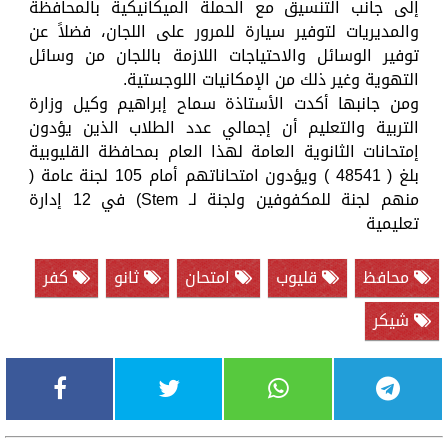
إلى جانب التنسيق مع الحملة الميكانيكية بالمحافظة
والمديريات لتوفير سيارة للمرور على اللجان، فضلاً عن
توفير الوسائل والاحتياجات اللازمة باللجان من وسائل
التهوية وغير ذلك من الإمكانيات اللوجستية.
ومن جانبها أكدت الأستاذة سماح إبراهيم وكيل وزارة
التربية والتعليم أن إجمالي عدد الطلاب الذين يؤدون
إمتحانات الثانوية العامة لهذا العام بمحافظة القليوبية
بلغ ( 48541 ) ويؤدون امتحاناتهم أمام 105 لجنة عامة (
منهم لجنة للمكفوفين ولجنة لـ Stem) في 12 إدارة
تعليمية
محافظ
قليوب
امتحان
ثانو
كفر
شيكر