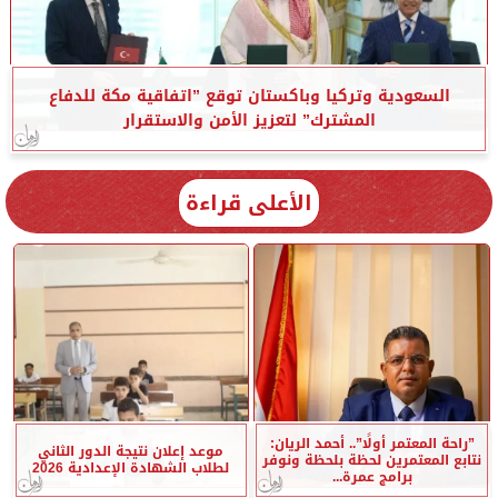
السعودية وتركيا وباكستان توقع ”اتفاقية مكة للدفاع
المشترك” لتعزيز الأمن والاستقرار
الأعلى قراءة
”راحة المعتمر أولًا”.. أحمد الريان:
موعد إعلان نتيجة الدور الثاني
نتابع المعتمرين لحظة بلحظة ونوفر
لطلاب الشهادة الإعدادية 2026
برامج عمرة...