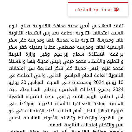
محمد عبد المنصف
تفقد المهندس أيمن عطية محافظ القليوبية صباح اليوم
السبت امتحانات الثانوية العامة بمدارس الشيماء الثانوية
بنات ومدرسة الثانوية بنات بمدينة بنها ومدرسة كفر شكر
الرسمية لغات ومدرسة مصطفى عطايا بمدينة كفر شكر
يرافقه الأستاذة سماح إبراهيم وكيل وزارة التربية
والتعليم والأستاذ محمد مرعي رئيس مدينة بنها والأستاذ
محمد غنيم رئيس مدينة كفر شكر لمتابعة سير إمتحانات
الثانوية العامة للعام الدراسي الحالي، والتي انطلقت في
10 يونيو 2024 ومستمرة حتى السبت الموافق 20 يوليو
2024 بجميع الإدارات التعليمية بنطاق المحافظة، حيث
أدى الطلاب اليوم الامتحان في مادة الكيمياء للشعبة
العلمية ومادة الجغرافيا للشعبة الادبية، ومؤكداً على
ضرورة تجهيز اللجان أمام الطلاب لأداء الإمتحانات في جو
من الهدوء والإنضباط وتهيئة الأجواء المناسبة لحسن
سير وإنتظام إمتحانات الثانوية العامة.
وأوضح محافظ القليوبية أنه تم ربط غرفة العمليات