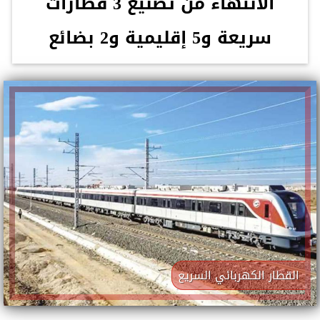
الانتهاء من تصنيع 3 قطارات
سريعة و5 إقليمية و2 بضائع
القطار الكهربائي السريع