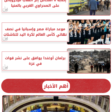
إصابة 8 أشخاص إثر انقلاب ميكروباص
على الصحراوي الغربي بالمنيا
موعد مباراة مصر وإسبانيا في نصف
نهائي كأس العالم لكرة اليد للناشئات
برلمان أوغندا يوافق على نشر قوات
في غزة
أهم الأخبار