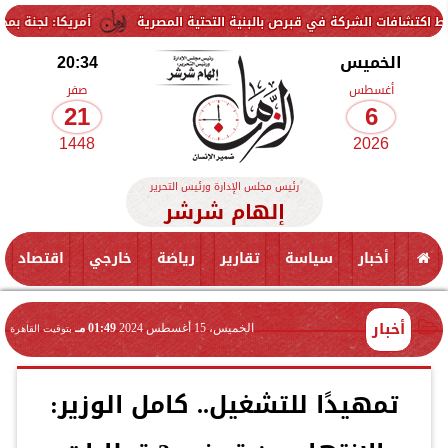
شركة في قبرص بالبنية التحتية المصرية
أمريكا: لجنة بمجلس الشيوخ تحم
الخميس
20:34
أغسطس
صفر
21
6
1448
2026
رئيس مجلس الإدارة ورئيس التحرير
إلهام شرشر
أخبار
سياسة
تقارير
رياضة
خارجي
اقتصاد
أخبار
الخميس، 15 أغسطس 2024
01:49 مـ
بتوقيت القاهرة
تمهيدًا للتشغيل.. كامل الوزير: