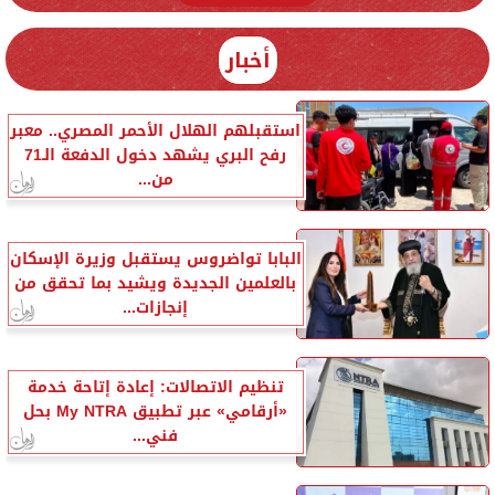
أخبار
استقبلهم الهلال الأحمر المصري.. معبر
رفح البري يشهد دخول الدفعة الـ71
من...
البابا تواضروس يستقبل وزيرة الإسكان
بالعلمين الجديدة ويشيد بما تحقق من
إنجازات...
تنظيم الاتصالات: إعادة إتاحة خدمة
«أرقامي» عبر تطبيق My NTRA بحل
فني...