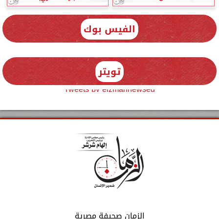
الفيس بوك
تويتر
Tweets by elzmannewseg
الزمان صحيفة مصرية