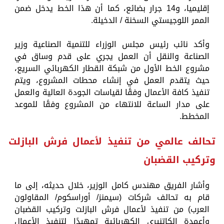
إقليميا، و14 جرار بضائع، كما أن هذا الخط يدخل ضمن
الممر اللوجيستي السخنة / الدخيلة.
وأكد نائب رئيس مجلس الوزراء للتنمية الصناعية وزير
الصناعة والنقل أن العمل يجري على قدم وساق في
مشروع الخط الأول من شبكة القطار الكهربائي السريع،
حيث يتقدم العمل في إنشاء محطات المشروع، ويتم
تنفيذ كافة الأعمال وفقًا لقياسات الجودة العالية والعمل
على مدار الساعة للانتهاء من المشروع وفقًا للموعد
المخطط.
تحالف عالمي من تنفيذ لأعمال فرش البازلت
وتركيب القضبان
وأشار الفريق مهندس كامل الوزير، خلال حديثه، إلى ما
قام به تحالف شركات (سيمنز/ أوراسكوم/ المقاولون
العرب) من تنفيذ لأعمال فرش البازلت وتركيب القضبان
وأعمدة الكاتنيري الكهربائية تمهيدًا لتنفيذ الأعمال