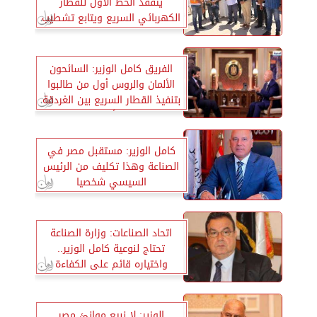
يتفقد الخط الأول للقطار
الكهربائي السريع ويتابع تشطيب
المحطات
الفريق كامل الوزير: السائحون
الألمان والروس أول من طالبوا
بتنفيذ القطار السريع بين الغردقة
والأقصر
كامل الوزير: مستقبل مصر في
الصناعة وهذا تكليف من الرئيس
السيسي شخصيا
اتحاد الصناعات: وزارة الصناعة
تحتاج لنوعية كامل الوزير..
واختياره قائم على الكفاءة
الوزير: لا نبيع موانئ مصر