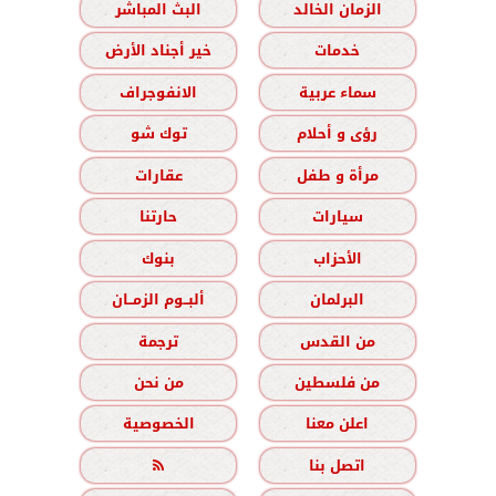
الزمان الخالد
البث المباشر
خدمات
خير أجناد الأرض
سماء عربية
الانفوجراف
رؤى و أحلام
توك شو
مرأة و طفل
عقارات
سيارات
حارتنا
الأحزاب
بنوك
البرلمان
ألبــوم الزمــان
من القدس
ترجمة
من فلسطين
من نحن
اعلن معنا
الخصوصية
اتصل بنا
