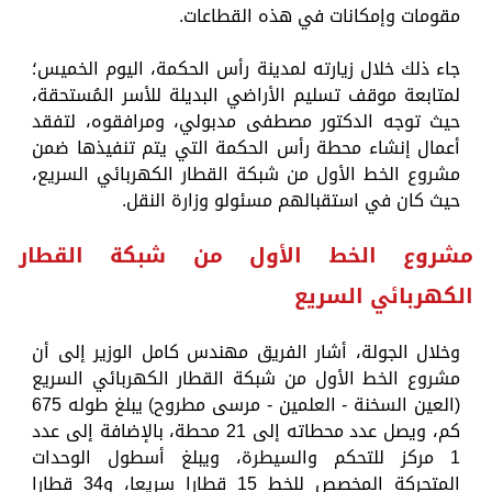
مقومات وإمكانات في هذه القطاعات.
جاء ذلك خلال زيارته لمدينة رأس الحكمة، اليوم الخميس؛
لمتابعة موقف تسليم الأراضي البديلة للأسر المُستحقة،
حيث توجه الدكتور مصطفى مدبولي، ومرافقوه، لتفقد
أعمال إنشاء محطة رأس الحكمة التي يتم تنفيذها ضمن
مشروع الخط الأول من شبكة القطار الكهربائي السريع،
حيث كان في استقبالهم مسئولو وزارة النقل.
مشروع الخط الأول من شبكة القطار
الكهربائي السريع
وخلال الجولة، أشار الفريق مهندس كامل الوزير إلى أن
مشروع الخط الأول من شبكة القطار الكهربائي السريع
(العين السخنة - العلمين - مرسى مطروح) يبلغ طوله 675
كم، ويصل عدد محطاته إلى 21 محطة، بالإضافة إلى عدد
1 مركز للتحكم والسيطرة، ويبلغ أسطول الوحدات
المتحركة المخصص للخط 15 قطارا سريعا، و34 قطارا