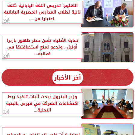
التعليم: تدريس اللغة اليابانية كلغة
ثانية لطلاب المدارس المصرية اليابانية
اعتبارا من...
نقابة الأطباء تثمن حظر ظهور باربرا
أونيل.. وتدعو لمنع استضافتها في
فعالية...
آخر الأخبار
وزير البترول يبحث آليات تنفيذ ربط
اكتشافات الشركة في قبرص بالبنية
التحتية...