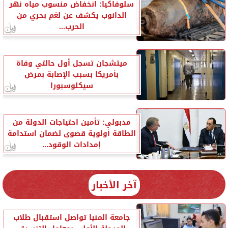
سلوفاكيا: انخفاض منسوب مياه نهر
الدانوب يكشف عن لغم بحري من
الحرب...
ميتشجان تسجل أول حالتي وفاة
بأمريكا بسبب الإصابة بمرض
سيكلوسبورا
مدبولي: تأمين احتياجات الدولة من
الطاقة أولوية قصوى لضمان استدامة
إمدادات الوقود...
آخر الأخبار
جامعة المنيا تواصل استقبال طلاب