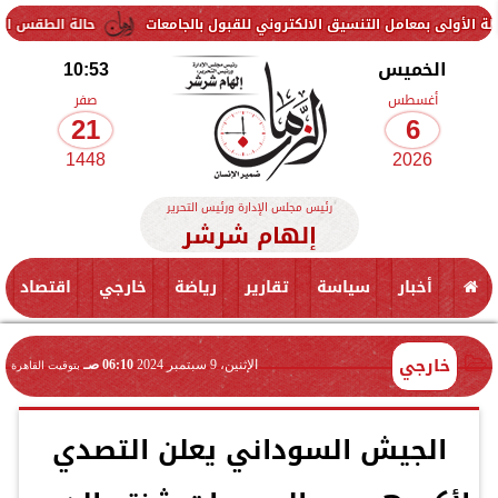
ل التنسيق الالكتروني للقبول بالجامعات
حالة الطقس اليوم الخميس.. الأرصاد تحذر من 
الخميس
10:53
أغسطس
صفر
21
6
1448
2026
رئيس مجلس الإدارة ورئيس التحرير
إلهام شرشر
أخبار
سياسة
تقارير
رياضة
خارجي
اقتصاد
خارجي
الإثنين، 9 سبتمبر 2024
06:10 صـ
بتوقيت القاهرة
الجيش السوداني يعلن التصدي