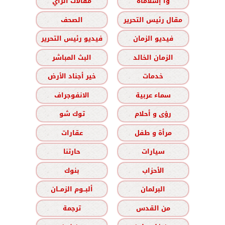
وا إسلاماه
مقالات الرأي
مقال رئيس التحرير
الصحف
فيديو الزمان
فيديو رئيس التحرير
الزمان الخالد
البث المباشر
خدمات
خير أجناد الأرض
سماء عربية
الانفوجراف
رؤى و أحلام
توك شو
مرأة و طفل
عقارات
سيارات
حارتنا
الأحزاب
بنوك
البرلمان
ألبــوم الزمــان
من القدس
ترجمة