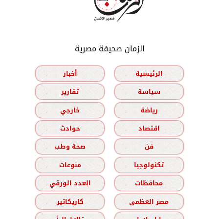
الزمان صحيفة مصرية
الرئيسية
أخبار
سياسة
تقارير
رياضة
خارجي
اقتصاد
حوادث
فن
صحة وطب
تكنولوجيا
منوعات
محافظات
العدد الورقي
مصر العظمى
كاريكاتير