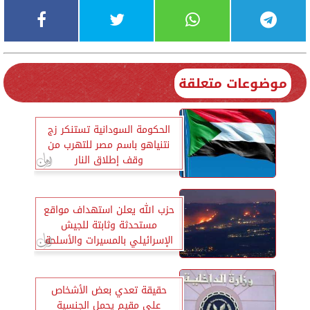
موضوعات متعلقة
الحكومة السودانية تستنكر زج
نتنياهو باسم مصر للتهرب من
وقف إطلاق النار
حزب الله يعلن استهداف مواقع
مستحدثة وثابتة للجيش
الإسرائيلي بالمسيرات والأسلحة
المناسبة
حقيقة تعدي بعض الأشخاص
على مقيم يحمل الجنسية