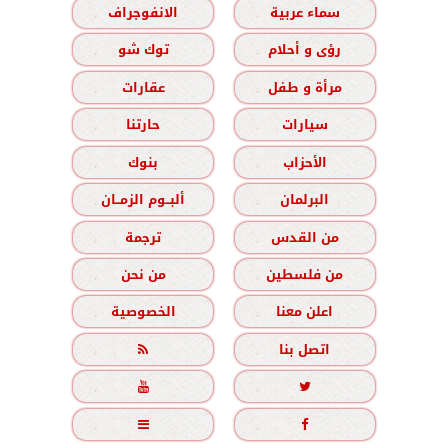
سماء عربية
الانفوجراف
رؤى و أحلام
توك شو
مرأة و طفل
عقارات
سيارات
حارتنا
الأحزاب
بنوك
البرلمان
ألبــوم الزمــان
من القدس
ترجمة
من فلسطين
من نحن
اعلن معنا
الخصوصية
اتصل بنا




