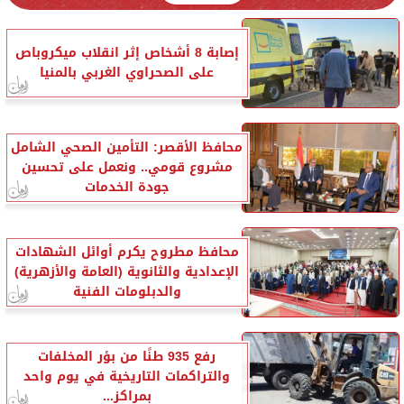
إصابة 8 أشخاص إثر انقلاب ميكروباص
على الصحراوي الغربي بالمنيا
محافظ الأقصر: التأمين الصحي الشامل
مشروع قومي.. ونعمل على تحسين
جودة الخدمات
محافظ مطروح يكرم أوائل الشهادات
الإعدادية والثانوية (العامة والأزهرية)
والدبلومات الفنية
رفع 935 طنًا من بؤر المخلفات
والتراكمات التاريخية في يوم واحد
بمراكز...