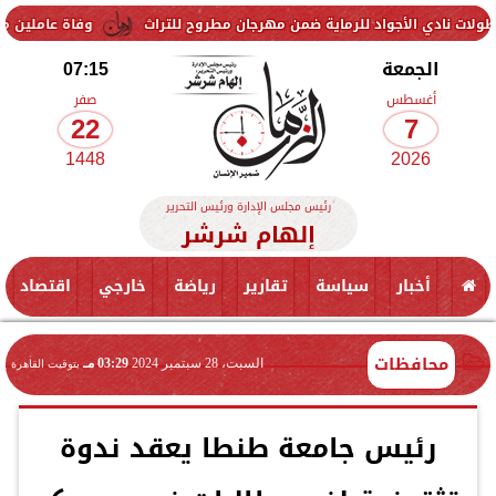
لأجواد للرماية ضمن مهرجان مطروح للتراث
وفاة عاملين متأثرين بإصابته
الجمعة
07:15
أغسطس
صفر
22
7
1448
2026
رئيس مجلس الإدارة ورئيس التحرير
إلهام شرشر
أخبار
سياسة
تقارير
رياضة
خارجي
اقتصاد
محافظات
السبت، 28 سبتمبر 2024
03:29 مـ
بتوقيت القاهرة
رئيس جامعة طنطا يعقد ندوة