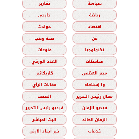
سياسة
تقارير
رياضة
خارجي
اقتصاد
حوادث
فن
صحة وطب
تكنولوجيا
منوعات
محافظات
العدد الورقي
مصر العظمى
كاريكاتير
وا إسلاماه
مقالات الرأي
مقال رئيس التحرير
الصحف
فيديو الزمان
فيديو رئيس التحرير
الزمان الخالد
البث المباشر
خدمات
خير أجناد الأرض