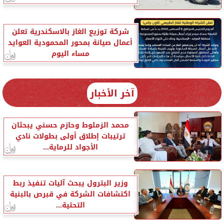
شركة توزيع الغاز بالاسكندرية تعلن
أعمال صيانة بمحور المحمودية العوايد
مساء اليوم
آخر الأخبار
محمد الزملوط وحازم حسني يبحثان
ترتيبات إطلاق أولى بطولات نادي
الأجواد للرماية...
وزير البترول يبحث آليات تنفيذ ربط
اكتشافات الشركة في قبرص بالبنية
التحتية...