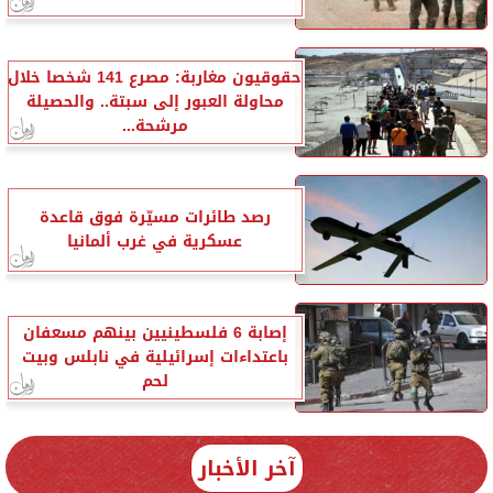
حقوقيون مغاربة: مصرع 141 شخصا خلال
محاولة العبور إلى سبتة.. والحصيلة
مرشحة...
رصد طائرات مسيّرة فوق قاعدة
عسكرية في غرب ألمانيا
إصابة 6 فلسطينيين بينهم مسعفان
باعتداءات إسرائيلية في نابلس وبيت
لحم
آخر الأخبار