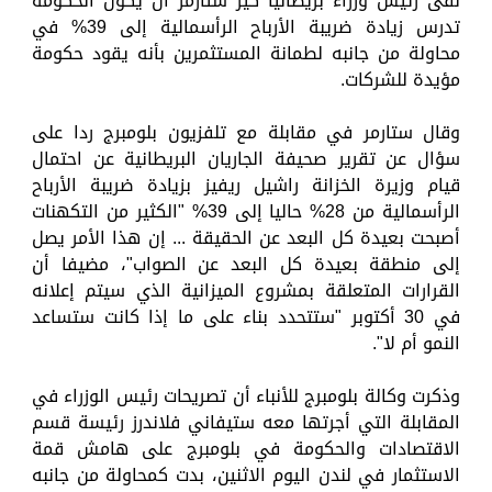
نفى رئيس وزراء بريطانيا كير ستارمر أن يكون الحكومة
تدرس زيادة ضريبة الأرباح الرأسمالية إلى 39% في
محاولة من جانبه لطمانة المستثمرين بأنه يقود حكومة
مؤيدة للشركات.
وقال ستارمر في مقابلة مع تلفزيون بلومبرج ردا على
سؤال عن تقرير صحيفة الجاريان البريطانية عن احتمال
قيام وزيرة الخزانة راشيل ريفيز بزيادة ضريبة الأرباح
الرأسمالية من 28% حاليا إلى 39% "الكثير من التكهنات
أصبحت بعيدة كل البعد عن الحقيقة ... إن هذا الأمر يصل
إلى منطقة بعيدة كل البعد عن الصواب"، مضيفا أن
القرارات المتعلقة بمشروع الميزانية الذي سيتم إعلانه
في 30 أكتوبر "ستتحدد بناء على ما إذا كانت ستساعد
النمو أم لا".
وذكرت وكالة بلومبرج للأنباء أن تصريحات رئيس الوزراء في
المقابلة التي أجرتها معه ستيفاني فلاندرز رئيسة قسم
الاقتصادات والحكومة في بلومبرج على هامش قمة
الاستثمار في لندن اليوم الاثنين، بدت كمحاولة من جانبه