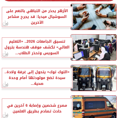
الأزهر يحذر من التباهي بالنعم على
السوشيال ميديا: قد يجرح مشاعر
الآخرين
تنسيق الجامعات 2026.. «التعليم
العالي» تكشف موقف هندسة بترول
السويس وتحذر الطلاب...
«التوك توك» يتحول إلى غرفة ولادة..
سيدة تضع مولودتها أمام وحدة
صحية...
مصرع شخصين وإصابة 6 آخرين في
حادث تصادم بطريق العلمين