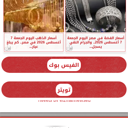
أسعار الفضة في مصر اليوم الجمعة
أسعار الذهب اليوم الجمعة 7
7 أغسطس 2026.. والجرام النقي
أغسطس 2026 في مصر.. كم يبلغ
يسجل...
عيار...
الفيس بوك
تويتر
Tweets by elzmannewseg