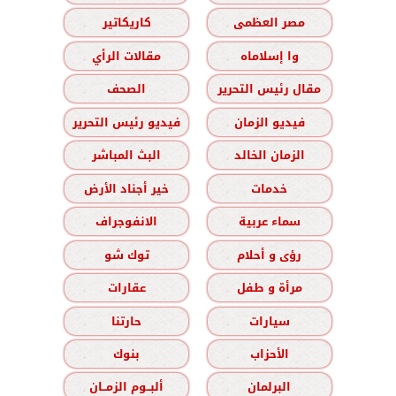
مصر العظمى
كاريكاتير
وا إسلاماه
مقالات الرأي
مقال رئيس التحرير
الصحف
فيديو الزمان
فيديو رئيس التحرير
الزمان الخالد
البث المباشر
خدمات
خير أجناد الأرض
سماء عربية
الانفوجراف
رؤى و أحلام
توك شو
مرأة و طفل
عقارات
سيارات
حارتنا
الأحزاب
بنوك
البرلمان
ألبــوم الزمــان