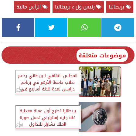
بريطانيا
رئيس وزراء بريطانيا
الرأس مالية
موضوعات متعلقة
المجلس الثقافي البريطاني يدعم
طلاب جامعة الأزهر في برنامج
دراسي لمدة ثلاثة أسابيع في
بريطانيا
بريطانيا تطرح أول عملة معدنية
فئة جنيه إسترليني تحمل صورة
الملك تشارلز للتداول