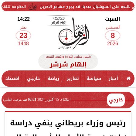
السوشيال ميديا: قد يجرح مشاعر الآخرين
الحكومة تتلقى 229 ألف شكوى وطلب واستفسار خلال يوليو.. ومدبولي يوجه بسرعة الاستجابة للمواطنين
السبت
14:22
أغسطس
صفر
23
8
1448
2026
رئيس مجلس الإدارة ورئيس التحرير
إلهام شرشر
أخبار
سياسة
تقارير
رياضة
خارجي
اقتصاد
خارجي
الثلاثاء، 15 أكتوبر 2024
02:21 صـ
بتوقيت القاهرة
رئيس وزراء بريطاني ينفي دراسة