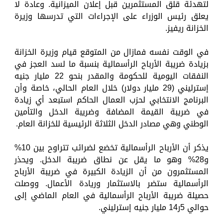
لتهدئة قلق المستثمرين قبل إعلان الميزانية. وعادة لا
يعلق رئيس الوزراء على الإجراءات التي تدرسها وزيرة
الخزانة ريفيز.
في الوقت نفسه فمازال من المتوقع قيام وزيرة الخزانة
بزيادة ضريبة الأرباح الرأسمالية بنسبة ما لسد العجز في
النفقات اليومية للحكومة والمقدر بنحو 22 مليار جنيه
إسترليني (29 مليار دولار) خلال العام الحالي، خاصة وأن
البرنامج الانتخابي لحزب العمال الحاكم استبعد أي زيادة
في ضريبة القيمة المضافة وضريبة الدخل والتأمين
الوطني وهي مصادر الدخل الثلاثة الرئيسية للخزانة العام.
يذكر أن الأرباح الرأسمالية تخضع لضرائب تتراوح بين 10%
و28% وهو ما يقل عن نطاق ضريبة الدخل. ويحذر
المستثمرون من أن الزيادة الكبيرة في ضريبة الأرباح
الرأسمالية ستضر بالاستثمار وريادة الأعمال. ووصلت
حصيلة ضريبة الأرباح الرأسمالية في العام الماضي إلى
حوالي 5ر14 مليار جنيه إسترليني.