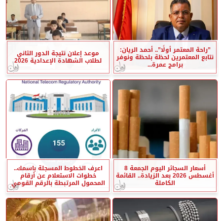
”راحة المعتمر أولًا”.. أحمد الريان:
موعد إعلان نتيجة الدور الثاني
نتابع المعتمرين لحظة بلحظة ونوفر
لطلاب الشهادة الإعدادية 2026
برامج عمرة...
أسعار السجائر اليوم الجمعة 8
اعرف الخطوط المسجلة باسمك..
أغسطس 2026 بعد الزيادة.. القائمة
خطوات الاستعلام عن أرقام
الكاملة
المحمول المرتبطة بالرقم القومي