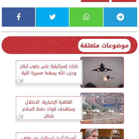
موضوعات متعلقة
غارات إسرائيلية على جنوب لبنان
وحزب الله يسقط مسيرة ثانية
القاهرة الإخبارية: الاحتلال
يستهدف قوات حفظ السلام
بلبنان
أمريكا تُحذر إسرائيل من وقف