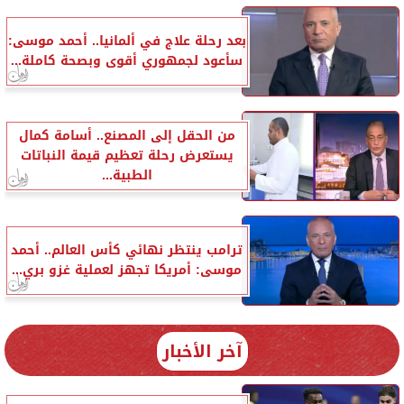
بعد رحلة علاج في ألمانيا.. أحمد موسى:
سأعود لجمهوري أقوى وبصحة كاملة...
من الحقل إلى المصنع.. أسامة كمال
يستعرض رحلة تعظيم قيمة النباتات
الطبية...
ترامب ينتظر نهائي كأس العالم.. أحمد
موسى: أمريكا تجهز لعملية غزو بري...
آخر الأخبار