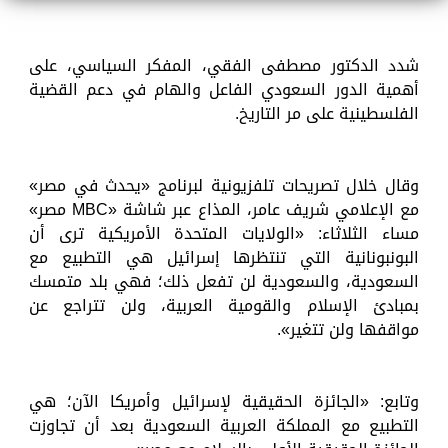
شدد الدكتور مصطفى الفقي، المفكر السياسي، على
أهمية الدور السعودي الفاعل والهام في دعم القضية
الفلسطينية على مر التاريخ.
وقال خلال تصريحات تلفزيونية لبرنامج «يحدث في مصر»
مع الإعلامي شريف عامر، المذاع عبر شاشة «MBC مصر»
مساء الثلاثاء: «الولايات المتحدة الأمريكية ترى أن
البونبونانية التي تنتظرها إسرائيل هي التطبيع مع
السعودية، والسعودية لن تفعل ذلك؛ فهي بلد متمسك
بمبادئ الإسلام والقومية العربية، ولن تتراجع عن
مواقفها ولن تتغير».
وتابع: «الجائزة الحقيقية لإسرائيل وأمريكا الآن؛ هي
التطبيع مع المملكة العربية السعودية بعد أن تجاوزت