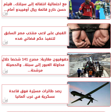
مع احتمالية انتقاله إلى سيلتك.. هيثم
حسن خارج قائمة ريال أوفييدو أمام...
القبض على لاعب منتخب مصر السابق
لتنفيذ حكم قضائي ضده
حقوقيون مغاربة: مصرع 141 شخصا خلال
محاولة العبور إلى سبتة.. والحصيلة
مرشحة...
رصد طائرات مسيّرة فوق قاعدة
عسكرية في غرب ألمانيا