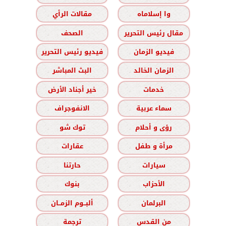
وا إسلاماه
مقالات الرأي
مقال رئيس التحرير
الصحف
فيديو الزمان
فيديو رئيس التحرير
الزمان الخالد
البث المباشر
خدمات
خير أجناد الأرض
سماء عربية
الانفوجراف
رؤى و أحلام
توك شو
مرأة و طفل
عقارات
سيارات
حارتنا
الأحزاب
بنوك
البرلمان
ألبــوم الزمــان
من القدس
ترجمة