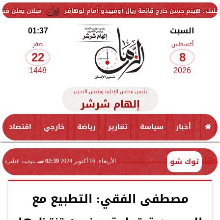
ن خارج قائمة ريال أوفييدو أمام لوهافر
ميلان يعلن فسخ عقد إسماعيل ب
السبت
01:37
أغسطس
صفر
22
8
1448
2026
رئيس مجلس الإدارة ورئيس التحرير
إلهام شرشر
أخبار
سياسة
تقارير
رياضة
خارجي
اقتصاد
توك شو
الأربعاء، 16 أكتوبر 2024
02:39 صـ
بتوقيت القاهرة
مصطفى الفقي: التطبيع مع