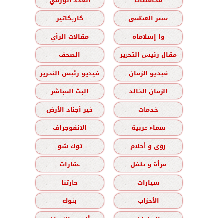
محافظات
العدد الورقي
مصر العظمى
كاريكاتير
وا إسلاماه
مقالات الرأي
مقال رئيس التحرير
الصحف
فيديو الزمان
فيديو رئيس التحرير
الزمان الخالد
البث المباشر
خدمات
خير أجناد الأرض
سماء عربية
الانفوجراف
رؤى و أحلام
توك شو
مرأة و طفل
عقارات
سيارات
حارتنا
الأحزاب
بنوك