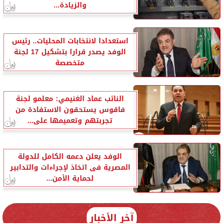
والزيادة...
استعدادا لانتخابات المحليات.. رئيس
الوفد يصدر قرارا بتشكيل 17 لجنة
متخصصة
النائب عماد الغنيمي: معلمو لجنة
فاقوس يستحقون الاستفادة من
تجربتهم وتعميمها على...
الوفد يعلن دعمه الكامل للدولة
المصرية فى اتخاذ لإجراءات والتدابير
لحماية الأمن...
آخر الأخبار