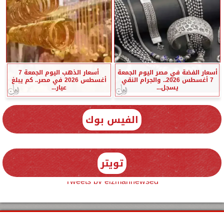
أسعار الفضة في مصر اليوم الجمعة
أسعار الذهب اليوم الجمعة 7
7 أغسطس 2026.. والجرام النقي
أغسطس 2026 في مصر.. كم يبلغ
يسجل...
عيار...
الفيس بوك
تويتر
Tweets by elzmannewseg