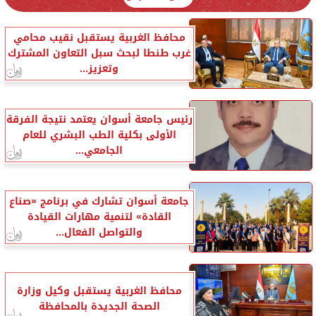
محافظ الغربية يستقبل نقيب محامي
غرب طنطا لبحث سبل التعاون المشترك
وتعزيز...
رئيس جامعة أسوان يعتمد نتيجة الفرقة
الأولى بكلية الطب البشري للعام
الجامعي...
جامعة أسوان تشارك في برنامج «صناع
القادة» لتنمية مهارات القيادة
والتواصل الفعال...
محافظ الغربية يستقبل وكيل وزارة
الصحة الجديدة بالمحافظة