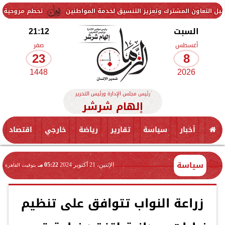
لمشترك وتعزيز التنسيق لخدمة المواطنين
تحطم مروحية أثناء مكافحة ح
السبت
21:12
أغسطس
صفر
23
8
1448
2026
رئيس مجلس الإدارة ورئيس التحرير
إلهام شرشر
أخبار
سياسة
تقارير
رياضة
خارجي
اقتصاد
سياسة
الإثنين، 21 أكتوبر 2024
05:22 مـ
بتوقيت القاهرة
زراعة النواب تتوافق على تنظيم