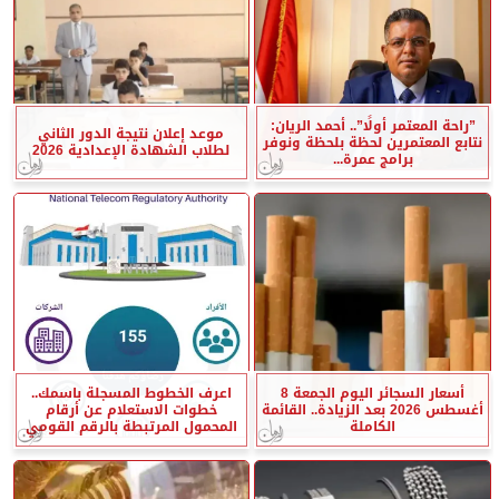
”راحة المعتمر أولًا”.. أحمد الريان:
موعد إعلان نتيجة الدور الثاني
نتابع المعتمرين لحظة بلحظة ونوفر
لطلاب الشهادة الإعدادية 2026
برامج عمرة...
أسعار السجائر اليوم الجمعة 8
اعرف الخطوط المسجلة باسمك..
أغسطس 2026 بعد الزيادة.. القائمة
خطوات الاستعلام عن أرقام
الكاملة
المحمول المرتبطة بالرقم القومي