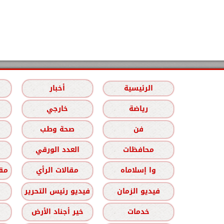
الرئيسية
أخبار
رياضة
خارجي
فن
صحة وطب
محافظات
العدد الورقي
وا إسلاماه
مقالات الرأي
مقا
فيديو الزمان
فيديو رئيس التحرير
خدمات
خير أجناد الأرض