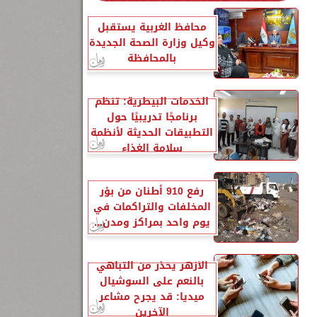
محافظ الغربية يستقبل
وكيل وزارة الصحة الجديدة
بالمحافظة
الخدمات البيطرية: تنظم
برنامجًا تدريبيًا حول
التطبيقات الحديثة لأنظمة
سلامة الغذاء
رفع 910 أطنان من بؤر
المخلفات والتراكمات في
يوم واحد بمراكز ومدن...
الأزهر يحذر من التباهي
بالنعم على السوشيال
ميديا: قد يجرح مشاعر
الآخرين