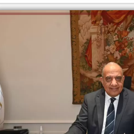
الكاتبة إلهام شرشر تهنئ الرئيس
السيسي بعيد ميلاده وتُشيد بجهوده
إلهام شرشر تكتب: دي مبقتش كورة..
في بناء الدولة
دي سياسة