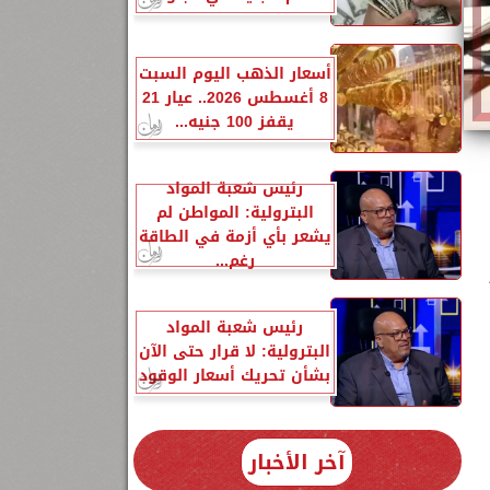
أسعار الذهب اليوم السبت
8 أغسطس 2026.. عيار 21
يقفز 100 جنيه...
رئيس شعبة المواد
البترولية: المواطن لم
يشعر بأي أزمة في الطاقة
رغم...
رئيس شعبة المواد
البترولية: لا قرار حتى الآن
بشأن تحريك أسعار الوقود
آخر الأخبار