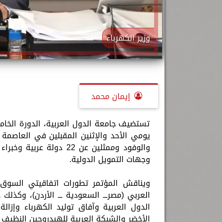
وزير الكهرباء
إيمان محمد
تستضيف جامعة الدول العربية، الدورة الخام
يومي الأحد والإثنين المقبلين في العاصمة ا
والوفود وممثلين عن 22 د
وجهات التمويل الدولية.
ويناقش المؤتمر تطورات اتفاقيتي السوق ا
العربي (مصرـــ السعودية ـــ الأردن)، وكذلك
الدول العربية وآفاق توليد الكهرباء وإزالة 
الأخضر والشبكة العربية للهيدروجين النظيف 