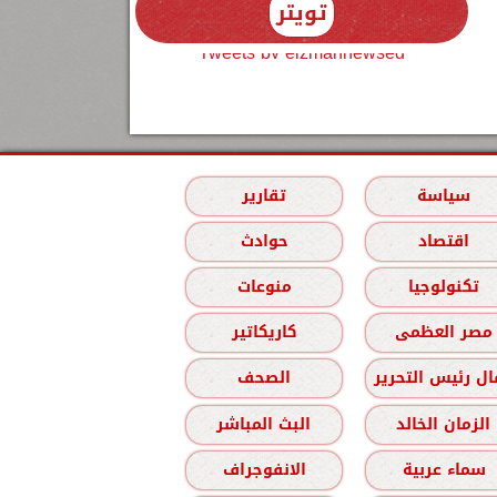
تويتر
Tweets by elzmannewseg
سياسة
تقارير
اقتصاد
حوادث
تكنولوجيا
منوعات
مصر العظمى
كاريكاتير
ل رئيس التحرير
الصحف
الزمان الخالد
البث المباشر
سماء عربية
الانفوجراف