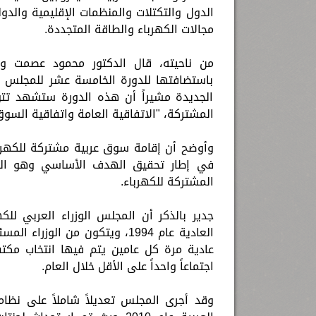
الدول والتكتلات والمنظمات الإقليمية والد
مجالات الكهرباء والطاقة المتجددة.
من ناحيته، قال الدكتور محمود عصمت وز
باستضافتها للدورة الخامسة عشر للمجلس الو
الجديدة مشيراً أن هذه الدورة ستشهد تتو
المشتركة، "الاتفاقية العامة واتفاقية السوق
وأوضح أن إقامة سوق عربية مشتركة للكهربا
في إطار تحقيق الهدف الأساسي وهو الوص
المشتركة للكهرباء.
جدير بالذكر أن المجلس الوزراء العربي لل
العادية عام 1994، ويتكون من ا
عادية مرة كل عامين يتم فيها انتخاب مكت
اجتماعاً واحداً على الأقل خلال العام.
وقد أجرى المجلس تعديلاً شاملاً على نظا