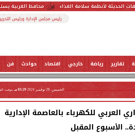
مة سلامة الغذاء
محافظ الغربية يستقبل وكيل وزارة ا
رئيس مجلس الإدارة ورئيس التحرير
ة
تقارير
رياضة
خارجي
اقتصاد
حوادث
فن
الخميس، 28 نوفمبر 2024
03:29 مـ
بتوقيت الق
ري العربي للكهرباء بالعاصمة الإدارية
ة.. الأسبوع المقبل