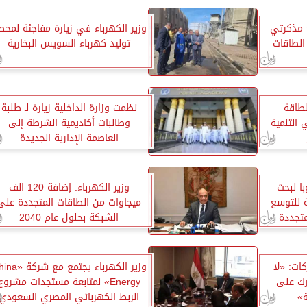
 مذكرتي
وزير الكهرباء في زيارة مفاجئة لمحط
الطاقات
توليد كهرباء السويس البخارية
لطاقة
نظمت وزارة الداخلية زيارة لـ طلبة
 التنمية
وطالبات أكاديمية الشرطة إلى
العاصمة الإدارية الجديدة
با لبحث
وزير الكهرباء: إضافة 120 الف
ة للتوسع
ميجاوات من الطاقات المتجددة على
تجددة
الشبكة بحلول عام 2040
كات: «لا
وزير الكهرباء يجتمع مع 
رك على
Energy» لمتابعة مستجدات مشروع
ة»
الربط الكهربائي المصري السعودي