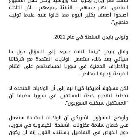
للأسد هم إيران وحزب الله وروسيا. ولكن خلال الأسبوع
الماضي، انهار دعمهم – ​الثلاثة جميعهم – لأن الثلاثة
أصبحوا أضعف بكثير اليوم مما كانوا عليه عندما توليت
منصبي”.
وتولى بايدن السلطة في عام 2021.
وقال بايدن “بينما نلتفت جميعا إلى السؤال حول ما
سيأتي بعد ذلك، ستعمل الولايات المتحدة مع شركائنا
والأطراف المعنية في سوريا لمساعدتهم على اغتنام
الفرصة لإدارة المخاطر”.
لكن مسؤولا أمريكيا كبيرا نبه إلى أن الولايات المتحدة لا
تخطط لتقديم خطة للمستقبل في سوريا مضيفا أن
“المستقبل سيكتبه السوريون”.
وأوضح المسؤول الأمريكي أن الولايات المتحدة ستعمل
على ضمان سلامة مخزونات الأسلحة الكيماوية في سوريا،
دون الخوض في التفاصيل باستثناء القول إنه لن يكون