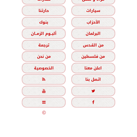
سيارات
حارتنا
الأحزاب
بنوك
البرلمان
ألبــوم الزمــان
من القدس
ترجمة
من فلسطين
من نحن
اعلن معنا
الخصوصية
اتصل بنا





جميع الحقوق محفوظة
©
2020 - 2026 - الزمان