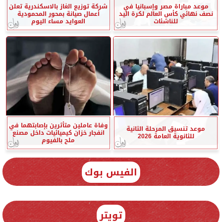
موعد مباراة مصر وإسبانيا في
شركة توزيع الغاز بالاسكندرية تعلن
نصف نهائي كأس العالم لكرة اليد
أعمال صيانة بمحور المحمودية
للناشئات
العوايد مساء اليوم
وفاة عاملين متأثرين بإصابتهما في
موعد تنسيق المرحلة الثانية
انفجار خزان كيميائيات داخل مصنع
للثانوية العامة 2026
ملح بالفيوم
الفيس بوك
تويتر