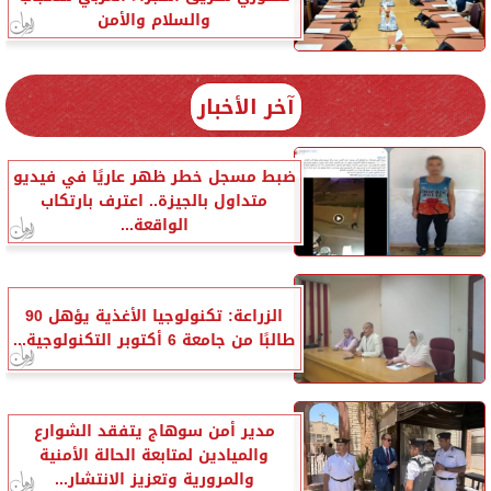
والسلام والأمن
آخر الأخبار
ضبط مسجل خطر ظهر عاريًا في فيديو
متداول بالجيزة.. اعترف بارتكاب
الواقعة...
الزراعة: تكنولوجيا الأغذية يؤهل 90
طالبًا من جامعة 6 أكتوبر التكنولوجية...
مدير أمن سوهاج يتفقد الشوارع
والميادين لمتابعة الحالة الأمنية
والمرورية وتعزيز الانتشار...