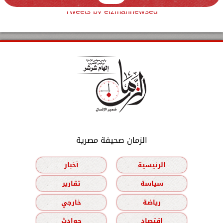
Tweets by elzmannewseg
الزمان صحيفة مصرية
الرئيسية
أخبار
سياسة
تقارير
رياضة
خارجي
اقتصاد
حوادث