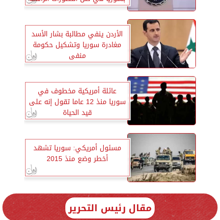
الأردن ينفي مطالبة بشار الأسد
مغادرة سوريا وتشكيل حكومة
منفى
عائلة أمريكية مخطوف في
سوريا منذ 12 عاما تقول إنه على
قيد الحياة
مسئول أمريكي: سوريا تشهد
أخطر وضع منذ 2015
مقال رئيس التحرير