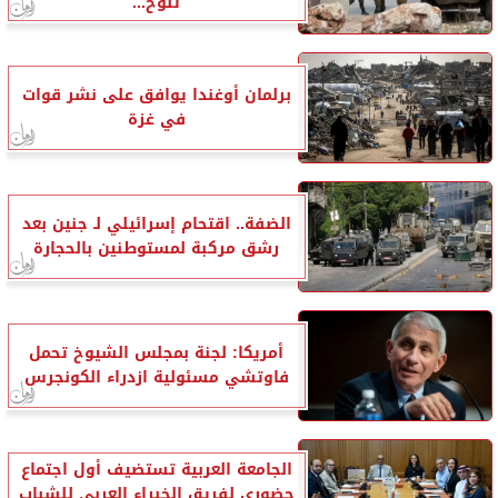
تلوح...
برلمان أوغندا يوافق على نشر قوات
في غزة
الضفة.. اقتحام إسرائيلي لـ جنين بعد
رشق مركبة لمستوطنين بالحجارة
أمريكا: لجنة بمجلس الشيوخ تحمل
فاوتشي مسئولية ازدراء الكونجرس
الجامعة العربية تستضيف أول اجتماع
حضوري لفريق الخبراء العربي للشباب