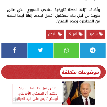
وأضاف “إنها لحظة تاريخية للشعب السوري الذي عانى
طويلا من أجل بناء مستقبل أفضل لبلده. إنها أيضا لحظة
من المخاطرة وعدم اليقين”.
سوريا
أمريكا
بايدن
موضوعات متعلقة
اختفى قبل 12 عاما .. بايدن:
نعتقد أن الصحفي الأمريكي
أوستن تايس على قيد الحياة
في سوريا