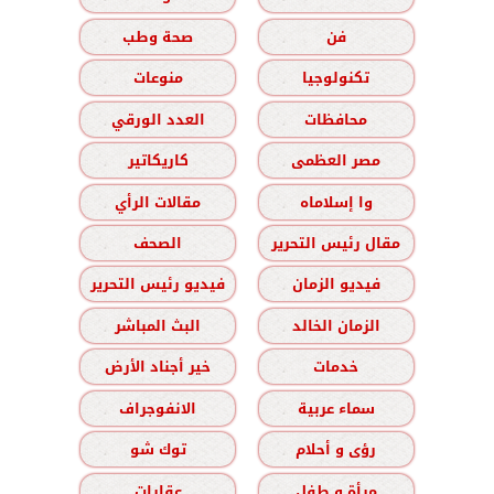
فن
صحة وطب
تكنولوجيا
منوعات
محافظات
العدد الورقي
مصر العظمى
كاريكاتير
وا إسلاماه
مقالات الرأي
مقال رئيس التحرير
الصحف
فيديو الزمان
فيديو رئيس التحرير
الزمان الخالد
البث المباشر
خدمات
خير أجناد الأرض
سماء عربية
الانفوجراف
رؤى و أحلام
توك شو
مرأة و طفل
عقارات