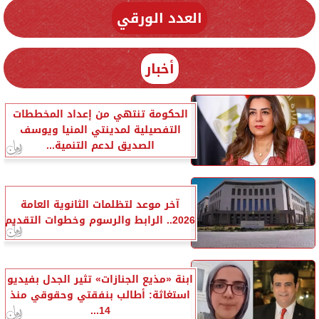
العدد الورقي
أخبار
الحكومة تنتهي من إعداد المخططات
التفصيلية لمدينتي المنيا ويوسف
الصديق لدعم التنمية...
آخر موعد لتظلمات الثانوية العامة
2026.. الرابط والرسوم وخطوات التقديم
ابنة «مذيع الجنازات» تثير الجدل بفيديو
استغاثة: أطالب بنفقتي وحقوقي منذ
14...