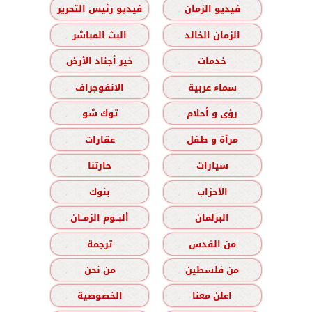
فيديو الزمان
فيديو رئيس التحرير
الزمان الخالد
البث المباشر
خدمات
خير أجناد الأرض
سماء عربية
الانفوجراف
رؤى و أحلام
توك شو
مرأة و طفل
عقارات
سيارات
حارتنا
الأحزاب
بنوك
البرلمان
ألبــوم الزمــان
من القدس
ترجمة
من فلسطين
من نحن
اعلن معنا
الخصوصية