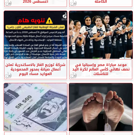
الكاملة
أغسطس 2026
موعد مباراة مصر وإسبانيا في
شركة توزيع الغاز بالاسكندرية تعلن
نصف نهائي كأس العالم لكرة اليد
أعمال صيانة بمحور المحمودية
للناشئات
العوايد مساء اليوم