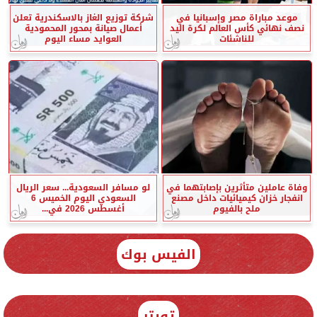
موعد مباراة مصر وإسبانيا في
شركة توزيع الغاز بالاسكندرية تعلن
نصف نهائي كأس العالم لكرة اليد
أعمال صيانة بمحور المحمودية
للناشئات
العوايد مساء اليوم
وفاة عاملين متأثرين بإصابتهما في
لو مسافر السعودية... سعر الريال
انفجار خزان كيميائيات داخل مصنع
السعودي اليوم الخميس 6
ملح بالفيوم
أغسطس 2026 في...
الفيس بوك
تويتر