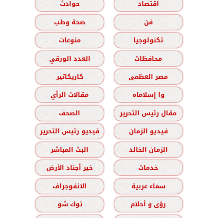
اقتصاد
حوادث
فن
صحة وطب
تكنولوجيا
منوعات
محافظات
العدد الورقي
مصر العظمى
كاريكاتير
وا إسلاماه
مقالات الرأي
مقال رئيس التحرير
الصحف
فيديو الزمان
فيديو رئيس التحرير
الزمان الخالد
البث المباشر
خدمات
خير أجناد الأرض
سماء عربية
الانفوجراف
رؤى و أحلام
توك شو