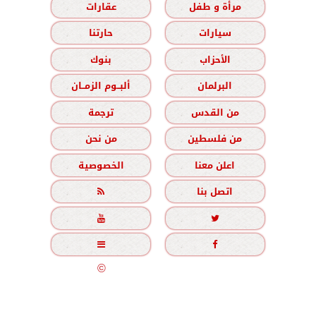
مرأة و طفل
عقارات
سيارات
حارتنا
الأحزاب
بنوك
البرلمان
ألبــوم الزمــان
من القدس
ترجمة
من فلسطين
من نحن
اعلن معنا
الخصوصية
اتصل بنا





جميع الحقوق محفوظة
©
2020 - 2026 - الزمان