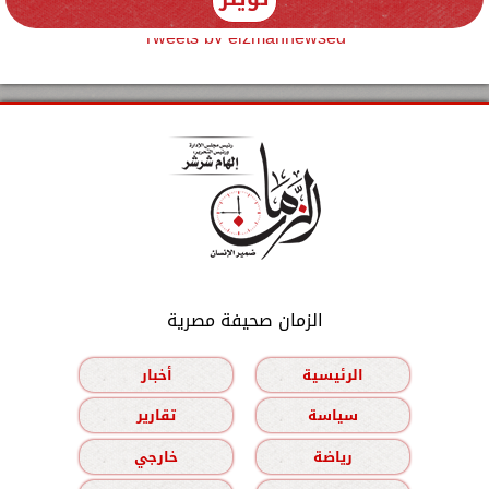
Tweets by elzmannewseg
الزمان صحيفة مصرية
الرئيسية
أخبار
سياسة
تقارير
رياضة
خارجي