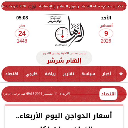
ملك المحبة.. رسول السلام والإنسانية
3070 فرصة عمل جديدة بالقطاع الخاص.. وظائف برواتب تصل إلى 9500 جنيه
الأحد
05:08
أغسطس
صفر
24
9
1448
2026
رئيس مجلس الإدارة ورئيس التحرير
إلهام شرشر
أخبار
سياسة
تقارير
رياضة
خارجي
اقتصاد
اقتصاد
الأربعاء، 11 ديسمبر 2024
09:18 صـ
بتوقيت القاهرة
أسعار الدواجن اليوم الأربعاء..