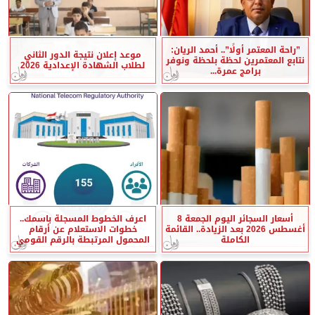
”راحة المعتمر أولًا”.. أحمد الريان:
موعد إعلان نتيجة الدور الثاني
نتابع المعتمرين لحظة بلحظة ونوفر
لطلاب الشهادة الإعدادية 2026
برامج عمرة...
أسعار السجائر اليوم الجمعة 8
اعرف الخطوط المسجلة باسمك..
أغسطس 2026 بعد الزيادة.. القائمة
خطوات الاستعلام عن أرقام
الكاملة
المحمول المرتبطة بالرقم القومي