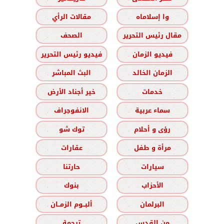
وا إسلاماه
مقالات الرأي
مقال رئيس التحرير
الصحف
فيديو الزمان
فيديو رئيس التحرير
الزمان الخالد
البث المباشر
خدمات
خير أجناد الأرض
سماء عربية
الانفوجراف
رؤى و أحلام
توك شو
مرأة و طفل
عقارات
سيارات
حارتنا
الأحزاب
بنوك
البرلمان
ألبــوم الزمــان
من القدس
ترجمة