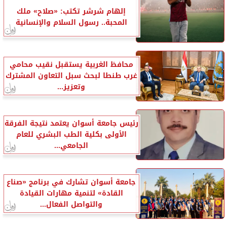
إلهام شرشر تكتب: «صلاح» ملك
المحبة.. رسول السلام والإنسانية
محافظ الغربية يستقبل نقيب محامي
غرب طنطا لبحث سبل التعاون المشترك
وتعزيز...
رئيس جامعة أسوان يعتمد نتيجة الفرقة
الأولى بكلية الطب البشري للعام
الجامعي...
جامعة أسوان تشارك في برنامج «صناع
القادة» لتنمية مهارات القيادة
والتواصل الفعال...