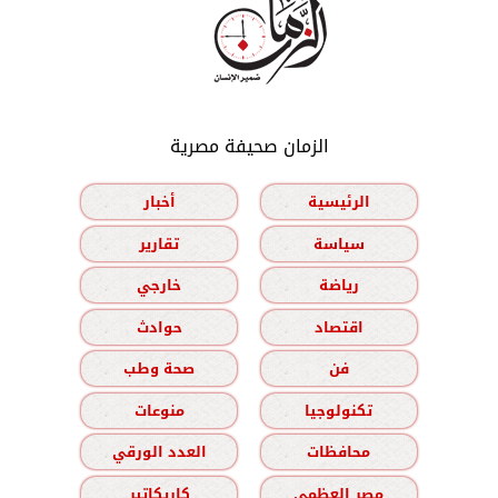
الزمان صحيفة مصرية
الرئيسية
أخبار
سياسة
تقارير
رياضة
خارجي
اقتصاد
حوادث
فن
صحة وطب
تكنولوجيا
منوعات
محافظات
العدد الورقي
مصر العظمى
كاريكاتير