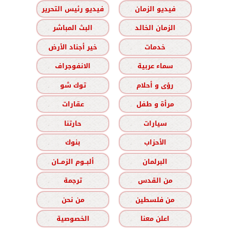
فيديو الزمان
فيديو رئيس التحرير
الزمان الخالد
البث المباشر
خدمات
خير أجناد الأرض
سماء عربية
الانفوجراف
رؤى و أحلام
توك شو
مرأة و طفل
عقارات
سيارات
حارتنا
الأحزاب
بنوك
البرلمان
ألبــوم الزمــان
من القدس
ترجمة
من فلسطين
من نحن
اعلن معنا
الخصوصية