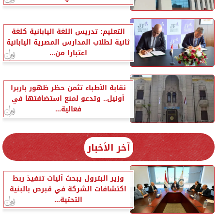
التعليم: تدريس اللغة اليابانية كلغة
ثانية لطلاب المدارس المصرية اليابانية
اعتبارا من...
نقابة الأطباء تثمن حظر ظهور باربرا
أونيل.. وتدعو لمنع استضافتها في
فعالية...
آخر الأخبار
وزير البترول يبحث آليات تنفيذ ربط
اكتشافات الشركة في قبرص بالبنية
التحتية...