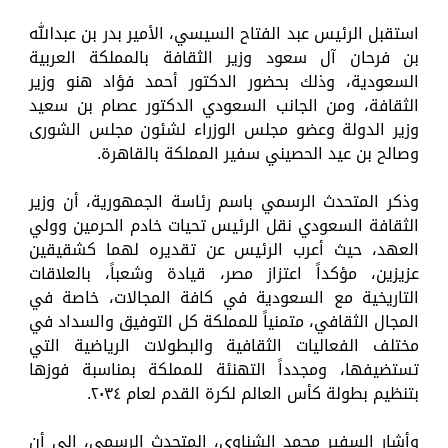
استقبل الرئيس عبد الفتاح السيسي، الأمير بدر بن عبدالله
بن فرحان آل سعود وزير الثقافة بالمملكة العربية
السعودية، وذلك بحضور الدكتور أحمد فؤاد هنو وزير
الثقافة، ومن الجانب السعودي الدكتور عصام بن سعيد
وزير الدولة وعضو مجلس الوزراء لشئون مجلس الشورى
وصالح بن عيد الحصيني سفير المملكة بالقاهرة.
وذكر المتحدث الرسمي باسم رئاسة الجمهورية، أن وزير
الثقافة السعودي نقل الرئيس تحيات خادم الحرمين وولي
العهد، حيث أعرب الرئيس عن تقديره لهما كشقيقين
عزيزين، مؤكداً اعتزاز مصر، قيادة وشعباً، بالعلاقات
التاريخية مع السعودية في كافة المجالات، خاصة في
المجال الثقافي، متمنياً للمملكة كل التوفيق والسداد في
مختلف الفعاليات الثقافية والبطولات الرياضية التي
تستضيفها، ومجدداً التهنئة للمملكة بمناسبة فوزها
بتنظيم بطولة كأس العالم لكرة القدم لعام ٢٠٣٤.
وأشار السفير محمد الشناوي، المتحدث الرسمي، إلى أن