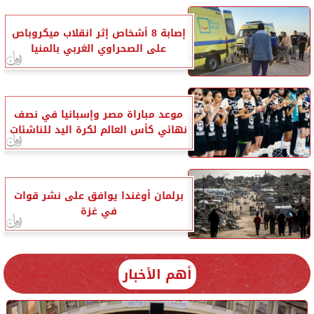
إصابة 8 أشخاص إثر انقلاب ميكروباص
على الصحراوي الغربي بالمنيا
موعد مباراة مصر وإسبانيا في نصف
نهائي كأس العالم لكرة اليد للناشئات
برلمان أوغندا يوافق على نشر قوات
في غزة
أهم الأخبار