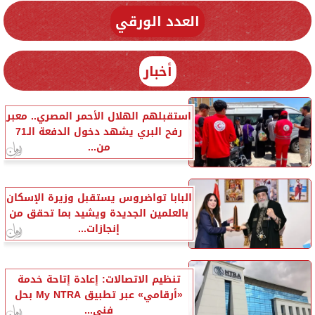
العدد الورقي
أخبار
استقبلهم الهلال الأحمر المصري.. معبر
رفح البري يشهد دخول الدفعة الـ71
من...
البابا تواضروس يستقبل وزيرة الإسكان
بالعلمين الجديدة ويشيد بما تحقق من
إنجازات...
تنظيم الاتصالات: إعادة إتاحة خدمة
«أرقامي» عبر تطبيق My NTRA بحل
فني...