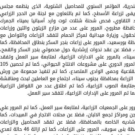
كندرية، المؤتمر السنوي للمحاصيل الشتوية، الذى ينظمه مجلس
ريفى لزراعة الأسطح، كما تم بالتعاون مع لجنة من الحجر الزراعي
التقاوي، فحص شحنة شتلات توت وارد أسبانيا بميناء الجمرك
حافظة مطروح، المرور على عدد من مزارع الزيتون والتين وزراعات
قول، وزيارة ميدانية لمركز الحمام لتفقد الزراعات والتواصل مع
ظة بورسعيد، المرور على زراعات بنجر السكر بنطاق المحافظة، كما
ت، فضلا عن عقد ندوات إرشادية حول محصولي بنجر السكر والقمح،
اء، بالمرور علي الادارات الزراعية، لمتابعة سير العمل وتفقد
الزراعات، كما قامت مديرية الطب البيطرى، بالمرور الدوري على مشروعات الانتاج الحيواني، كما تم تحصين 05
ى القلاعية وحمى الوادى المتصدع، كما تم تنفيذ مجموعة من ورش
الزراعة بمحافظة بجنوب سيناء، اجتماع مع العاملين لبحث ومناقشة
متابعة الصوب الزراعية، كما تم اطلاق عدد من القوافل الزراعية
ا تم المرور على الإدارات الزراعية، لتفقد سير العمل.
ور على الجمعيات الزراعية، لمتابعة سير العمل، كما تم المرور علي
ن ومراكز تجمع الالبان، فضلا عن محلات الاتجار في المبيدات، كما
رشاديه الخاصه بالمحافظة، فضلا عن تفقد المحاصيل والزراعات
المختلفة، كذلك واصلت مديرية الزراعة بمحافظة بنى سويف، المرور على الزراعات، كما تم ازالة 46 حالة تعدي