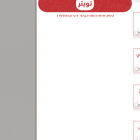
تويتر
Tweets by elzmannewseg
ي
ي