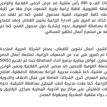
صالحة للاستهلاك الآدمي كما تم تحصين 142 ألف و 890 رأس ماشية ضد مرض الحمى القلاعية والوادى
فظة القليوبية، قافلة زراعية بقرية الشموت مركز بنها من كلية
اء كافة التوصيات الفنية لمحصول القمح، كما تم تفقد احد
 كذلك تم المرور على الادارة الزراعية بشبين القناطر، وعقد اجتماع
عة بمحافظة المنوفية، ندوه إرشادية حول محصول القمح، كما تم
الشيخ، أعمال تشوين الأقطان، بمحلج الشركة العربية المتحدة
تم المرور على عدد من الجمعيات الزراعية، لمتابعة أعمال الحصر
وصرف الأسمدة، كما أطلقت مديرية الطب البيطرى، قوافل بيطرية بجميع انحاء المحافظة حيث تم تقديم 0653
الحملة القومية للتحصين ضد مرضى الحمى القلاعية وحمى الوادى
دع، حيث تم تحصين 220 ألف و 80 رأس ماشية، كما شهدت مديرية الزراعة بمحافظة الدقهلية، افتتاح
ضم المعرض كبرى الشركات العاملة فى مجال الاعلاف والادوية
ت الزراعية، كما عقدت مديرية الطب البيطرى بمحافظة الشرقية، ندوة
 للتفتيش على مراكز بيع الأدوية البيطرية بمركزى الزقازيق و