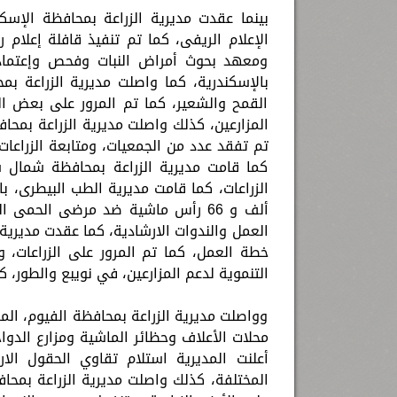
بينما عقدت مديرية الزراعة بمحافظة الإس
الإعلام الريفى، كما تم تنفيذ قافلة إعلام 
ومعهد بحوث أمراض النبات وفحص وإعتماد 
بالإسكندرية، كما واصلت مديرية الزراعة بم
القمح والشعير، كما تم المرور على بعض الح
المزارعين، كذلك واصلت مديرية الزراعة بمحاف
تم تفقد عدد من الجمعيات، ومتابعة الزراعا
كما قامت مديرية الزراعة بمحافظة شمال سين
ألف و 66 رأس ماشية ضد مرضى الحم
العمل والندوات الارشادية، كما عقدت مديرية 
خطة العمل، كما تم المرور على الزراعات، و
التنموية لدعم المزارعين، في نويبع والطور، كم
وواصلت مديرية الزراعة بمحافظة الفيوم، المر
محلات الأعلاف وحظائر الماشية ومزارع الدواج
أعلنت المديرية استلام تقاوي الحقول الا