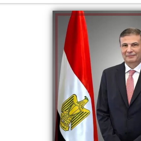
الكاتبة إلهام شرشر تهنئ الرئيس
رسالتى لآخر الزمان «محطة الضبعة
السيسي بعيد ميلاده وتُشيد بجهوده
إل
النووية»... من الحلم إلى التنفيذ
في بناء الدولة