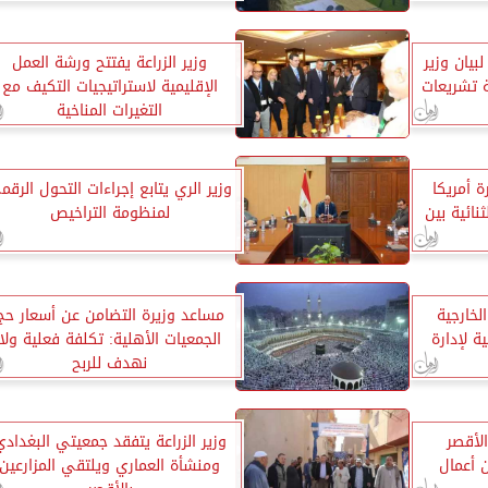
بيان وزير
وزير الزراعة يفتتح ورشة العمل
 تشريعات
الإقليمية لاستراتيجيات التكيف مع
التغيرات المناخية
ة أمريكا
وزير الري يتابع إجراءات التحول الرقم
ثنائية بين
لمنظومة التراخيص
لخارجية
مساعد وزيرة التضامن عن أسعار حج
ة لإدارة
الجمعيات الأهلية: تكلفة فعلية ولا
نهدف للربح
الأقصر
وزير الزراعة يتفقد جمعيتي البغداد
ن أعمال
ومنشأة العماري ويلتقي المزارعين