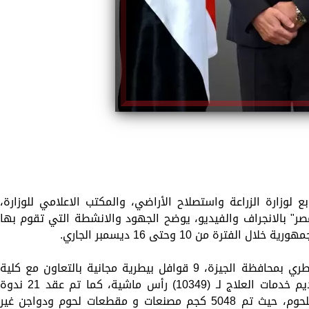
ع لوزارة الزراعة واستصلاح الأراضي، والمكتب الاعلامي للوزارة،
ة في كل مصر" بالانجراف والفيديو، يوضح الجهود والانشطة التي تقوم بها
ترة من 10 وحتى 16 ديسمبر الجاري.
وخلال هذا الاسبوع نفذت مديرية الطب البيطري بمحافظة الجيزة، 9 قوافل بيطرية مجانية بالتعاون مع كلية
الطب البيطرى جامعة القاهرة، حيث تم تقديم خدمات العلاج لـ (10349) رأس ماشية، كما تم عقد 21 ندو
ارشادية، كما تم شن حملات على اسواق اللحوم، حيث تم 5048 كجم مصنعات و مقطعات لحوم ودواجن غير