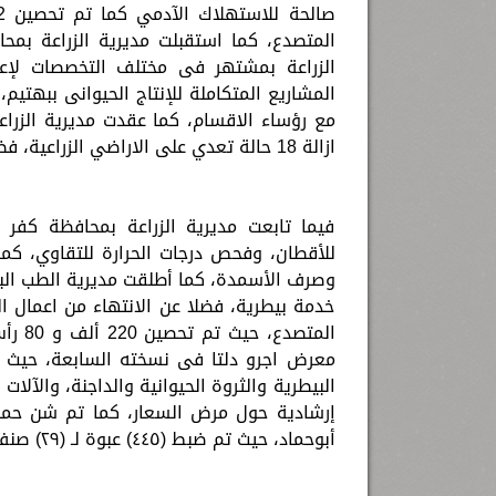
المتصدع، كما استقبلت مديرية الزراعة بمحا
الزراعة بمشتهر فى مختلف التخصصات لإعط
المشاريع المتكاملة للإنتاج الحيوانى ببهتيم،
مع رؤساء الاقسام، كما عقدت مديرية الزرا
ازالة 18 حالة تعدي على الاراضي الزراعية، فضلا عن استمرار أعمال تطهير المساقي.
فيما تابعت مديرية الزراعة بمحافظة كفر 
للأقطان، وفحص درجات الحرارة للتقاوي، كما 
خدمة بيطرية، فضلا عن الانتهاء من اعمال 
المتص
معرض اجرو دلتا فى نسخته السابعة، حيث ي
البيطرية والثروة الحيوانية والداجنة، والآلا
إرشادية حول مرض السعار، كما تم شن حملات
أبوحماد، حيث تم ضبط (٤٤٥) عبوة لـ (٢٩) صنف دواء منتهية الصلاحية ومجهولة المصدر.