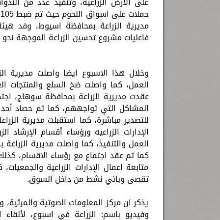
على الأرض الزراعية، وتنفيذ عدد من الندوا
ح
مديرية الزراعة بمحافظة اسيوط، وفد هيئة ا
فاعليات مشروع تحسين الزراعة الموجهة نحو ال
وخلال هذا الاسبوع ايضا واصلت مديرية الزر
العمل، كما واصلت ضخ السلع والمنتجات الغذ
عقدت مديرية الزراعة بمحافظة سوهاج، اجتم
المشاكل التي تواجههم، كما تم حصاد أحد ال
للتصدير مباشرة، كما استقبلت مديرية الزراعة
الإدارات الزراعيه ورؤساء أقسام الإرشاد ال
العمل والتنفيذ، كما واصلت مديرية الزراعة بم
كما تم عقد اجتماع مع رؤساء الاقسام، كذلك
متابعة اعمال الإدارات الزراعية والجمعيات
تقصى وبائي نشط من داخل السوق.
يذكر ان مركز المعلومات الصوتية والمرئية، و
وفيديو باسم: الزراعة في اسبوع، لألقا