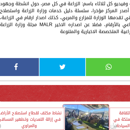
اف وفيديو كل ثلاثاء باسم: الزراعة في كل مصر، حول انشطة وجهود
 أصدر المركز مؤخرا، سلسلة دليل خدمات وزارة الزراعة واستصلاح
 تقدمها الوزارة للمزارع والمربي، كذلك اصدار ارقام في الزراعة،
الذي يلقى الضوء على انجازات القطاع الزراعي بالأرقام، فضلا عن اصداره الاخير MALR مجلة وزارة الزراعة
اعية المتخصصة الاخبارية والمتنوعة
ثقافة
نشاط مكثف لقطاع استصلاح الأراض
ملكة في
في إزالة التعديات وتطهير المساق
السياحة
والمراوي