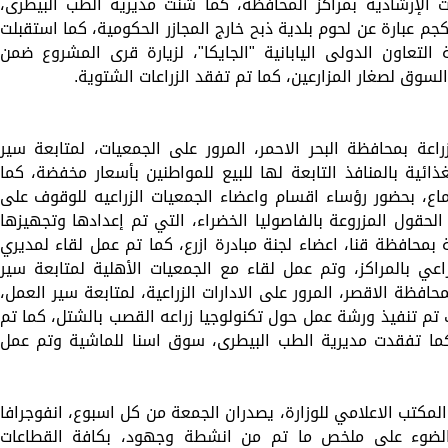
ت الإرشادية بمراكز المحافظة، كما شنت مديرية الطب البيطرى،
ملات على اسواق اللحوم حيث تم ضبط 105كجم عبارة عن لحوم بلدية ذبح خارج المجازر الحكومية، كما استقبلت
لتعاون الدولى اليابانية "الجايكا"، لزيارة قرى المشروع ضمن
سوق لصغار المزارعين، كما تم تفقد الزراعات الشتوية.
اعة بمحافظة البحر الاحمر، المرور على الجمعيات، لمتابعة سير
ائية بالمنافذ التابعة لها للبيع للمواطنين بأسعار مخفضة، كما
اع، بحضور رؤساء اقسام واعضاء الجمعيات الزراعيه للوقوف على
حقول المزروعة بالفاصوليا الخضراء، التي تم إعدادها وتجهيزها
 بمحافظة قنا، اعضاء لجنة مبادرة ازرع، كما تم عمل لقاء لمديري
زراعي بالمراكز، وتم عمل لقاء مع الجمعيات الأهلية لمتابعة سير
حافظة الاقصر، المرور على الادارات الزراعية، لمتابعة سير العمل،
 تم تنفيذ ورشة عمل حول تكنولوجيا زراعه القصب بالشتل، كما تم
، كما تفقدت مديرية الطب البيطرى، سوق اسنا للماشية وتم عمل
المكتب الاعلامي للوزارة، يصدران الجمعة من كل اسبوع، انفوجرافا
ء الضوء على ملخص ما تم من انشطة وجهود، بكافة القطاعات