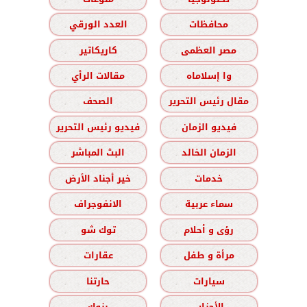
محافظات
العدد الورقي
مصر العظمى
كاريكاتير
وا إسلاماه
مقالات الرأي
مقال رئيس التحرير
الصحف
فيديو الزمان
فيديو رئيس التحرير
الزمان الخالد
البث المباشر
خدمات
خير أجناد الأرض
سماء عربية
الانفوجراف
رؤى و أحلام
توك شو
مرأة و طفل
عقارات
سيارات
حارتنا
الأحزاب
بنوك