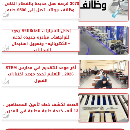
3070 فرصة عمل جديدة بالقطاع الخاص..
وظائف برواتب تصل إلى 9500 جنيه
إحلال السيارات المتهالكة يعود
للواجهة.. مبادرة جديدة لدعم
«الكهربائية» وتمويل استبدال
السيارات...
آخر موعد للتقديم في مدارس STEM
2026.. التعليم تحدد موعد اختبارات
القبول
الصحة تكشف خطة تأمين المصطافين..
13 ألف خدمة طبية مجانية في المدن...