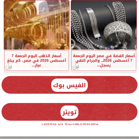
أسعار الفضة في مصر اليوم الجمعة
أسعار الذهب اليوم الجمعة 7
7 أغسطس 2026.. والجرام النقي
أغسطس 2026 في مصر.. كم يبلغ
يسجل...
عيار...
الفيس بوك
تويتر
Tweets by elzmannewseg