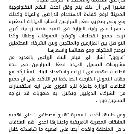
مشيرا إلى أن ذلك يتم وفق احدث النظم التكنولوجية
الحديثة لرفع كفاءة الاستخدام للاراضى والمياة وكذلك
رفع وعى وتدريب صغار المزارعين اصحاب الحيازات الصغيرة
، معرباً على رؤية الوزارة فى تنفيذ منصه زراعية كبرى
تربط جميع القطاعات وتوضح المعوقات وحلها وكذا
التواصل بين المزارعين والمنتجين وبين الشركاء المحتملين
توضح المنتجات ومواصفاتها واسعارها،
"فاروق" أشار الى قيام البنك الزراعى بالعديد من
مشروعات التمويل الجيدة لصغار المزارعين فى عدة
قطاعات مهمه فى الزراعة واستعداد البنك للمشاركة مع
جهات التمويل الخارجية ايضا ,كما تم التاكيد على ان جميع
قطاعات الوزارة جاهزة للرد الفوري على ايه استفسارات
من الشركاء الدوليين وتذليل ايه صعوبات قد تواجه
المنتجين فورا .
ومن جانبها أكدت السفيرة "هيرو مصطفى " على اهمية
العلاقات المصرية الامريكية واعتبارها احدى أهم العلاقات
داخل المنطقة واكدت أيضا على اهمية ما شاهدته خلال