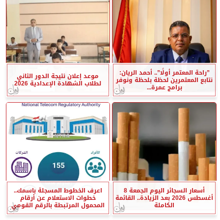
”راحة المعتمر أولًا”.. أحمد الريان:
موعد إعلان نتيجة الدور الثاني
نتابع المعتمرين لحظة بلحظة ونوفر
لطلاب الشهادة الإعدادية 2026
برامج عمرة...
أسعار السجائر اليوم الجمعة 8
اعرف الخطوط المسجلة باسمك..
أغسطس 2026 بعد الزيادة.. القائمة
خطوات الاستعلام عن أرقام
الكاملة
المحمول المرتبطة بالرقم القومي