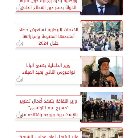
ووطنية بادرة إيجابية حول التزام
الدولة بدعم دور القطاع الخاص
الخدمات البيطرية تستعرض حصاد
أنشطتها المتنوعة وإنجازاتها
خلال 2024
وزير الداخلية يهنئ البابا
تواضروس الثاني بعيد الميلاد
وزير الثقافة يتفقد أعمال تطوير
”مسرح بيرم التونسي”
بالإسكندرية ويوجه بافتتاحه في
عيد الفطر
وزير البترول أمام مجلس الشيوخ: