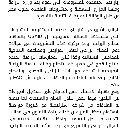
زياراتها المتعددة للمشروعات التى تقوم بها وزارة الزراعة
ومنها المزارع السمكية والمشروعات المنفذة بجنوب مصر
من خلال الوكالة الامريكية للتنمية بالقاهرة
الجانب الأمريكى اشار إلى خطته المستقبلية للمشروعات
التي ستنفذها الوكالة الامريكية ال USAID بالقاهرة
بقطاع الزراعة، وقد تركزت هذه المشروعات فى مجالات
دعم القطاع الزراعى لصغار المزارعين ومضاعفة الانتاجية
للمحاصيل البستانية وكذا تبنى الممارسات الزراعية الجيدة
لانتاج القمح في مصر، كما تتطلع وكالة التنمية الزراعية
الامريكية للشراكة مع البنك الزراعى المصرى والقطاع
الخاص بمعاونة المنظمات والجهات الدولية مثل FAO و
IFAD ،
وفي نهاية الاجتماع اتفق الجانبان على تسهيل الاجراءات
بين البلدين فيما يخص تبادل السلع والمنتجات لما تتمتع
به العلاقات من شراكة استرتيجية مع ضرورة مواصلة
الاهتمام بصغار المزراعين كذلك زيادة التعاون فى مجالات
التدريب من اجل التشغيل وادخال التقنيات الحديثة فى
المجال الزراعى والتسريع فى بحث فكرة المنصة الزراعية