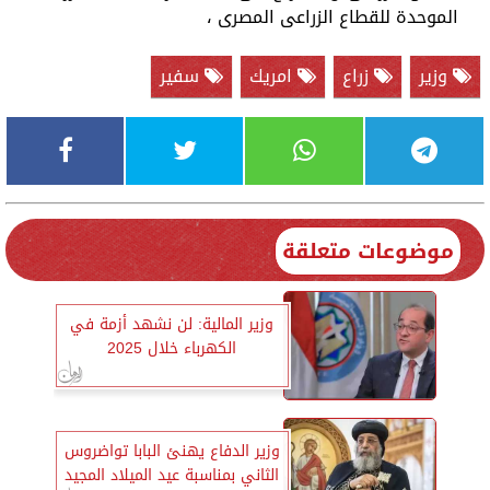
الموحدة للقطاع الزراعى المصرى ،
وزير
زراع
امريك
سفير
موضوعات متعلقة
وزير المالية: لن نشهد أزمة في
الكهرباء خلال 2025
وزير الدفاع يهنئ البابا تواضروس
الثاني بمناسبة عيد الميلاد المجيد