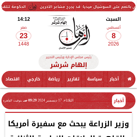
السوشيال ميديا: قد يجرح مشاعر الآخرين
الحكومة تتلقى 229 ألف شكوى وطلب واستفسار خلال يوليو.. ومدبولي يوجه بسرعة الاستجابة للمواطنين
السبت
14:12
أغسطس
صفر
23
8
1448
2026
رئيس مجلس الإدارة ورئيس التحرير
إلهام شرشر
أخبار
سياسة
تقارير
رياضة
خارجي
اقتصاد
أخبار
الثلاثاء، 17 ديسمبر 2024
09:29 صـ
بتوقيت القاهرة
وزير الزراعة يبحث مع سفيرة أمريكا