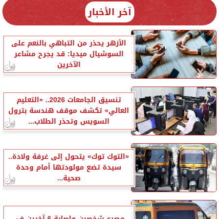
آخر الأخبار
الأزهر يحذر من التباهي بالنعم على
السوشيال ميديا: قد يجرح مشاعر
الآخرين
تنسيق الجامعات 2026.. «التعليم
العالي» تكشف موقف هندسة بترول
السويس وتحذر الطلاب...
«التوك توك» يتحول إلى غرفة ولادة..
سيدة تضع مولودتها أمام وحدة
صحية...
مصرع شخصين وإصابة 6 آخرين في