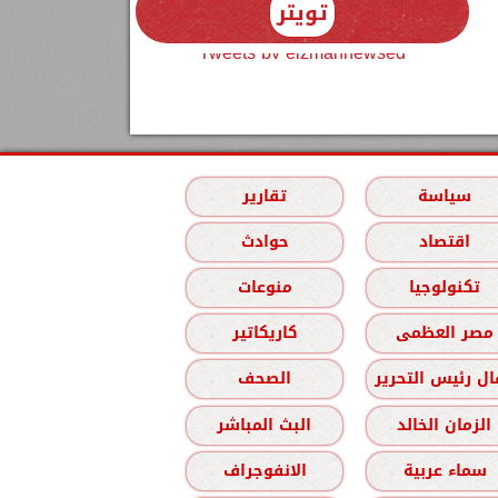
تويتر
Tweets by elzmannewseg
سياسة
تقارير
اقتصاد
حوادث
تكنولوجيا
منوعات
مصر العظمى
كاريكاتير
ل رئيس التحرير
الصحف
الزمان الخالد
البث المباشر
سماء عربية
الانفوجراف