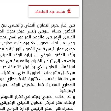
محمد عبد المنصف
في إطار تعزيز التعاون البحثي والعلمي بين 
الدكتور حسام شوقي رئيس مركز بحوث الصحرا
الصيني الإفريقي والوفد المرافق لهم لبحث س
وقد تم اللقاء بحضور الدكتورة غادة حجازي 
حمدي عمار رئيس قسم الأصول الوراثية وبعض ا
وأكد الدكتور شوقي أن زيارة الوفد الصيني ت
وتهدف إلى تبادل الخبرات والمعرفة في مجالات
استكمالًا للتع
من خلال مشروعات التعاون البحثي المشترك.
من جانبها، قدمت الدكتورة غادة حجازي عرضً
الصحاري المصرية. كما استعرض الوفد الصين
الإفريقية.
وأكد الجانب الصيني رغبته في تكرار النموذ
لإنشاء مقر لمركز التعاون الصيني الإفريقي
الصحراء هو المقر الرئيس لإدارة البرامج ال