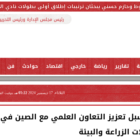
حثان ترتيبات إطلاق أولى بطولات نادي الأجواد للرماية ض
رئيس مجلس الإدارة ورئيس التحرير
ة
تقارير
رياضة
خارجي
اقتصاد
حوادث
فن
الثلاثاء، 17 ديسمبر 2024
05:22 مـ
بتوقيت الق
بل تعزيز التعاون العلمي مع الصين في
ت الزراعة والبيئة