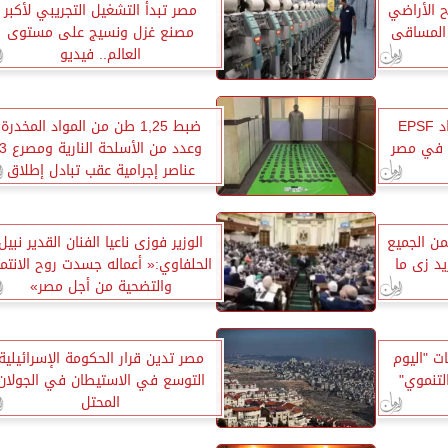
 الأراضي
مصر تبدأ التشغيل التجريبي لأكبر
 المساقى
مصنع غزل ونسيج على مستوى
العالم.. فيديو
بعدما كانت 1%.. رحلة اتحاد EPSF
ضبط 1,25 طن من المواد المخدرة
م في مصر
وعدد من الأسلحة النارية ومصر
عناصر إجرامية عقب تبادل إطلاق
النيران مع الشرطة
طمن الجميع
الوزير فوزى ناعيا الفنان القدير نبيل
د زى ما
الحلفاوي:« أعماله جسدت روح الانتما
والتضحية من أجل مصر»
ت "اليوم
مصر تدين قرار الحكومة الإسرائيلية
لتنموي"
التوسع في الاستيطان في الجولان
المحتل