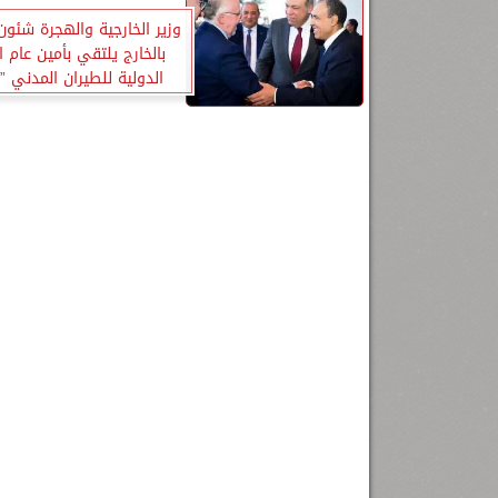
وزير الخارجية والهجرة شئون
بالخارج يلتقي بأمين عام 
الدولية للطيران المدني ”ا