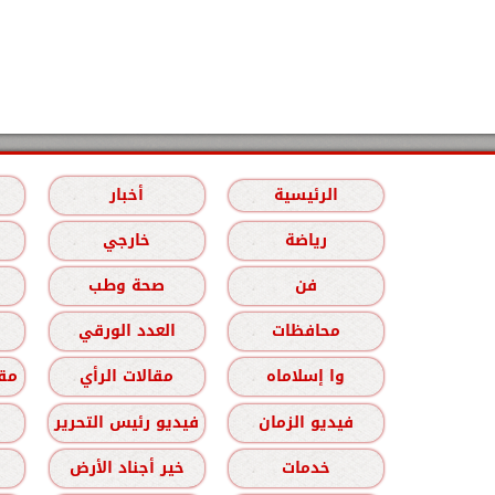
الرئيسية
أخبار
رياضة
خارجي
فن
صحة وطب
محافظات
العدد الورقي
وا إسلاماه
مقالات الرأي
مقا
فيديو الزمان
فيديو رئيس التحرير
خدمات
خير أجناد الأرض