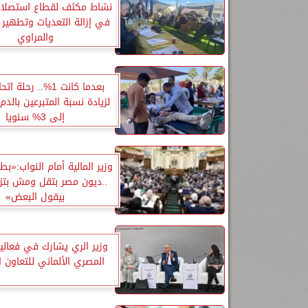
نشاط مكثف لقطاع استصلاح
في إزالة التعديات وتطهير
والمراوي
لزيادة نسبة المتبرعين بالد
إلى 3% سنويا
وزير المالية أمام النواب:«ب
..ديون مصر بتقل ومش بتزي
بيقول البعض»
وزير الري يشارك في فعاليا
المصري الألماني للتعاون ا