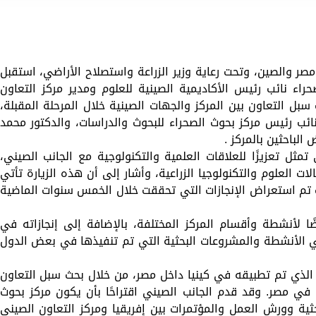
مصر والصين، وتحت رعاية وزير الزراعة واستصلاح الأراضي، استقبل
ء نائب رئيس الأكاديمية الصينية للعلوم ومدير مركز التعاون
بل التعاون بين المركز والجهات الصينية خلال المرحلة المقبلة،
نائب رئيس مركز بحوث الصحراء للبحوث والدراسات، والدكتور محمد
لباحثين بالمركز .
مثل تعزيزًا للعلاقات العلمية والتكنولوجية مع الجانب الصيني،
 العلوم والتكنولوجيا الزراعية، وأشار إلى أن هذه الزيارة تأتي
اون الذي بدأ قبل 15 عامًا، حيث تم استعراض الإنجازات التي تحققت خلال الخمس سنوات الماضية
ا لأنشطة وأقسام المركز المختلفة، بالإضافة إلى إنجازاته في
ي الأنشطة والمشروعات البحثية التي تم تنفيذها في بعض الدول
ج الذي تم تطبيقه في كينيا داخل مصر، من خلال بحث سبل التعاون
 في مصر. وقد قدم الجانب الصيني اقتراحًا بأن يكون مركز بحوث
بحثية وورش العمل والمؤتمرات بين إفريقيا ومركز التعاون الصيني