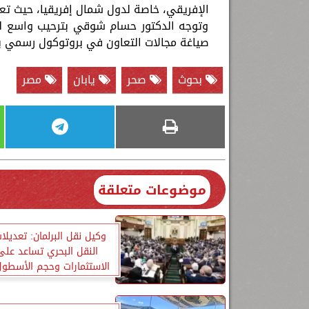
الإفريقي، خاصة لدول شمال إفريقيا، حيث تع
وتوجه الدكتور حسام شوقي بترحيب واسع للتع
صياغة مجالات التعاون في بروتوكول رسمي بي
بحوث
صحر
يابان
مصر
موضوعات متعلقة
وكيل نقل البرلمان: تعديلا
النقل البحري تساعد على
الاستثمارات وحجم الأسطو