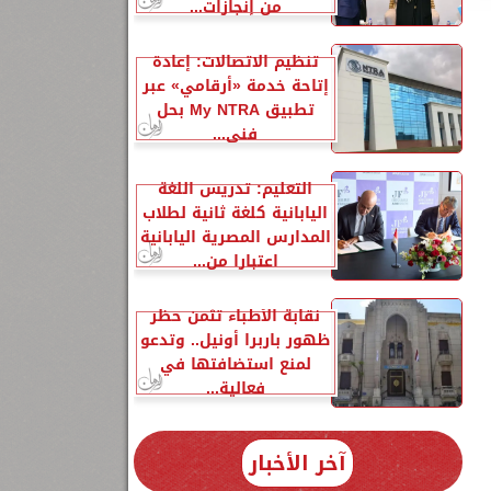
من إنجازات...
تنظيم الاتصالات: إعادة
إتاحة خدمة «أرقامي» عبر
تطبيق My NTRA بحل
فني...
التعليم: تدريس اللغة
اليابانية كلغة ثانية لطلاب
المدارس المصرية اليابانية
اعتبارا من...
نقابة الأطباء تثمن حظر
ظهور باربرا أونيل.. وتدعو
لمنع استضافتها في
فعالية...
آخر الأخبار