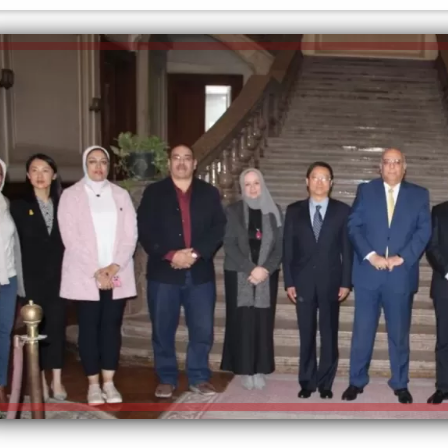
الكاتبة إلهام شرشر تهنئ الرئيس
السيسي بعيد ميلاده وتُشيد بجهوده
إلهام شرشر تكتب: دي مبقتش كورة..
في بناء الدولة
دي سياسة