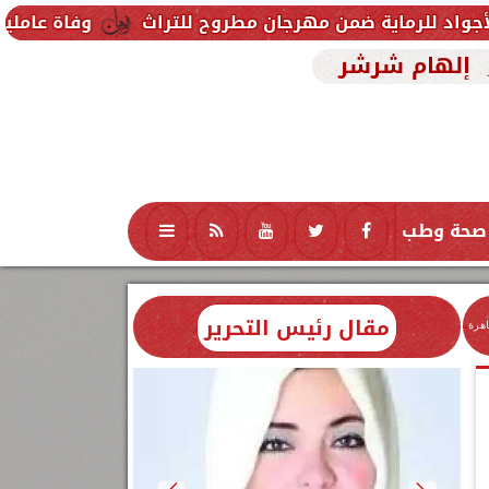
من مهرجان مطروح للتراث
وفاة عاملين متأثرين بإصابته
إلهام شرشر
صحة وطب
تكنولوجيا
منوعات
محافظات
مقال رئيس التحرير
اهرة