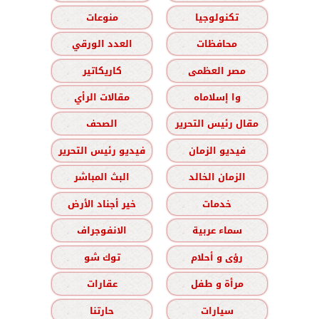
تكنولوجيا
منوعات
محافظات
العدد الورقي
مصر العظمى
كاريكاتير
وا إسلاماه
مقالات الرأي
مقال رئيس التحرير
الصحف
فيديو الزمان
فيديو رئيس التحرير
الزمان الخالد
البث المباشر
خدمات
خير أجناد الأرض
سماء عربية
الانفوجراف
رؤى و أحلام
توك شو
مرأة و طفل
عقارات
سيارات
حارتنا