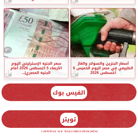
أسعار البنزين والسولار والغاز
سعر الجنيه الإسترليني اليوم
الطبيعي في مصر اليوم الخميس 6
الأربعاء 5 أغسطس 2026 أمام
أغسطس 2026
الجنيه المصري|...
الفيس بوك
تويتر
Tweets by elzmannewseg