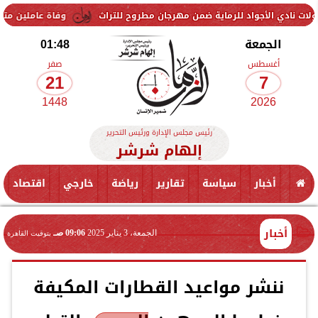
 للرماية ضمن مهرجان مطروح للتراث
وفاة عاملين متأثرين بإصابتهما في 
الجمعة
01:48
أغسطس
صفر
21
7
1448
2026
رئيس مجلس الإدارة ورئيس التحرير
إلهام شرشر
أخبار
سياسة
تقارير
رياضة
خارجي
اقتصاد
أخبار
الجمعة، 3 يناير 2025
09:06 صـ
بتوقيت القاهرة
ننشر مواعيد القطارات المكيفة