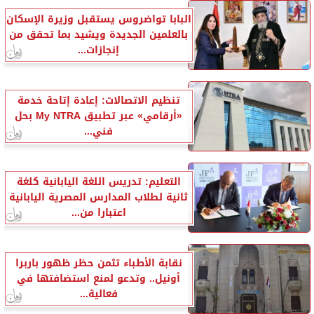
البابا تواضروس يستقبل وزيرة الإسكان
بالعلمين الجديدة ويشيد بما تحقق من
إنجازات...
تنظيم الاتصالات: إعادة إتاحة خدمة
«أرقامي» عبر تطبيق My NTRA بحل
فني...
التعليم: تدريس اللغة اليابانية كلغة
ثانية لطلاب المدارس المصرية اليابانية
اعتبارا من...
نقابة الأطباء تثمن حظر ظهور باربرا
أونيل.. وتدعو لمنع استضافتها في
فعالية...