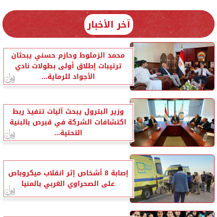
آخر الأخبار
محمد الزملوط وحازم حسني يبحثان
ترتيبات إطلاق أولى بطولات نادي
الأجواد للرماية...
وزير البترول يبحث آليات تنفيذ ربط
اكتشافات الشركة في قبرص بالبنية
التحتية...
إصابة 8 أشخاص إثر انقلاب ميكروباص
على الصحراوي الغربي بالمنيا